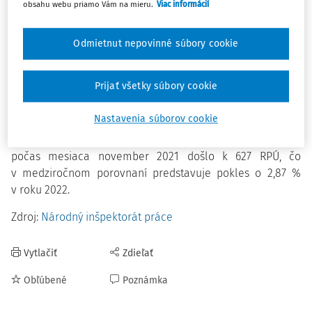
obsahu webu priamo Vám na mieru.
Viac informácií
stavebníctvo, priemyselná výroba a veľkoobchod a
maloobchod, oprava motorových vozidiel a motocyklov.
Odmietnut nepovinné súbory cookie
Pre porovnanie uvádzame, že v roku 2021 sa v mesiaci
november nestal ani jeden pracovný úraz s ŤUZ.
Prijať všetky súbory cookie
V mesiaci november 2022 došlo tiež k 609 registrovaným
pracovným úrazom, t. j. úrazom nad 3 dni
Nastavenia súborov cookie
práceneschopnosti bez smrteľných úrazov a úrazov
s ťažkou ujmou na zdraví (ďalej „RPÚ“). Pre porovnanie,
počas mesiaca november 2021 došlo k 627 RPÚ, čo
v medziročnom porovnaní predstavuje pokles o 2,87 %
v roku 2022.
Zdroj:
Národný inšpektorát práce
Vytlačiť
Zdieľať
Obľúbené
Poznámka