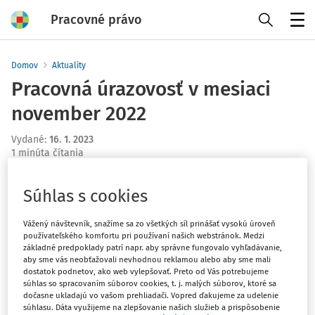
Pracovné právo
Menu
Domov
Aktuality
Pracovná úrazovosť v mesiaci
november 2022
Vydané
:
16. 1. 2023
1 minúta čítania
V priebehu mesiaca november 2022 došlo k 1 závažnému
Súhlas s cookies
pracovnému úrazu s následkom smrti (ďalej „SPÚ“)
zamestnanca, ktorý pracoval v odvetví veľkoobchod a
Vážený návštevník, snažíme sa zo všetkých síl prinášať vysokú úroveň
maloobchod, oprava motorových vozidiel a motocyklov.
používateľského komfortu pri používaní našich webstránok. Medzi
Tento úraz sa stal v Prešovskom kraji. V tom istom období
základné predpoklady patrí napr. aby správne fungovalo vyhľadávanie,
aby sme vás neobťažovali nevhodnou reklamou alebo aby sme mali
v roku 2021 došlo rovnako k 1 SPÚ.
dostatok podnetov, ako web vylepšovať. Preto od Vás potrebujeme
súhlas so spracovaním súborov cookies, t. j. malých súborov, ktoré sa
Počas mesiaca november 2022 došlo aj k 3 pracovným
dočasne ukladajú vo vašom prehliadači. Vopred ďakujeme za udelenie
súhlasu. Dáta využijeme na zlepšovanie našich služieb a prispôsobenie
úrazom s ťažkou ujmou na zdraví (ďalej „ŤUZ“) v odvetví