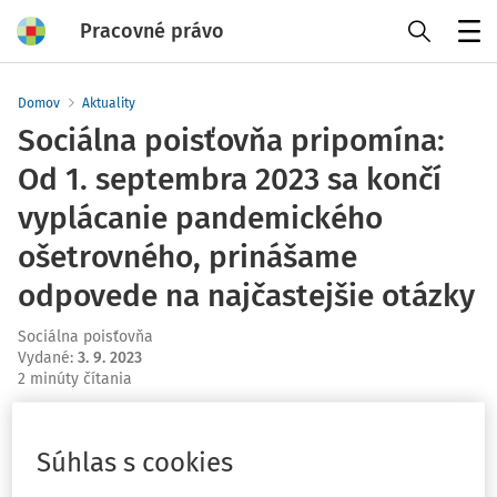
Pracovné právo
Menu
Domov
Aktuality
Sociálna poisťovňa pripomína:
Od 1. septembra 2023 sa končí
vyplácanie pandemického
ošetrovného, prinášame
odpovede na najčastejšie otázky
Sociálna poisťovňa
Vydané
:
3. 9. 2023
2 minúty čítania
Sociálna poisťovňa pripomína poistencom, ktorí ešte
poberajú pandemické ošetrovné, že od 1. septembra
Súhlas s cookies
2023 prestane túto dávku vyplácať. Zrušenie