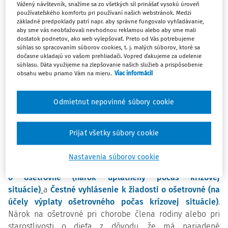
pandemického ošetrovného znamená, že od 1.
Vážený návštevník, snažíme sa zo všetkých síl prinášať vysokú úroveň
používateľského komfortu pri používaní našich webstránok. Medzi
septembra 2023 bude Sociálna poisťovňa poskytovať
základné predpoklady patrí napr. aby správne fungovalo vyhľadávanie,
ošetrovné pri ochorení člena rodiny alebo starostlivosti
aby sme vás neobťažovali nevhodnou reklamou alebo aby sme mali
o dieťa v rozsahu maximálne 14 dní pri jednej potrebe
dostatok podnetov, ako web vylepšovať. Preto od Vás potrebujeme
súhlas so spracovaním súborov cookies, t. j. malých súborov, ktoré sa
ošetrovania/starostlivosti. Pri každej potrebe
dočasne ukladajú vo vašom prehliadači. Vopred ďakujeme za udelenie
ošetrovania/starostlivosti sa bude nanovo posudzovať
súhlasu. Dáta využijeme na zlepšovanie našich služieb a prispôsobenie
obsahu webu priamo Vám na mieru.
Viac informácií
nárok na dávku, čiže sa ruší reťazenie ošetrovného
uplatňované pri pandemickom ošetrovnom.
Poskytovanie dávky sa tak vráti do obdobia pred
Odmietnut nepovinné súbory cookie
pandémiou. Sociálna poisťovňa na základe podnetov od
občanov pripravila prehľad najčastejších otázok
Prijať všetky súbory cookie
a odpovedí.
Nastavenia súborov cookie
Súčasne sa už
nebudú
používať tlačivá
Žiadosť
o ošetrovné (nárok uplatnený počas krízovej
situácie)
a
Čestné vyhlásenie k žiadosti o ošetrovné (na
účely výplaty ošetrovného počas krízovej situácie)
.
Nárok na ošetrovné pri chorobe člena rodiny alebo pri
starostlivosti o dieťa z dôvodu, že má nariadené