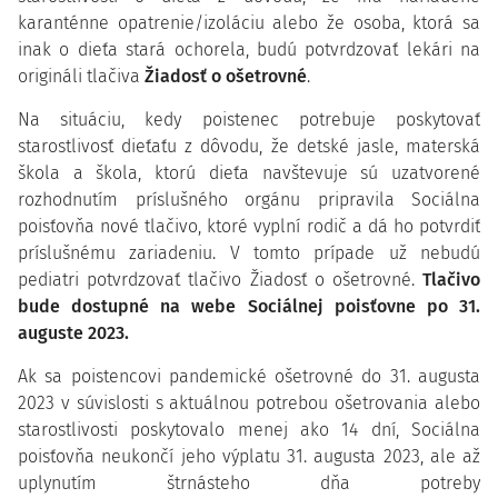
karanténne opatrenie/izoláciu alebo že osoba, ktorá sa
inak o dieťa stará ochorela, budú potvrdzovať lekári na
origináli tlačiva
Žiadosť o ošetrovné
.
Na situáciu, kedy poistenec potrebuje poskytovať
starostlivosť dieťaťu z dôvodu, že detské jasle, materská
škola a škola, ktorú dieťa navštevuje sú uzatvorené
rozhodnutím príslušného orgánu pripravila Sociálna
poisťovňa nové tlačivo, ktoré vyplní rodič a dá ho potvrdiť
príslušnému zariadeniu. V tomto prípade už nebudú
pediatri potvrdzovať tlačivo Žiadosť o ošetrovné.
Tlačivo
bude dostupné na webe Sociálnej poisťovne po 31.
auguste 2023.
Ak sa poistencovi pandemické ošetrovné do 31. augusta
2023 v súvislosti s aktuálnou potrebou ošetrovania alebo
starostlivosti poskytovalo menej ako 14 dní, Sociálna
poisťovňa neukončí jeho výplatu 31. augusta 2023, ale až
uplynutím štrnásteho dňa potreby