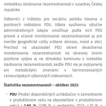
metodikou sledovania nezamestnanosti v susednej Českej
republike.
Odborníci z Inštitútu pre sociálnu politiku hovoria o
pozitívach indikátora PDU. Vďaka využívaniu výlučne
administratívnych údajov umožňuje podľa nich PDU
presné a včasné monitorovanie nezamestnanosti aj pre
menšie geografické celky vrátane okresov, miest a obcí.
Prechod na ukazovateľ PDU okrem skvalitnenia
monitorovania nezamestnanosti na okresnej úrovni
pozitívne vplýva aj na dlhodobú kontinuitu v metodike
sledovania nezamestnanosti, keďže PDU nie je ovplyvnený
ani metodickými zmenami v harmonizovaných
celoeurópskych výberových zisťovaniach.
Štatistika nezamestnanosti – október 2023:
PDU
(Podiel disponibilných uchádzačov o zamestnanie
v produktívnom veku na obyvateľstve v produktívnom
veku)
: 3,90 %
(3,98 % v septembri 2023; 4,37 % v