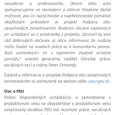
nasadenie a profesionalitu. Okrem toho úzko
spolupracujeme so starostami a aktívne hľadáme ďalšie
možnosti, ako čo najrýchlejšie a najefektívnejšie pomáhať.
Ukážkovým príkladom je projekt Podpora obcí
zasiahnutých zemetrasením. Budeme obciam nápomocní
pri uchádzaní sa o prostriedky z projektu. Zároveň by som
rád dotknutých občanov aj obce informoval, že naďalej
môžu žiadať na úradoch práce aj o humanitárnu pomoc.
Naši zamestnanci im s vyplnením žiadostí ochotne
pomôžu,“
uviedol generálny riaditeľ Ústredia práce,
sociálnych vecí a rodiny Peter Ormandy.
Žiadosť a informácie o projekte Podpora obcí zasiahnutých
zemetrasením sú zverejnené na webom sídle
upsvr.gov.sk
.
Viac o PDU
Podiel disponibilných uchádzačov o zamestnanie v
produktívnom veku na obyvateľstve v produktívnom veku
označovaný skratkou PDU bol rezortom práce, sociálnych