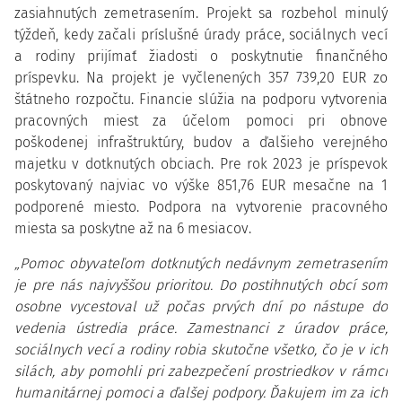
zasiahnutých zemetrasením. Projekt sa rozbehol minulý
týždeň, kedy začali príslušné úrady práce, sociálnych vecí
a rodiny prijímať žiadosti o poskytnutie finančného
príspevku. Na projekt je vyčlenených 357 739,20 EUR zo
štátneho rozpočtu. Financie slúžia na podporu vytvorenia
pracovných miest za účelom pomoci pri obnove
poškodenej infraštruktúry, budov a ďalšieho verejného
majetku v dotknutých obciach. Pre rok 2023 je príspevok
poskytovaný najviac vo výške 851,76 EUR mesačne na 1
podporené miesto. Podpora na vytvorenie pracovného
miesta sa poskytne až na 6 mesiacov.
„Pomoc obyvateľom dotknutých nedávnym zemetrasením
je pre nás najvyššou prioritou. Do postihnutých obcí som
osobne vycestoval už počas prvých dní po nástupe do
vedenia ústredia práce. Zamestnanci z úradov práce,
sociálnych vecí a rodiny robia skutočne všetko, čo je v ich
silách, aby pomohli pri zabezpečení prostriedkov v rámci
humanitárnej pomoci a ďalšej podpory. Ďakujem im za ich