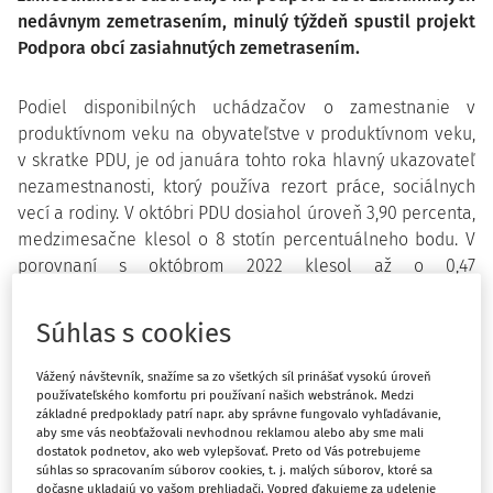
nedávnym zemetrasením, minulý týždeň spustil projekt
Podpora obcí zasiahnutých zemetrasením.
Podiel disponibilných uchádzačov o zamestnanie v
produktívnom veku na obyvateľstve v produktívnom veku,
v skratke PDU, je od januára tohto roka hlavný ukazovateľ
nezamestnanosti, ktorý používa rezort práce, sociálnych
vecí a rodiny. V októbri PDU dosiahol úroveň 3,90 percenta,
medzimesačne klesol o 8 stotín percentuálneho bodu. V
porovnaní s októbrom 2022 klesol až o 0,47
percentuálneho bodu.
Súhlas s cookies
Nezamestnanosť medzimesačne klesala počas októbra vo
všetkých krajoch. Najvýraznejší pokles PDU zaznamenal
Vážený návštevník, snažíme sa zo všetkých síl prinášať vysokú úroveň
Košický kraj. Zo septembrových 5,32 percenta tam PDU
používateľského komfortu pri používaní našich webstránok. Medzi
klesol na úroveň 5,16 percenta. Pokles v porovnaní so
základné predpoklady patrí napr. aby správne fungovalo vyhľadávanie,
aby sme vás neobťažovali nevhodnou reklamou alebo aby sme mali
septembrom hlásilo aj 61 okresov. Najvýraznejšie, až o 62
dostatok podnetov, ako web vylepšovať. Preto od Vás potrebujeme
stotín percentuálneho bodu, klesol PDU v okrese Gelnica.
súhlas so spracovaním súborov cookies, t. j. malých súborov, ktoré sa
dočasne ukladajú vo vašom prehliadači. Vopred ďakujeme za udelenie