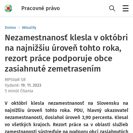
Pracovné právo
Menu
Domov
Aktuality
Nezamestnanosť klesla v októbri
na najnižšiu úroveň tohto roka,
rezort práce podporuje obce
zasiahnuté zemetrasením
MPSVaR SR
Vydané
:
19. 11. 2023
5 minút čítania
V októbri klesla nezamestnanosť na Slovensku na
najnižšiu úroveň tohto roka. PDU, hlavný ukazovateľ
nezamestnanosti, dosiahol úroveň 3,90 percenta. Klesal
vo všetkých krajoch. Rezort práce sa v oblasti služieb
zamestnanosti sústreďuje na podporu obcí zasiahnutých