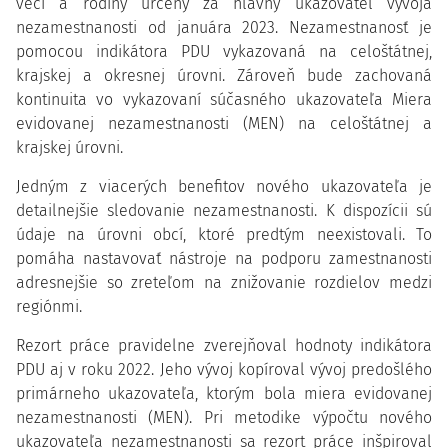
vecí a rodiny určený za hlavný ukazovateľ vývoja
nezamestnanosti od januára 2023. Nezamestnanosť je
pomocou indikátora PDU vykazovaná na celoštátnej,
krajskej a okresnej úrovni. Zároveň bude zachovaná
kontinuita vo vykazovaní súčasného ukazovateľa Miera
evidovanej nezamestnanosti (MEN) na celoštátnej a
krajskej úrovni.
Jedným z viacerých benefitov nového ukazovateľa je
detailnejšie sledovanie nezamestnanosti. K dispozícii sú
údaje na úrovni obcí, ktoré predtým neexistovali. To
pomáha nastavovať nástroje na podporu zamestnanosti
adresnejšie so zreteľom na znižovanie rozdielov medzi
regiónmi.
Rezort práce pravidelne zverejňoval hodnoty indikátora
PDU aj v roku 2022. Jeho vývoj kopíroval vývoj predošlého
primárneho ukazovateľa, ktorým bola miera evidovanej
nezamestnanosti (MEN). Pri metodike výpočtu nového
ukazovateľa nezamestnanosti sa rezort práce inšpiroval