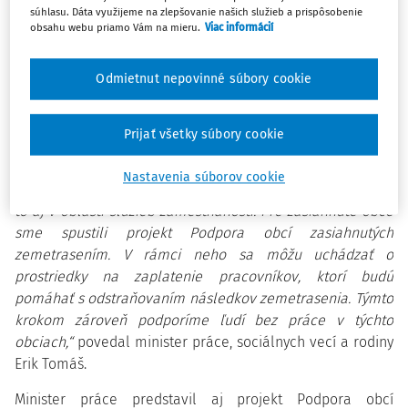
„Vývoj nezamestnanosti v októbri je veľmi dobrou správou
súhlasu. Dáta využijeme na zlepšovanie našich služieb a prispôsobenie
obsahu webu priamo Vám na mieru.
Viac informácií
pre Slovensko. Okrem celkových čísel je pozitívne, že sa
darí tohtoročným absolventom škôl nájsť si uplatnenie na
pracovnom trhu a ich počty v evidencii uchádzačov o
Odmietnut nepovinné súbory cookie
zamestnanie v októbri klesli. Pozornosť rezortu práce si v
poslednom období vyžiadala mimoriadna situácia na
Prijať všetky súbory cookie
východe krajiny vyvolaná, minulomesačným
zemetrasením. Hľadáme a vyhodnocujeme všetky možné
Nastavenia súborov cookie
spôsoby, ako podporiť zasiahnuté obce a ich obyvateľov. A
to aj v oblasti služieb zamestnanosti. Pre zasiahnuté obce
sme spustili projekt Podpora obcí zasiahnutých
zemetrasením. V rámci neho sa môžu uchádzať o
prostriedky na zaplatenie pracovníkov, ktorí budú
pomáhať s odstraňovaním následkov zemetrasenia. Týmto
krokom zároveň podporíme ľudí bez práce v týchto
obciach,“
povedal minister práce, sociálnych vecí a rodiny
Erik Tomáš.
Minister práce predstavil aj projekt Podpora obcí