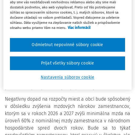
aby sme vás neobťažovali nevhodnou reklamou alebo aby sme mali
Výpočet výšky minimálnej mzdy je témou posledných dní,
dostatok podnetov, ako web vylepšovať. Preto od Vás potrebujeme
o ktorej rokovala pondelková Hospodárska a sociálna
súhlas so spracovaním súborov cookies, t. j. malých súborov, ktoré sa
rada a bilaterálne rokujú aj sociálni partneri.
dočasne ukladajú vo vašom prehliadači. Vopred ďakujeme za udelenie
súhlasu. Dáta využijeme na zlepšovanie našich služieb a prispôsobenie
obsahu webu priamo Vám na mieru.
Viac informácií
Na bilaterálnom rokovaní predseda ZMOS potvrdil, súhlasí
s predloženým návrhom zvýšiť minimálnu mzdu na 60% z
nominálnej mzdy zamestnanca v národnom hospodárstve
Odmietnut nepovinné súbory cookie
spred dvoch rokov avšak za podmienky dodatočného
mimoriadneho dofinancovania miestnej územnej
Prijať všetky súbory cookie
samosprávy. Z finančnej analýzy dopadov na rozpočty
miezd a obcí vyplýva, že výdavky miest a obcí v súvislosti
Nastavenia súborov cookie
so zvýšením minimálnej mzdy v rokoch 2026 a 2027 budú v
porovnaní s predpokladanými príjmami vyššie.
Negatívny dopad na rozpočty miest a obcí bude spôsobený
v dôsledku zvýšenia mzdových nárokov zamestnancov,
ktorým sa v rokoch 2026 a 2027 zvýši minimálna mzda na
úroveň 60% z nominálnej mzdy zamestnanca v národnom
hospodárstve spred dvoch rokov. Bude sa to týkať