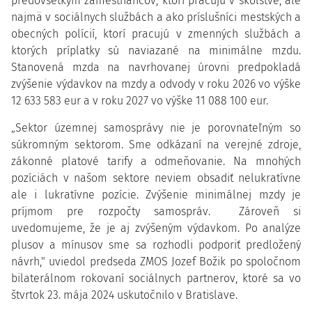
predovšetkým zamestnancov, ktorí pracujú v školstve, ale
najmä v sociálnych službách a ako príslušníci mestských a
obecných polícií, ktorí pracujú v zmenných službách a
ktorých príplatky sú naviazané na minimálne mzdu.
Stanovená mzda na navrhovanej úrovni predpokladá
zvýšenie výdavkov na mzdy a odvody v roku 2026 vo výške
12 633 583 eur a v roku 2027 vo výške 11 088 100 eur.
„Sektor územnej samosprávy nie je porovnateľným so
súkromným sektorom. Sme odkázaní na verejné zdroje,
zákonné platové tarify a odmeňovanie. Na mnohých
pozíciách v našom sektore neviem obsadiť nelukratívne
ale i lukratívne pozície. Zvýšenie minimálnej mzdy je
príjmom pre rozpočty samospráv. Zároveň si
uvedomujeme, že je aj zvýšeným výdavkom. Po analýze
plusov a mínusov sme sa rozhodli podporiť predložený
návrh," uviedol predseda ZMOS Jozef Božik po spoločnom
bilaterálnom rokovaní sociálnych partnerov, ktoré sa vo
štvrtok 23. mája 2024 uskutočnilo v Bratislave.