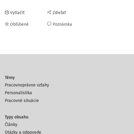
Vytlačiť
Zdieľať
Obľúbené
Poznámka
Témy
Pracovnoprávne vzťahy
Personalistika
Pracovné situácie
Typy obsahu
Články
Otázky a odpovede