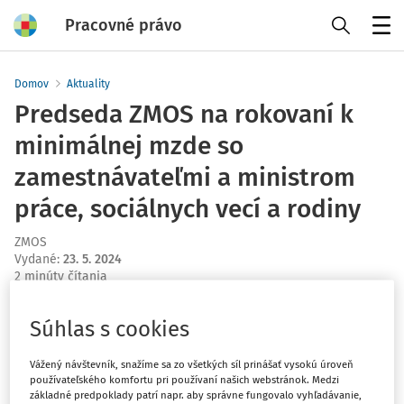
Pracovné právo
Menu
Domov
Aktuality
Predseda ZMOS na rokovaní k
minimálnej mzde so
zamestnávateľmi a ministrom
práce, sociálnych vecí a rodiny
ZMOS
Vydané
:
23. 5. 2024
2 minúty čítania
Predseda ZMOS Jozef Božik sa zúčastnil neformálneho
Súhlas s cookies
rokovania o minimálnej mzde na pôde Ministerstva
práce, sociálnych vecí a rodiny SR za účasti ministra a
Vážený návštevník, snažíme sa zo všetkých síl prinášať vysokú úroveň
ďalších zástupcov zamestnávateľov.
používateľského komfortu pri používaní našich webstránok. Medzi
základné predpoklady patrí napr. aby správne fungovalo vyhľadávanie,