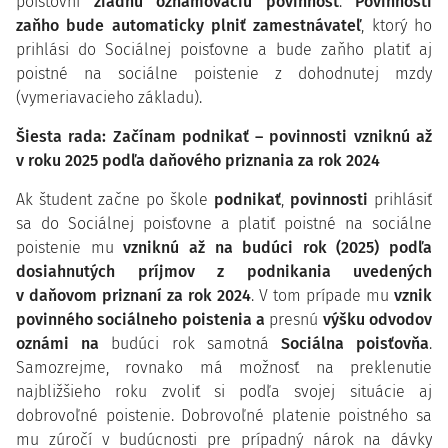
poisťovni
žiadnu oznamovaciu povinnosť
.
Povinnosti
zaňho bude automaticky plniť zamestnávateľ
, ktorý ho
prihlási do Sociálnej poisťovne a bude zaňho platiť aj
poistné na sociálne poistenie z dohodnutej mzdy
(vymeriavacieho základu).
Šiesta rada: Začínam podnikať – povinnosti vzniknú až
v roku 2025 podľa daňového priznania za rok 2024
Ak študent začne po škole
podnikať
,
povinnosti
prihlásiť
sa do Sociálnej poisťovne a platiť poistné na sociálne
poistenie mu
vzniknú až na budúci rok (2025) podľa
dosiahnutých príjmov z podnikania uvedených
v daňovom priznaní za rok 2024
. V tom prípade mu
vznik
povinného sociálneho poistenia a
presnú
výšku odvodov
oznámi na
budúci rok samotná
Sociálna poisťovňa
.
Samozrejme, rovnako má možnosť na preklenutie
najbližšieho roku zvoliť si podľa svojej situácie aj
dobrovoľné poistenie. Dobrovoľné platenie poistného sa
mu zúročí v budúcnosti pre prípadný nárok na dávky