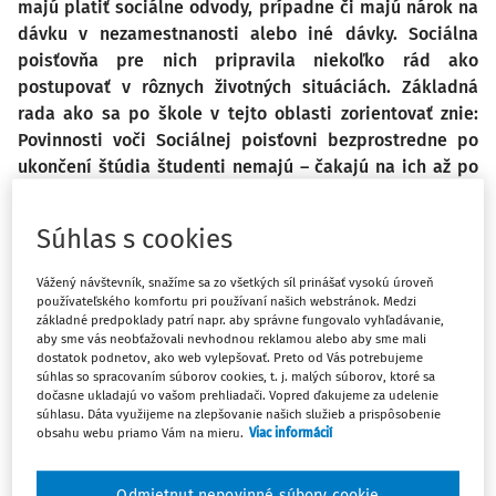
majú platiť sociálne odvody, prípadne či majú nárok na
dávku v nezamestnanosti alebo iné dávky. Sociálna
poisťovňa pre nich pripravila niekoľko rád ako
postupovať v rôznych životných situáciách. Základná
rada ako sa po škole v tejto oblasti zorientovať znie:
Povinnosti voči Sociálnej poisťovni bezprostredne po
ukončení štúdia študenti nemajú – čakajú na ich až po
uplatnení sa na pracovnom trhu podľa konkrétnej
situácie, v ktorej sa ocitnú. Ak začnú na Slovensku
Súhlas s cookies
pracovať na trvalý pracovný pomer alebo na dohodu,
povinnosti voči Sociálnej poisťovni za nich bude plniť
Vážený návštevník, snažíme sa zo všetkých síl prinášať vysokú úroveň
ich zamestnávateľ. Ak začnú podnikať, povinné
používateľského komfortu pri používaní našich webstránok. Medzi
základné predpoklady patrí napr. aby správne fungovalo vyhľadávanie,
poistenie im posúdi Sociálna poisťovňa až o rok – po
aby sme vás neobťažovali nevhodnou reklamou alebo aby sme mali
podaní daňového priznania za rok 2024. Ak idú pracovať
dostatok podnetov, ako web vylepšovať. Preto od Vás potrebujeme
alebo študovať do zahraničia, Sociálnej poisťovni to
súhlas so spracovaním súborov cookies, t. j. malých súborov, ktoré sa
dočasne ukladajú vo vašom prehliadači. Vopred ďakujeme za udelenie
hlásiť nemusia. Ak sa tak sami rozhodnú, môžu si platiť
súhlasu. Dáta využijeme na zlepšovanie našich služieb a prispôsobenie
sociálne poistenie sami dobrovoľne.
obsahu webu priamo Vám na mieru.
Viac informácií
Prvá rada: Po škole odchádzam do
Odmietnut nepovinné súbory cookie