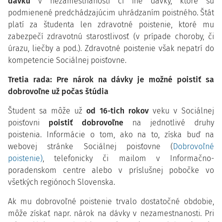
dávku
v nezamestnanosti či iné dávky, ktoré sú
podmienené predchádzajúcim uhrádzaním poistného. Štát
platí za študenta len zdravotné poistenie, ktoré mu
zabezpečí zdravotnú starostlivosť (v prípade choroby, či
úrazu, liečby a pod.). Zdravotné poistenie však nepatrí do
kompetencie Sociálnej poisťovne.
Tretia rada: Pre nárok na dávky je možné poistiť sa
dobrovoľne už počas štúdia
Študent sa môže už
od 16-tich rokov
veku v Sociálnej
poisťovni
poistiť dobrovoľne
na jednotlivé druhy
poistenia. Informácie o tom, ako na to, získa buď na
webovej stránke Sociálnej poisťovne (
Dobrovoľné
poistenie)
, telefonicky či mailom v Informačno-
poradenskom centre alebo v príslušnej pobočke vo
všetkých regiónoch Slovenska.
Ak mu dobrovoľné poistenie trvalo dostatočné obdobie,
môže získať napr. nárok na dávky v nezamestnanosti. Pri