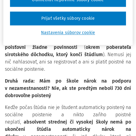
zahraničia/neplánujem ešte pracovať – nič
neoznamujem
Prijať všetky súbory cookie
Ak si študent po škole plánuje užiť voľno, nepracovať,
cestovať doma či po svete alebo na dlhšiu dobu odísť
Nastavenia súborov cookie
študovať či pracovať do zahraničia,
nemá voči Sociálnej
poisťovni žiadne povinnosti
(
okrem poberateľa
sirotského dôchodku, ktorý končí štúdium
). Nemusí jej
nič nahlasovať, ani sa registrovať a ani si platiť poistné na
sociálne poistenie.
Druhá rada: Mám po škole nárok na podporu
v nezamestnanosti? Nie, ak ste predtým neboli 730 dní
dobrovoľne poistený
Keďže počas štúdia nie je študent automaticky poistený na
sociálne poistenie a nikto zaňho poistné
neplatí,
absolvent strednej či vysokej školy nemá po
ukončení štúdia automaticky nárok na