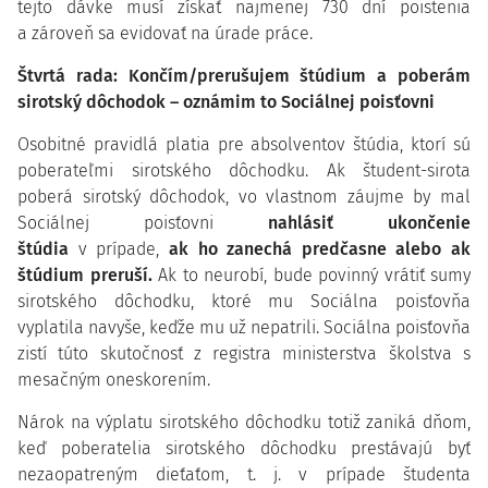
tejto dávke musí získať najmenej 730 dní poistenia
a zároveň sa evidovať na úrade práce.
Štvrtá rada: Končím/prerušujem štúdium a poberám
sirotský dôchodok – oznámim to Sociálnej poisťovni
Osobitné pravidlá platia pre absolventov štúdia, ktorí sú
poberateľmi sirotského dôchodku. Ak študent-sirota
poberá sirotský dôchodok, vo vlastnom záujme by mal
Sociálnej poisťovni
nahlásiť
ukončenie
štúdia
v prípade,
ak ho zanechá predčasne alebo ak
štúdium preruší.
Ak to neurobí, bude povinný vrátiť sumy
sirotského dôchodku, ktoré mu Sociálna poisťovňa
vyplatila navyše, keďže mu už nepatrili. Sociálna poisťovňa
zistí túto skutočnosť z registra ministerstva školstva s
mesačným oneskorením.
Nárok na výplatu sirotského dôchodku totiž zaniká dňom,
keď poberatelia sirotského dôchodku prestávajú byť
nezaopatreným dieťaťom, t. j. v prípade študenta