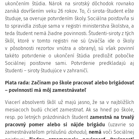
ukončením štúdia. Nárok na sirotský dôchodok rovnako
zaniká dovŕšením veku 26 rokov. To, či sirota-študent ešte
študuje, sa overuje potvrdením školy. Sociálna poisťovňa si
to spravidla zisťuje sama v registri ministerstva školstva, a
teda študent nemá žiadne povinnosti. Študenti-siroty z tých
škôl, ktoré v tomto registri nie sú (zväčša ide o školy
v pôsobnosti rezortov vnútra a obrany), sú však povinní
takéto potvrdenie o ukončení štúdia predložiť pobočke
Sociálnej poisťovne sami. Potvrdenie predkladajú aj
študenti – siroty študujúce v zahraničí.
Piata rada: Začínam po škole pracovať alebo brigádovať
– povinnosti má môj zamestnávateľ
Viacerí absolventi škôl už majú jasno, že sa v najbližších
mesiacoch budú chcieť zamestnať. Ak sa hneď po škole,
resp. po letných prázdninách študent
zamestná na trvalý
pracovný pomer alebo si nájde brigádu
(uzavrie so
zamestnávateľom príslušnú
dohodu
),
nemá
voči Sociálnej