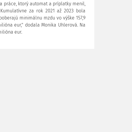
 práce, ktorý automat a príplatky menil,
. Kumulatívne za rok 2021 až 2023 bola
í poberajú minimálnu mzdu vo výške 157,9
ilióna eur," dodala Monika Uhlerová. Na
ilióna eur.