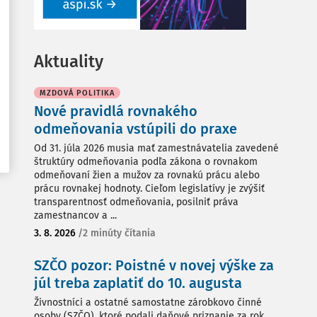
Aktuality
MZDOVÁ POLITIKA
Nové pravidlá rovnakého
odmeňovania vstúpili do praxe
Od 31. júla 2026 musia mať zamestnávatelia zavedené
štruktúry odmeňovania podľa zákona o rovnakom
odmeňovaní žien a mužov za rovnakú prácu alebo
prácu rovnakej hodnoty. Cieľom legislatívy je zvýšiť
transparentnosť odmeňovania, posilniť práva
zamestnancov a ...
3. 8. 2026
/
2 minúty čítania
SZČO pozor: Poistné v novej výške za
júl treba zaplatiť do 10. augusta
Živnostníci a ostatné samostatne zárobkovo činné
osoby (SZČO), ktoré podali daňové priznanie za rok