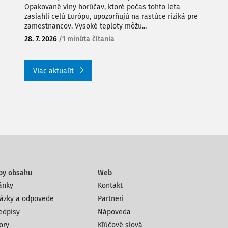
Opakované vlny horúčav, ktoré počas tohto leta
zasiahli celú Európu, upozorňujú na rastúce riziká pre
zamestnancov. Vysoké teploty môžu...
28. 7. 2026
/
1 minúta čítania
Viac aktualít
py obsahu
Web
ánky
Kontakt
ázky a odpovede
Partneri
edpisy
Nápoveda
ory
Kľúčové slová