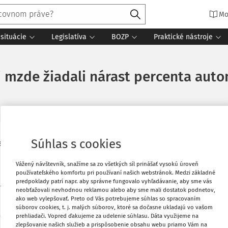
Mo
situácie
Legislatíva
BOZP
Praktické nástroje
j mzde žiadali nárast percenta aut
Súhlas s cookies
anovená zákonom na 816 eur, pretože
Vytlačiť
 a sociálnej rady (HSR) na jej výške
Vážený návštevník, snažíme sa zo všetkých síl prinášať vysokú úroveň
používateľského komfortu pri používaní našich webstránok. Medzi základné
Obľúbené
predpoklady patrí napr. aby správne fungovalo vyhľadávanie, aby sme vás
ister práce, sociálnych vecí a rodiny SR
neobťažovali nevhodnou reklamou alebo aby sme mali dostatok podnetov,
rtnerov. Zamestnávatelia pri rokovaní o
ako web vylepšovať. Preto od Vás potrebujeme súhlas so spracovaním
Zdieľať
súborov cookies, t. j. malých súborov, ktoré sa dočasne ukladajú vo vašom
 niekoľkoročné zvyšovanie percenta tzv.
prehliadači. Vopred ďakujeme za udelenie súhlasu. Dáta využijeme na
zlepšovanie našich služieb a prispôsobenie obsahu webu priamo Vám na