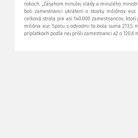
rokoch. „Zásahom minulej vlády a minulého ministra
boli zamestnanci ukrátení o stovky miliónov eur
celková strata pre asi 140.000 zamestnancov, ktor
milióna eur. Spolu s odvodmi to bola suma 213,5 m
príplatkoch podľa nej prišli zamestnanci až o 120,6 m