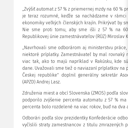
„Zvýšiť automat z 57 % z priemernej mzdy na 60 % p
je teraz rozumné, keďže sa nachádzame v rámci E
ekonomiky veľkých členských krajín. Prikrývať by 
Nie sme proti tomu, aby sme išli z 57 % na 60 
Republikovej únie zamestnávateľov (RÚZ) Miroslav K
„Navrhovali sme odborárom aj ministerstvu práce, 
niektoré príplatky. Zamestnávateľ by mal rovnaký 
viac tak, ako to majú napríklad v Rakúsku, kde sú
dane. Uvažovali sme tiež o naviazaní príplatkov na 
Českej republike" doplnil generálny sekretár As
(APZD) Andrej Lasz.
Združenia miest a obcí Slovenska (ZMOS) podľa slov
podporilo zvýšenie percenta automatu z 57 % ma 
percenta bolo rozdelené na viac rokov, buď na dva al
Odborári podľa slov prezidentky Konfederácie odbo
vyčíslili straty zamestnancov z titulu zmrazených