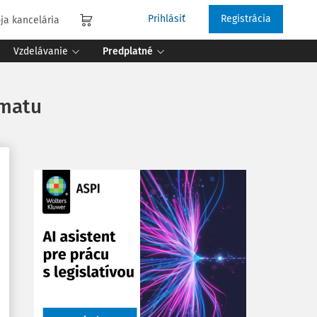
Prihlásiť
Registrácia
ja kancelária
Vzdelávanie
Predplatné
omatu