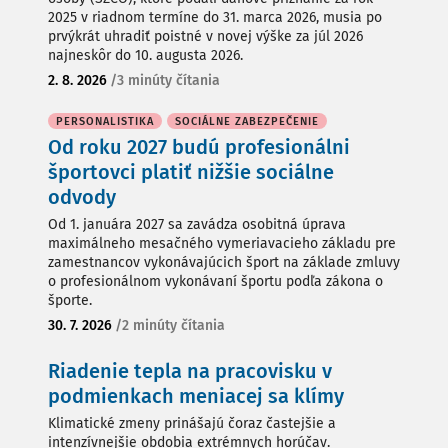
2025 v riadnom termíne do 31. marca 2026, musia po
prvýkrát uhradiť poistné v novej výške za júl 2026
najneskôr do 10. augusta 2026.
2. 8. 2026
/
3 minúty čítania
PERSONALISTIKA
SOCIÁLNE ZABEZPEČENIE
Od roku 2027 budú profesionálni
športovci platiť nižšie sociálne
odvody
Od 1. januára 2027 sa zavádza osobitná úprava
maximálneho mesačného vymeriavacieho základu pre
zamestnancov vykonávajúcich šport na základe zmluvy
o profesionálnom vykonávaní športu podľa zákona o
športe.
30. 7. 2026
/
2 minúty čítania
Riadenie tepla na pracovisku v
podmienkach meniacej sa klímy
Klimatické zmeny prinášajú čoraz častejšie a
intenzívnejšie obdobia extrémnych horúčav.