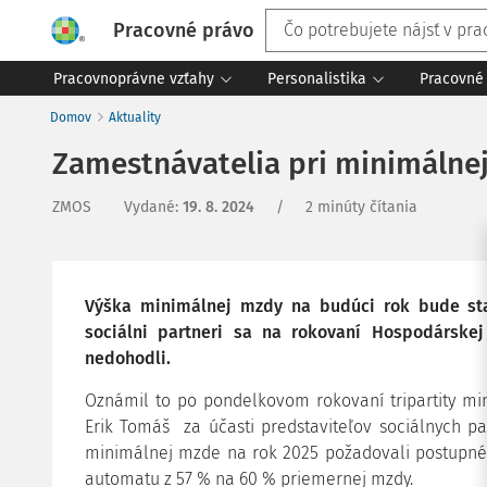
Pracovné právo
Pracovnoprávne vzťahy
Personalistika
Pracovné 
Domov
Aktuality
Zamestnávatelia pri minimálne
ZMOS
Vydané
:
19. 8. 2024
/
2 minúty čítania
Výška minimálnej mzdy na budúci rok bude st
sociálni partneri sa na rokovaní Hospodárskej
nedohodli.
Oznámil to po pondelkovom rokovaní tripartity min
Erik Tomáš za účasti predstaviteľov sociálnych pa
minimálnej mzde na rok 2025 požadovali postupné,
automatu z 57 % na 60 % priemernej mzdy.