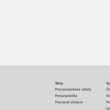
Témy
Ty
Pracovnoprávne vzťahy
Čl
Personalistika
Ot
Pracovné situácie
Pr
Vz