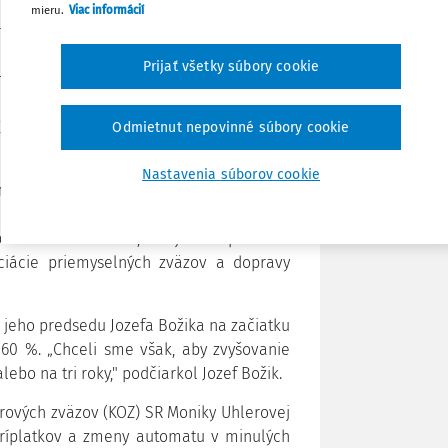
mieru.
Viac informácií
Poznámka
ri výpočte minimálnej mzdy podľa nás nie
Ú vo veľkej recesii. Sme naviazaní na
Prijať všetky súbory cookie
sme sa mali takou perinou, na akú máme.
%, ale postupne," zdôraznil prezident
iraľvarga.
Odmietnut nepovinné súbory cookie
aby zvážili oslobodiť od daní a odvodov
Nastavenia súborov cookie
náklad a zamestnancovi by išlo v čistom
 príplatky oslobodené do istej výšky od
priemernú mzdu tak, ako je to napríklad v
ociácie priemyselných zväzov a dopravy
 jeho predsedu Jozefa Božika na začiatku
60 %. „Chceli sme však, aby zvyšovanie
ebo na tri roky," podčiarkol Jozef Božik.
rových zväzov (KOZ) SR Moniky Uhlerovej
 príplatkov a zmeny automatu v minulých