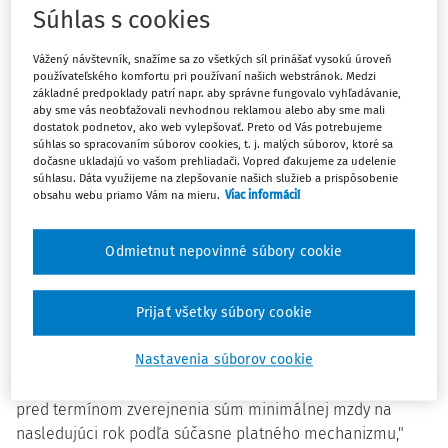
Súhlas s cookies
v prípade oboch noviel skončiť 23. júla tohto roka.
Vážený návštevník, snažíme sa zo všetkých síl prinášať vysokú úroveň
Cieľom návrhu zákona o minimálnej mzde je riešiť jej
používateľského komfortu pri používaní našich webstránok. Medzi
základné predpoklady patrí napr. aby správne fungovalo vyhľadávanie,
ustanovenie pre rok 2021, ministerstvo argumentuje
aby sme vás neobťažovali nevhodnou reklamou alebo aby sme mali
nepredvídateľným vývojom v tomto roku. Okrem toho
dostatok podnetov, ako web vylepšovať. Preto od Vás potrebujeme
navrhuje zaviesť samostatnú sumu tzv. štartovacej
súhlas so spracovaním súborov cookies, t. j. malých súborov, ktoré sa
dočasne ukladajú vo vašom prehliadači. Vopred ďakujeme za udelenie
minimálnej mzdy pre zamestnancov, ktorí boli najmenej
súhlasu. Dáta využijeme na zlepšovanie našich služieb a prispôsobenie
12 mesiacov vedení v evidencii uchádzačov o
obsahu webu priamo Vám na mieru.
Viac informácií
zamestnanie. Výšku minimálnej mzdy navrhuje na 620 eur
a hrubá štartovacia minimálna mzda má dosiahnuť 465
Odmietnut nepovinné súbory cookie
eur. "Skrátené pripomienkové konanie sa navrhuje z
dôvodu potreby ustanovenia minimálnej mzdy na rok 2021
zohľadňujúcej mimoriadnu situáciu, ktorá nastala v roku
Prijať všetky súbory cookie
2020 a ktorej dôsledky presiahnu aj do roku 2021 tak, aby
Nastavenia súborov cookie
ustanovenia týkajúce sa úpravy súm minimálnej mzdy na
rok 2021 nadobudli účinnosť 31. októbra 2020, teda ešte
pred termínom zverejnenia súm minimálnej mzdy na
nasledujúci rok podľa súčasne platného mechanizmu,"