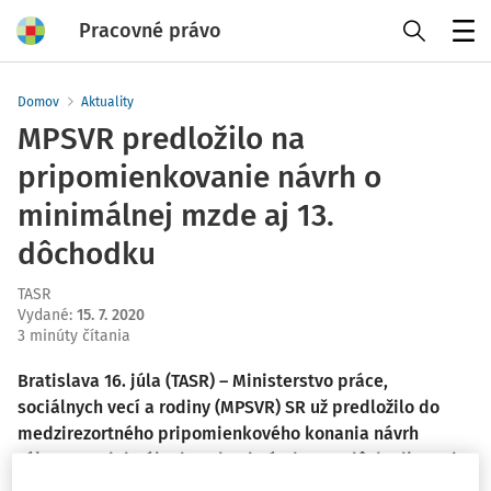
Pracovné právo
Menu
Domov
Aktuality
MPSVR predložilo na
pripomienkovanie návrh o
minimálnej mzde aj 13.
dôchodku
TASR
Vydané
:
15. 7. 2020
3 minúty čítania
Bratislava 16. júla (TASR) – Ministerstvo práce,
sociálnych vecí a rodiny (MPSVR) SR už predložilo do
medzirezortného pripomienkového konania návrh
zákona o minimálnej mzde aj návrh o 13. dôchodku. Pri
oboch navrhuje skrátené pripomienkové konanie. To má