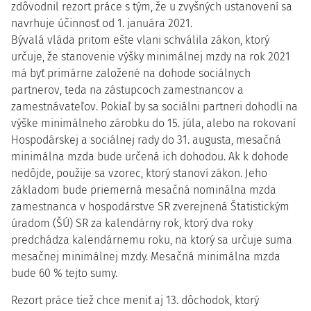
zdôvodnil rezort práce s tým, že u zvyšných ustanovení sa
navrhuje účinnosť od 1. januára 2021.
Bývalá vláda pritom ešte vlani schválila zákon, ktorý
určuje, že stanovenie výšky minimálnej mzdy na rok 2021
má byť primárne založené na dohode sociálnych
partnerov, teda na zástupcoch zamestnancov a
zamestnávateľov. Pokiaľ by sa sociálni partneri dohodli na
výške minimálneho zárobku do 15. júla, alebo na rokovaní
Hospodárskej a sociálnej rady do 31. augusta, mesačná
minimálna mzda bude určená ich dohodou. Ak k dohode
nedôjde, použije sa vzorec, ktorý stanoví zákon. Jeho
základom bude priemerná mesačná nominálna mzda
zamestnanca v hospodárstve SR zverejnená Štatistickým
úradom (ŠÚ) SR za kalendárny rok, ktorý dva roky
predchádza kalendárnemu roku, na ktorý sa určuje suma
mesačnej minimálnej mzdy. Mesačná minimálna mzda
bude 60 % tejto sumy.
Rezort práce tiež chce meniť aj 13. dôchodok, ktorý