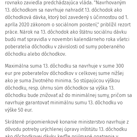
rovnako zaviedla predchádzajúca vláda. "Navrhovaným
13. dôchodkom sa navrhuje nahradiť 13. dôchodok ako
dôchodková dávka, ktorý bol zavedený s účinnosťou od 1.
apríla 2020 zákonom o sociálnom poistení," priblížil rezort
práce. Nárok na 13. dôchodok ako štátnu sociálnu dávku
budú mať spravidla v novembri kalendárneho roka všetci
poberatelia dôchodku v závislosti od sumy poberaného
dôchodku alebo dôchodkov.
Maximálna suma 13. dôchodku sa navrhuje v sume 300
eur pre poberateľov dôchodkov v celkovej sume nižšej
ako je suma životného minima. So stúpajúcou výškou
dôchodku, resp. úhrnu súm dôchodkov sa výška 13.
dôchodku bude znižovať až do minimálnej sumy, pričom sa
navrhuje garantovať minimálnu sumu 13. dôchodku vo
výške 50 eur.
Skrátené pripomienkové konanie ministerstvo navrhuje z
dôvodu potreby urýchlenej úpravy inštitútu 13. dôchodku
ako dôchodkovej dávky, keďže prijímané opatrenia v