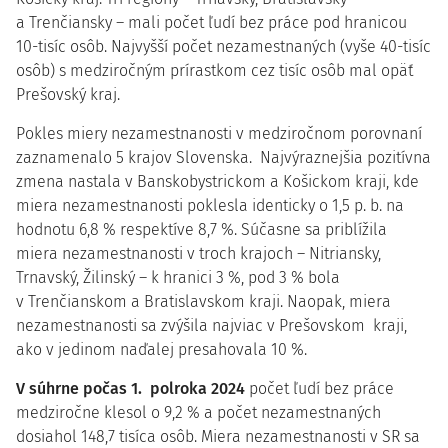
a Trenčiansky – mali počet ľudí bez práce pod hranicou
10-tisíc osôb. Najvyšší počet nezamestnaných (vyše 40-tisíc
osôb) s medziročným prírastkom cez tisíc osôb mal opäť
Prešovský kraj.
Pokles miery nezamestnanosti v medziročnom porovnaní
zaznamenalo 5 krajov Slovenska. Najvýraznejšia pozitívna
zmena nastala v Banskobystrickom a Košickom kraji, kde
miera nezamestnanosti poklesla identicky o 1,5 p. b. na
hodnotu 6,8 % respektíve 8,7 %. Súčasne sa priblížila
miera nezamestnanosti v troch krajoch – Nitriansky,
Trnavský, Žilinský – k hranici 3 %, pod 3 % bola
v Trenčianskom a Bratislavskom kraji. Naopak, miera
nezamestnanosti sa zvýšila najviac v Prešovskom kraji,
ako v jedinom naďalej presahovala 10 %.
V súhrne počas 1. polroka 2024
počet ľudí bez práce
medziročne klesol o 9,2 % a počet nezamestnaných
dosiahol 148,7 tisíca osôb. Miera nezamestnanosti v SR sa