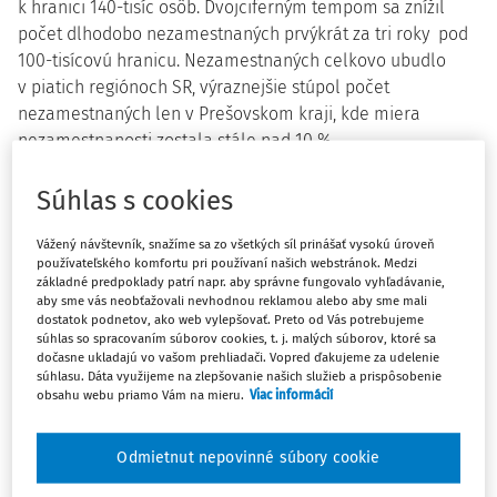
k hranici 140-tisíc osôb. Dvojciferným tempom sa znížil
počet dlhodobo nezamestnaných prvýkrát za tri roky pod
100-tisícovú hranicu. Nezamestnaných celkovo ubudlo
v piatich regiónoch SR, výraznejšie stúpol počet
nezamestnaných len v Prešovskom kraji, kde miera
nezamestnanosti zostala stále nad 10 %.
Počet ľudí bez práce v priebehu 2. štvrťroku 2024 dosiahol
Súhlas s cookies
142,7 tisíca osôb, medziročne klesol o 9,6 %. Medziročné
úbytky počtu nezamestnaných tak pokračovali už dvanásty
Vážený návštevník, snažíme sa zo všetkých síl prinášať vysokú úroveň
štvrťrok za sebou.
používateľského komfortu pri používaní našich webstránok. Medzi
základné predpoklady patrí napr. aby správne fungovalo vyhľadávanie,
aby sme vás neobťažovali nevhodnou reklamou alebo aby sme mali
dostatok podnetov, ako web vylepšovať. Preto od Vás potrebujeme
súhlas so spracovaním súborov cookies, t. j. malých súborov, ktoré sa
1)
Počet nezamestnaných
sa po sezónnom očistení
dočasne ukladajú vo vašom prehliadači. Vopred ďakujeme za udelenie
v porovnaní s predchádzajúcim štvrťrokom znížil o 4,5 %
súhlasu. Dáta využijeme na zlepšovanie našich služieb a prispôsobenie
obsahu webu priamo Vám na mieru.
Viac informácií
na 146,3 tisíca osôb. Ide o dáta z výstupov Výberového
2)
zisťovania pracovných síl (VZPS)
Odmietnut nepovinné súbory cookie
Miera nezamestnanosti
uvádzajúca podiel