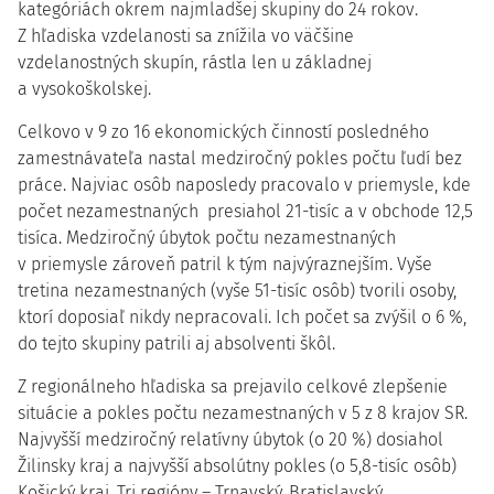
kategóriách okrem najmladšej skupiny do 24 rokov.
Z hľadiska vzdelanosti sa znížila vo väčšine
vzdelanostných skupín, rástla len u základnej
a vysokoškolskej.
Celkovo v 9 zo 16 ekonomických činností posledného
zamestnávateľa nastal medziročný pokles počtu ľudí bez
práce. Najviac osôb naposledy pracovalo v priemysle, kde
počet nezamestnaných presiahol 21-tisíc a v obchode 12,5
tisíca. Medziročný úbytok počtu nezamestnaných
v priemysle zároveň patril k tým najvýraznejším. Vyše
tretina nezamestnaných (vyše 51-tisíc osôb) tvorili osoby,
ktorí doposiaľ nikdy nepracovali. Ich počet sa zvýšil o 6 %,
do tejto skupiny patrili aj absolventi škôl.
Z regionálneho hľadiska sa prejavilo celkové zlepšenie
situácie a pokles počtu nezamestnaných v 5 z 8 krajov SR.
Najvyšší medziročný relatívny úbytok (o 20 %) dosiahol
Žilinsky kraj a najvyšší absolútny pokles (o 5,8-tisíc osôb)
Košický kraj. Tri regióny – Trnavský, Bratislavský