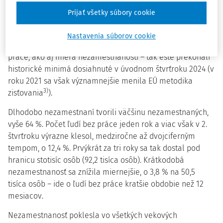
nezamestnaných z ekonomicky aktívnych osôb
Prijať všetky súbory cookie
predstavovala rekordne nízku hodnotu 5,2 %, medziročne
sa znížila o 0,5 percentuálneho bodu (p. b.).
Nastavenia súborov cookie
Oba rozhodujúce ukazovatele trhu práce – počet ľudí bez
práce, ako aj miera nezamestnanosti – tak ešte prekonali
historické minimá dosiahnuté v úvodnom štvrťroku 2024 (v
roku 2021 sa však významnejšie menila EÚ metodika
3)
zisťovania
).
Dlhodobo nezamestnaní tvorili väčšinu nezamestnaných,
vyše 64 %. Počet ľudí bez práce jeden rok a viac však v 2.
štvrťroku výrazne klesol, medziročne až dvojciferným
tempom, o 12,4 %. Prvýkrát za tri roky sa tak dostal pod
hranicu stotisíc osôb (92,2 tisíca osôb). Krátkodobá
nezamestnanosť sa znížila miernejšie, o 3,8 % na 50,5
tisíca osôb – ide o ľudí bez práce kratšie obdobie než 12
mesiacov.
Nezamestnanosť poklesla vo všetkých vekových