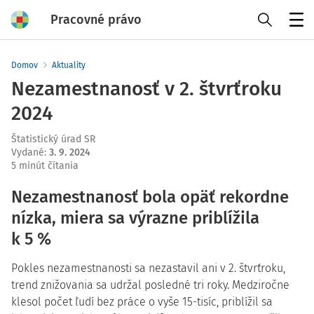
Pracovné právo
Menu
Domov
Aktuality
Nezamestnanosť v 2. štvrťroku
2024
Štatistický úrad SR
Vydané
:
3. 9. 2024
5 minút čítania
Nezamestnanosť bola opäť rekordne
nízka, miera sa výrazne priblížila
k 5 %
Pokles nezamestnanosti sa nezastavil ani v 2. štvrťroku,
trend znižovania sa udržal posledné tri roky. Medziročne
klesol počet ľudí bez práce o vyše 15-tisíc, priblížil sa