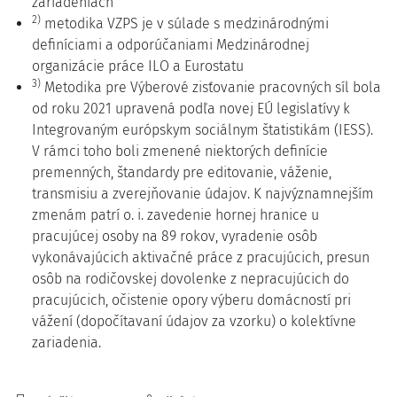
zariadeniach
2)
metodika VZPS je v súlade s medzinárodnými
definíciami a odporúčaniami Medzinárodnej
organizácie práce ILO a Eurostatu
3)
Metodika pre Výberové zisťovanie pracovných síl bola
od roku 2021 upravená podľa novej EÚ legislatívy k
Integrovaným európskym sociálnym štatistikám (IESS).
V rámci toho boli zmenené niektorých definície
premenných, štandardy pre editovanie, váženie,
transmisiu a zverejňovanie údajov. K najvýznamnejším
zmenám patrí o. i. zavedenie hornej hranice u
pracujúcej osoby na 89 rokov, vyradenie osôb
vykonávajúcich aktivačné práce z pracujúcich, presun
osôb na rodičovskej dovolenke z nepracujúcich do
pracujúcich, očistenie opory výberu domácností pri
vážení (dopočítavaní údajov za vzorku) o kolektívne
zariadenia.