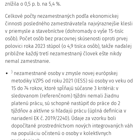
znížila o 0,5 p. b. na 5,4 %.
Celkové počty nezamestnaných podľa ekonomickej
činnosti posledného zamestnávateľa najvýraznejšie klesli
v priemysle a stavebníctve (dohromady o vyše 15-tisíc
osôb). Počet osôb bez pracovnej skúsenosti oproti prvej
polovici roka 2023 stúpol (o 4,9 tisíca osôb), takže naďalej
približne každý tretí nezamestnaný človek ešte nikdy
nemal zamestnanie.
)
nezamestnané osoby v zmysle novej európskej
metodiky VZPS od roku 2021 (IESS) sú osoby vo veku od
15 do 74 rokov, ktoré spĺňajú súčasne 3 kritériá: v
sledovanom (referenčnom) týždni nemali žiadnu
platenú prácu, sú schopné nastúpiť do práce do 2
týždňov a aktívne si hľadajú prácu (úplná definícia v
nariadení EK č. 2019/2240). Údaje za vzorku boli
dopočítané prostredníctvom nových integrovaných váh
na populáciu očistenú o osoby v kolektívnych