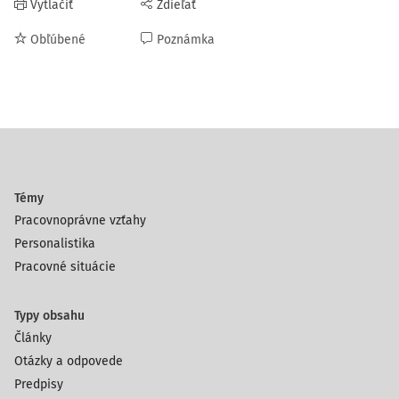
Vytlačiť
Zdieľať
Obľúbené
Poznámka
Témy
Pracovnoprávne vzťahy
Personalistika
Pracovné situácie
Typy obsahu
Články
Otázky a odpovede
Predpisy