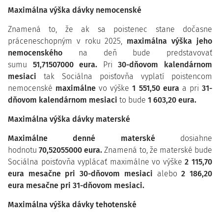
Maximálna výška dávky nemocenské
Znamená to, že ak sa poistenec stane dočasne
práceneschopným v roku 2025,
maximálna výška jeho
nemocenského
na deň bude predstavovať
sumu
51,71507000 eura.
Pri
30-dňovom kalendárnom
mesiaci
tak Sociálna poisťovňa vyplatí poistencom
nemocenské
maximálne
vo výške
1 551,50 eura
a pri
31-
dňovom kalendárnom mesiaci
to bude
1 603,20 eura.
Maximálna výška dávky materské
Maximálne denné materské
dosiahne
hodnotu
70,52055000 eura.
Znamená to, že materské bude
Sociálna poisťovňa vyplácať maximálne vo výške
2 115,70
eura mesačne pri 30-dňovom mesiaci
alebo
2 186,20
eura mesačne pri 31-dňovom mesiaci.
Maximálna výška dávky tehotenské