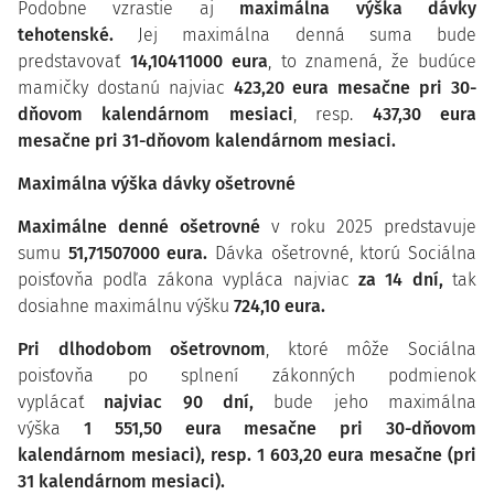
Podobne vzrastie aj
maximálna výška dávky
tehotenské.
Jej maximálna denná suma bude
predstavovať
14,10411000 eura
, to znamená, že budúce
mamičky dostanú najviac
423,20 eura mesačne pri 30-
dňovom kalendárnom mesiaci
, resp.
437,30 eura
mesačne pri 31-dňovom kalendárnom mesiaci.
Maximálna výška dávky ošetrovné
Maximálne denné ošetrovné
v roku 2025 predstavuje
sumu
51,71507000 eura.
Dávka ošetrovné,
ktorú Sociálna
poisťovňa podľa zákona vypláca najviac
za 14 dní,
tak
dosiahne maximálnu výšku
724,10 eura.
Pri dlhodobom ošetrovnom
, ktoré môže Sociálna
poisťovňa po splnení zákonných podmienok
vyplácať
najviac 90 dní,
bude jeho maximálna
výška
1 551,50 eura mesačne pri 30-dňovom
kalendárnom mesiaci), resp. 1 603,20 eura mesačne (pri
31 kalendárnom mesiaci).