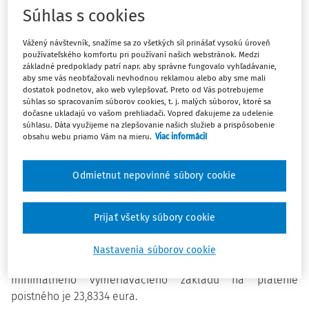
poisťovne vyššie maximálne sumy štyroch druhov
Súhlas s cookies
nemocenských dávok: nemocenské, materské,
tehotenské a ošetrovné.
Vážený návštevník, snažíme sa zo všetkých síl prinášať vysokú úroveň
používateľského komfortu pri používaní našich webstránok. Medzi
Vyplýva to z každoročného zvýšenia všeobecného
základné predpoklady patrí napr. aby správne fungovalo vyhľadávanie,
aby sme vás neobťažovali nevhodnou reklamou alebo aby sme mali
vymeriavacieho základu, z ktorého sa odvíja výška
dostatok podnetov, ako web vylepšovať. Preto od Vás potrebujeme
poistného na nemocenského poistenie a na základe
súhlas so spracovaním súborov cookies, t. j. malých súborov, ktoré sa
ktorého rastie aj maximálny denný vymeriavací základ, z
dočasne ukladajú vo vašom prehliadači. Vopred ďakujeme za udelenie
súhlasu. Dáta využijeme na zlepšovanie našich služieb a prispôsobenie
ktorého sa nemocenské dávky vypočítavajú. Ak dôvod na
obsahu webu priamo Vám na mieru.
Viac informácií
poskytnutie nemocenskej dávky vznikne v období od 1.
januára do 31. decembra 2025, denný vymeriavací základ,
Odmietnut nepovinné súbory cookie
pravdepodobný denný vymeriavací základ a úhrn denných
vymeriavacích základov alebo pravdepodobných denných
vymeriavacích základov nesmú byť vyššie ako 94,0274
Prijať všetky súbory cookie
eura. Ak dôvod na poskytnutie nemocenskej dávky vznikne
v období od 1. januára do 31. decembra 2025,
Nastavenia súborov cookie
pravdepodobný denný vymeriavací základ určený z
minimálneho vymeriavacieho základu na platenie
poistného je 23,8334 eura.