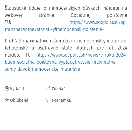
Štatistické údaje o nemocenských dávkach nájdete na
webovej stránke Sociálnej poisťovne
TU:
https://www.socpoist.sk/sp-
transparentne/statistiky#nemocensk-poistenie-
Prehľad maximálnych súm dávok nemocenské, materské,
tehotenské a ošetrovné stále platných pre rok 2024
nájdete TU:
https://www.socpoist.sk/news/v-roku-2024-
bude-socialna-poistovna-vyplacat-vyssie-maximalne-
sumy-davok-nemocenske-materske
Vytlačiť
Zdieľať
Obľúbené
Poznámka