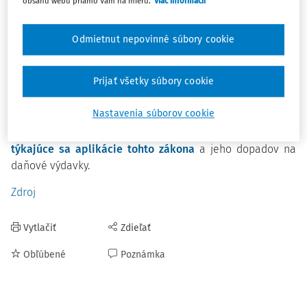
obsahu webu priamo Vám na mieru.
Viac informácií
Zamestnávateľ s viac ako 49 zamestnancami je povinný
poskytnúť príspevok na žiadosť zamestnanca, avšak za
Odmietnut nepovinné súbory cookie
určitých podmienok. Príspevok pokrýva 55 % oprávnených
výdavkov, maximálne však 275 eur ročne.
Prijať všetky súbory cookie
Novelizácia tiež zosúlaďuje posudzovanie zdaniteľnosti
Nastavenia súborov cookie
príspevkov v súlade s ustanoveniami zákona o dani z
príjmov. Finančné riaditeľstvo SR vydalo
usmernenie
týkajúce sa aplikácie tohto zákona
a jeho dopadov na
daňové výdavky.
Zdroj
Vytlačiť
Zdieľať
Obľúbené
Poznámka