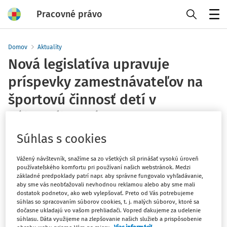
Pracovné právo
Menu
Domov
Aktuality
Nová legislatíva upravuje
príspevky zamestnávateľov na
športovú činnosť detí v
Zákonníku práce
redakcia
Súhlas s cookies
Vydané
:
23. 1. 2025
1 minúta čítania
Vážený návštevník, snažíme sa zo všetkých síl prinášať vysokú úroveň
používateľského komfortu pri používaní našich webstránok. Medzi
Národná rada Slovenskej republiky prijala zákon č.
základné predpoklady patrí napr. aby správne fungovalo vyhľadávanie,
aby sme vás neobťažovali nevhodnou reklamou alebo aby sme mali
324/2024 Z. z., ktorý mení Zákonník práce a vstúpil do
dostatok podnetov, ako web vylepšovať. Preto od Vás potrebujeme
platnosti 1. januára 2025. Tento zákon prináša úpravy v
súhlas so spracovaním súborov cookies, t. j. malých súborov, ktoré sa
dočasne ukladajú vo vašom prehliadači. Vopred ďakujeme za udelenie
§152b, upravujúce poskytnutie príspevku na športovú
súhlasu. Dáta využijeme na zlepšovanie našich služieb a prispôsobenie
činnosť dieťaťa.