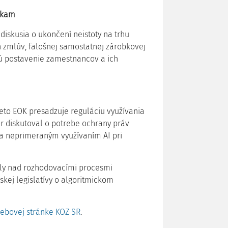
nkam
iskusia o ukončení neistoty na trhu
h zmlúv, falošnej samostatnej zárobkovej
jú postavenie zamestnancov a ich
eto EOK presadzuje reguláciu využívania
or diskutoval o potrebe ochrany práv
a neprimeraným využívaním AI pri
oly nad rozhodovacími procesmi
kej legislatívy o algoritmickom
ebovej stránke KOZ SR
.