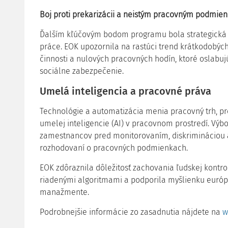
Boj proti prekarizácii a neistým pracovným podmie
Ďalším kľúčovým bodom programu bola strategická d
práce. EOK upozornila na rastúci trend krátkodobýc
činnosti a nulových pracovných hodín, ktoré oslabu
sociálne zabezpečenie.
Umelá inteligencia a pracovné práva
Technológie a automatizácia menia pracovný trh, pr
umelej inteligencie (AI) v pracovnom prostredí. Výb
zamestnancov pred monitorovaním, diskrimináciou 
rozhodovaní o pracovných podmienkach.
EOK zdôraznila dôležitosť zachovania ľudskej kontr
riadenými algoritmami a podporila myšlienku európs
manažmente.
Podrobnejšie informácie zo zasadnutia nájdete na
w