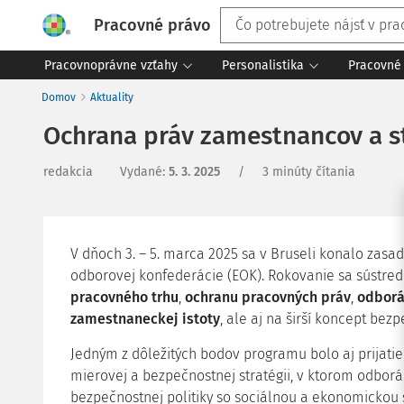
Pracovné právo
Pracovnoprávne vzťahy
Personalistika
Pracovné 
Domov
Aktuality
Ochrana práv zamestnancov a s
redakcia
Vydané
:
5. 3. 2025
/
3 minúty čítania
V dňoch 3. – 5. marca 2025 sa v Bruseli konalo zas
odborovej konfederácie (EOK). Rokovanie sa sústred
pracovného trhu
,
ochranu pracovných práv
,
odborá
zamestnaneckej istoty
, ale aj na širší koncept bez
Jedným z dôležitých bodov programu bolo aj prijati
mierovej a bezpečnostnej stratégii, v ktorom odborá
bezpečnostnej politiky so sociálnou a ekonomickou s