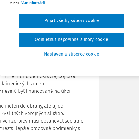
mieru.
Viac informácií
Poznámka
 sa uskutoční v rámci strednodobej
Prijať všetky súbory cookie
čnostnej a mierovej stratégie. Odbory
Odmietnut nepovinné súbory cookie
ti zohľadňovali nielen vojenské aspekty,
Nastavenia súborov cookie
ahŕňa ochranu demokracie, boj proti
 klimatických zmien.
vy nesmú byť financované na úkor
e nielen do obrany, ale aj do
 kvalitných verejných služieb.
jných zdrojov musí obsahovať sociálne
miesta, lepšie pracovné podmienky a