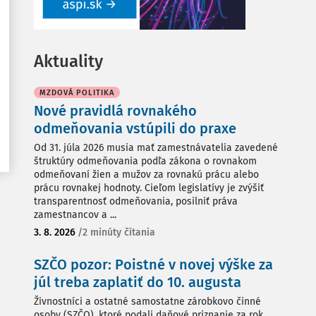
Aktuality
MZDOVÁ POLITIKA
Nové pravidlá rovnakého
odmeňovania vstúpili do praxe
Od 31. júla 2026 musia mať zamestnávatelia zavedené
štruktúry odmeňovania podľa zákona o rovnakom
odmeňovaní žien a mužov za rovnakú prácu alebo
prácu rovnakej hodnoty. Cieľom legislatívy je zvýšiť
transparentnosť odmeňovania, posilniť práva
zamestnancov a ...
3. 8. 2026
/
2 minúty čítania
SZČO pozor: Poistné v novej výške za
júl treba zaplatiť do 10. augusta
Živnostníci a ostatné samostatne zárobkovo činné
osoby (SZČO), ktoré podali daňové priznanie za rok