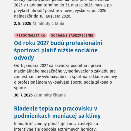
2025 v riadnom termíne do 31. marca 2026, musia po
prvýkrát uhradiť poistné v novej výške za júl 2026
najneskôr do 10. augusta 2026.
2. 8. 2026
/
3 minúty čítania
PERSONALISTIKA
SOCIÁLNE ZABEZPEČENIE
Od roku 2027 budú profesionálni
športovci platiť nižšie sociálne
odvody
Od 1. januára 2027 sa zavádza osobitná úprava
maximálneho mesačného vymeriavacieho základu pre
zamestnancov vykonávajúcich šport na základe zmluvy
o profesionálnom vykonávaní športu podľa zákona o
športe.
30. 7. 2026
/
2 minúty čítania
Riadenie tepla na pracovisku v
podmienkach meniacej sa klímy
Klimatické zmeny prinášajú čoraz častejšie a
intenzívnejšie obdobia extrémnych horúčav.