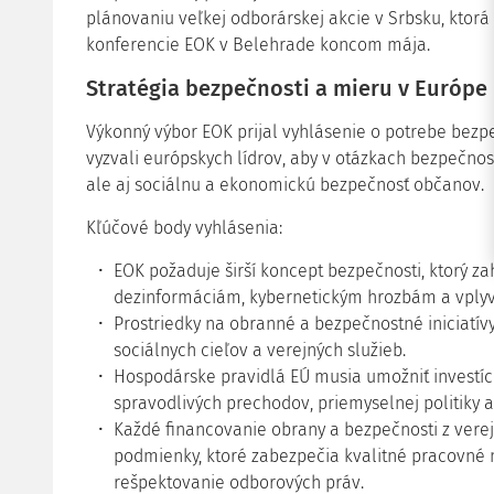
plánovaniu veľkej odborárskej akcie v Srbsku, ktorá
konferencie EOK v Belehrade koncom mája.
Stratégia bezpečnosti a mieru v Európe
Výkonný výbor EOK prijal vyhlásenie o potrebe bezpe
vyzvali európskych lídrov, aby v otázkach bezpečnos
ale aj sociálnu a ekonomickú bezpečnosť občanov.
Kľúčové body vyhlásenia:
EOK požaduje širší koncept bezpečnosti, ktorý z
dezinformáciám, kybernetickým hrozbám a vplyv
Prostriedky na obranné a bezpečnostné iniciatí
sociálnych cieľov a verejných služieb.
Hospodárske pravidlá EÚ musia umožniť investíci
spravodlivých prechodov, priemyselnej politiky a
Každé financovanie obrany a bezpečnosti z vere
podmienky, ktoré zabezpečia kvalitné pracovné 
rešpektovanie odborových práv.