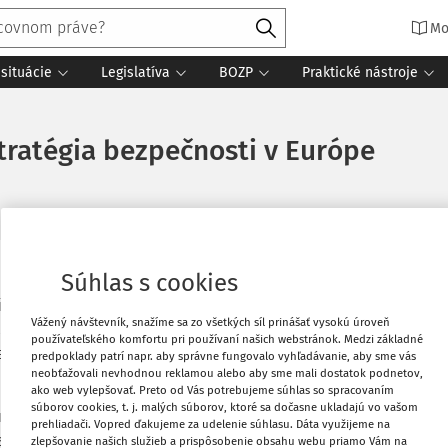
Mo
situácie
Legislatíva
BOZP
Praktické nástroje
tratégia bezpečnosti v Európe
Súhlas s cookies
adnutie Výkonného výboru Európskej
Vytlačiť
ilo na aktuálne
výzvy európskeho
Vážený návštevník, snažíme sa zo všetkých síl prinášať vysokú úroveň
rske stratégie nielen posilnenie
používateľského komfortu pri používaní našich webstránok. Medzi základné
Obľúbené
pečnosti v Európe.
predpoklady patrí napr. aby správne fungovalo vyhľadávanie, aby sme vás
neobťažovali nevhodnou reklamou alebo aby sme mali dostatok podnetov,
e vyhlásenia Výkonného výboru EOK k
ako web vylepšovať. Preto od Vás potrebujeme súhlas so spracovaním
Zdieľať
súborov cookies, t. j. malých súborov, ktoré sa dočasne ukladajú vo vašom
ri zdôraznili potrebu prepojenia
prehliadači. Vopred ďakujeme za udelenie súhlasu. Dáta využijeme na
tabilitou. Výbor sa venoval aj
zlepšovanie našich služieb a prispôsobenie obsahu webu priamo Vám na