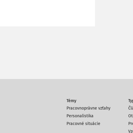
Témy
Ty
Pracovnoprávne vzťahy
Čl
Personalistika
Ot
Pracovné situácie
Pr
Vz