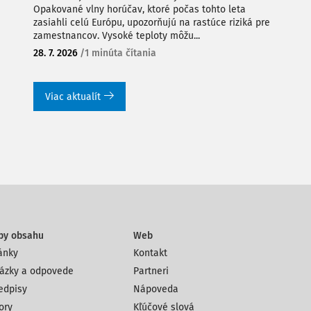
Opakované vlny horúčav, ktoré počas tohto leta
zasiahli celú Európu, upozorňujú na rastúce riziká pre
zamestnancov. Vysoké teploty môžu...
28. 7. 2026
/
1 minúta čítania
Viac aktualít
py obsahu
Web
ánky
Kontakt
ázky a odpovede
Partneri
edpisy
Nápoveda
ory
Kľúčové slová