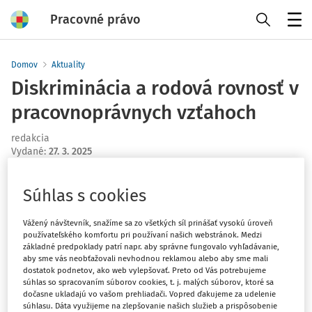
Pracovné právo
Menu
Domov
Aktuality
Diskriminácia a rodová rovnosť v
pracovnoprávnych vzťahoch
redakcia
Vydané
:
27. 3. 2025
1 minúta čítania
Súhlas s cookies
Národnému inšpektorátu práce vyplynula z Celoštátnej
stratégie rovnosti žien a mužov a rovnosti príležitostí v
Vážený návštevník, snažíme sa zo všetkých síl prinášať vysokú úroveň
Slovenskej republike na roky 2021 – 2027, z Akčného
používateľského komfortu pri používaní našich webstránok. Medzi
plánu rovnosti žien a mužov a rovnosti príležitostí na
základné predpoklady patrí napr. aby správne fungovalo vyhľadávanie,
roky 2021 – 2027 a z článku 3 bod g) štatútu Výboru pre
aby sme vás neobťažovali nevhodnou reklamou alebo aby sme mali
dostatok podnetov, ako web vylepšovať. Preto od Vás potrebujeme
rodovú rovnosť v znení neskorších dodatkov povinnosť
súhlas so spracovaním súborov cookies, t. j. malých súborov, ktoré sa
informovať o stave v oblasti rovnakého zaobchádzania
dočasne ukladajú vo vašom prehliadači. Vopred ďakujeme za udelenie
súhlasu. Dáta využijeme na zlepšovanie našich služieb a prispôsobenie
so zamestnancami a zamestnankyňami, ako aj o