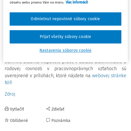
obsahu webu priamo Vám na mieru.
Viac informácií
dodržiavaní zásady rovnosti v odmeňovaní a celkovo o
stave rovnosti žien a mužov a rovnosti príležitostí v
Odmietnut nepovinné súbory cookie
pracovnoprávnych vzťahoch za daný kalendárny rok.
Informácie vychádzajú z výsledkov kontrolnej činnosti
Prijať všetky súbory cookie
realizovanej v sledovanom období príslušnými
inšpektorátmi práce.
Nastavenia súborov cookie
Súhrnné zistenia inšpekcie práce v oblasti diskriminácie a
rodovej rovnosti v pracovnoprávnych vzťahoch sú
uverejnené v prílohách, ktoré nájdete na
webovej stránke
NIP
.
Zdroj
Vytlačiť
Zdieľať
Obľúbené
Poznámka