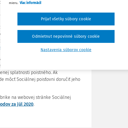
podnikania a inej samostatnej
mieru.
Viac informácií
Poznámka
o 40 % a viac.
Lehota splatnosti
zamestnancov nemení.
Prijať všetky súbory cookie
 bude možné rovnakým spôsobom ako za
e poistené SZČO budú na tento účel
Odmietnut nepovinné súbory cookie
Formulár čestného vyhlásenia je
ulár
.
Nastavenia súborov cookie
ádzateľ Sociálnej poisťovni práve
lanie jeho elektronickej verzie
nej splatnosti poistného. Ak
e môcť Sociálnej poisťovni doručiť jeho
ubrike na webovej stránke Sociálnej
odov za júl 2020
.