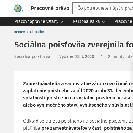
Pracovné právo
Pracovnoprávne vzťahy
Personalistika
Pracovné 
Domov
Aktuality
Sociálna poisťovňa zverejnila f
Sociálna poisťovňa
Vydané
:
23. 7. 2020
/
2 minúty číta
Zamestnávatelia a samostatne zárobkovo činné os
zaplatenie poistného za júl 2020 až do 31. decembr
splatnosti poistného na sociálne poistenie v čas
alebo výnimočného stavu vyhláseného v súvislosti 
Odklad splatnosti poistného na sociálne poistenie 
platí iba
pre zamestnávateľov v časti poistného z