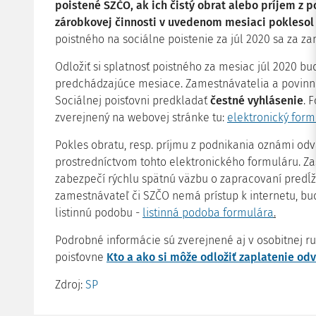
poistené SZČO, ak ich čistý obrat alebo príjem z 
zárobkovej činnosti v uvedenom mesiaci poklesol 
poistného na sociálne poistenie za júl 2020 sa za 
Odložiť si splatnosť poistného za mesiac júl 2020
predchádzajúce mesiace. Zamestnávatelia a povinn
Sociálnej poisťovni predkladať
čestné vyhlásenie
. 
zverejnený na webovej stránke tu:
elektronický form
Pokles obratu, resp. príjmu z podnikania oznámi odv
prostredníctvom tohto elektronického formuláru. Zas
zabezpečí rýchlu spätnú väzbu o zapracovaní predĺže
zamestnávateľ či SZČO nemá prístup k internetu, bud
listinnú podobu -
listinná podoba formulára
.
Podrobné informácie sú zverejnené aj v osobitnej r
poisťovne
Kto a ako si môže odložiť zaplatenie odv
Zdroj:
SP