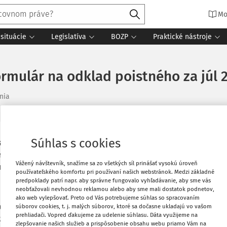
Mo
situácie
Legislatíva
BOZP
Praktické nástroje
ormulár na odklad poistného za júl 
nia
Súhlas s cookies
oby (SZČO) majú predĺženú lehotu na
Vytlačiť
a 2020. Vyplýva to z nariadenia vlády o
Vážený návštevník, snažíme sa zo všetkých síl prinášať vysokú úroveň
e mimoriadnej situácie, núdzového stavu
používateľského komfortu pri používaní našich webstránok. Medzi základné
Obľúbené
s ochorením COVID-19 z 15. júla 2020.
predpoklady patrí napr. aby správne fungovalo vyhľadávanie, aby sme vás
neobťažovali nevhodnou reklamou alebo aby sme mali dostatok podnetov,
ako web vylepšovať. Preto od Vás potrebujeme súhlas so spracovaním
Zdieľať
za mesiac júl 2020 do 31. decembra 2020
súborov cookies, t. j. malých súborov, ktoré sa dočasne ukladajú vo vašom
prehliadači. Vopred ďakujeme za udelenie súhlasu. Dáta využijeme na
a zamestnávateľa
a
pre povinne
zlepšovanie našich služieb a prispôsobenie obsahu webu priamo Vám na