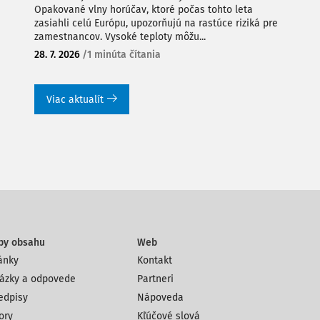
Opakované vlny horúčav, ktoré počas tohto leta
zasiahli celú Európu, upozorňujú na rastúce riziká pre
zamestnancov. Vysoké teploty môžu...
28. 7. 2026
/
1 minúta čítania
Viac aktualít
py obsahu
Web
ánky
Kontakt
ázky a odpovede
Partneri
edpisy
Nápoveda
ory
Kľúčové slová