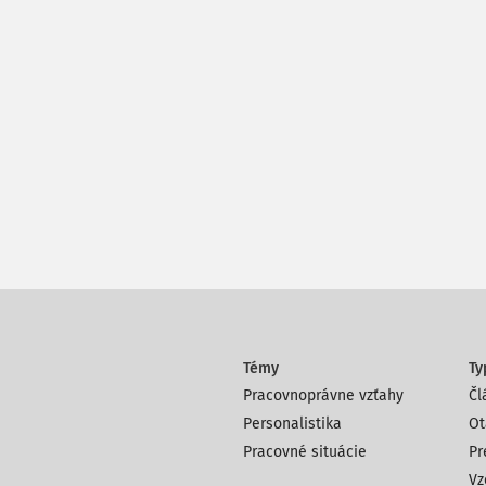
Témy
Ty
Pracovnoprávne vzťahy
Čl
Personalistika
Ot
Pracovné situácie
Pr
Vz