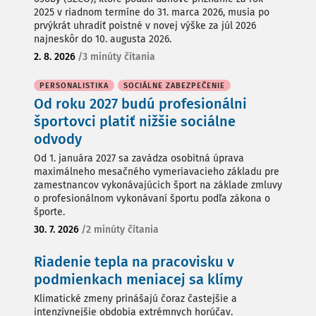
2025 v riadnom termíne do 31. marca 2026, musia po
prvýkrát uhradiť poistné v novej výške za júl 2026
najneskôr do 10. augusta 2026.
2. 8. 2026
/
3 minúty čítania
PERSONALISTIKA
SOCIÁLNE ZABEZPEČENIE
Od roku 2027 budú profesionálni
športovci platiť nižšie sociálne
odvody
Od 1. januára 2027 sa zavádza osobitná úprava
maximálneho mesačného vymeriavacieho základu pre
zamestnancov vykonávajúcich šport na základe zmluvy
o profesionálnom vykonávaní športu podľa zákona o
športe.
30. 7. 2026
/
2 minúty čítania
Riadenie tepla na pracovisku v
podmienkach meniacej sa klímy
Klimatické zmeny prinášajú čoraz častejšie a
intenzívnejšie obdobia extrémnych horúčav.