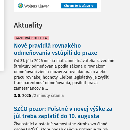
Aktuality
MZDOVÁ POLITIKA
Nové pravidlá rovnakého
odmeňovania vstúpili do praxe
Od 31. júla 2026 musia mať zamestnávatelia zavedené
štruktúry odmeňovania podľa zákona o rovnakom
odmeňovaní žien a mužov za rovnakú prácu alebo
prácu rovnakej hodnoty. Cieľom legislatívy je zvýšiť
transparentnosť odmeňovania, posilniť práva
zamestnancov a ...
3. 8. 2026
/
2 minúty čítania
SZČO pozor: Poistné v novej výške za
júl treba zaplatiť do 10. augusta
Živnostníci a ostatné samostatne zárobkovo činné
osoby (SZČO), ktoré podali daňové priznanie za rok