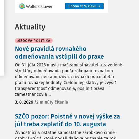
Aktuality
MZDOVÁ POLITIKA
Nové pravidlá rovnakého
odmeňovania vstúpili do praxe
Od 31. júla 2026 musia mať zamestnávatelia zavedené
štruktúry odmeňovania podľa zákona o rovnakom
odmeňovaní žien a mužov za rovnakú prácu alebo
prácu rovnakej hodnoty. Cieľom legislatívy je zvýšiť
transparentnosť odmeňovania, posilniť práva
zamestnancov a ...
3. 8. 2026
/
2 minúty čítania
SZČO pozor: Poistné v novej výške za
júl treba zaplatiť do 10. augusta
Živnostníci a ostatné samostatne zárobkovo činné
osoby (SZČO), ktoré podali daňové priznanie za rok