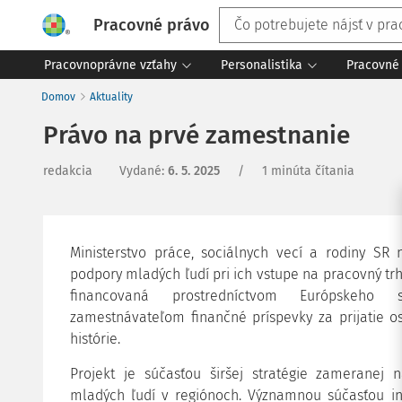
Pracovné právo
Pracovnoprávne vzťahy
Personalistika
Pracovné 
Domov
Aktuality
Právo na prvé zamestnanie
redakcia
Vydané
:
6. 5. 2025
/
1 minúta čítania
Ministerstvo práce, sociálnych vecí a rodiny SR
podpory mladých ľudí pri ich vstupe na pracovný trh.
financovaná prostredníctvom Európskeho 
zamestnávateľom finančné príspevky za prijatie o
histórie.
Projekt je súčasťou širšej stratégie zameranej 
mladých ľudí v regiónoch. Významnou súčasťou ini