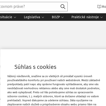
Mo
situácie
Legislatíva
BOZP
Praktické nástroje
Súhlas s cookies
 na Sviatok práce oznámilo novú etapu
Vytlačiť
 Iniciatíva Právo na prvé zamestnanie II,
Vážený návštevník, snažíme sa zo všetkých síl prinášať vysokú úroveň
sociálneho fondu plus, poskytuje
používateľského komfortu pri používaní našich webstránok. Medzi základné
Obľúbené
sôb do 30 rokov bez výraznej pracovnej
predpoklady patrí napr. aby správne fungovalo vyhľadávanie, aby sme vás
neobťažovali nevhodnou reklamou alebo aby sme mali dostatok podnetov,
ako web vylepšovať. Preto od Vás potrebujeme súhlas so spracovaním
Zdieľať
súborov cookies, t. j. malých súborov, ktoré sa dočasne ukladajú vo vašom
na zlepšenie zamestnanosti a udržanie
prehliadači. Vopred ďakujeme za udelenie súhlasu. Dáta využijeme na
ciatívy sú aj aktívne zapojenie obcí do
zlepšovanie našich služieb a prispôsobenie obsahu webu priamo Vám na