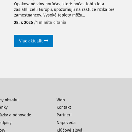
Opakované vlny horúčav, ktoré počas tohto leta
zasiahli celú Európu, upozorňujú na rastúce riziká pre
zamestnancov. Vysoké teploty môžu...
28. 7. 2026
/
1 minúta čítania
Viac aktualít
py obsahu
Web
ánky
Kontakt
ázky a odpovede
Partneri
edpisy
Nápoveda
ory
Kľúčové slová