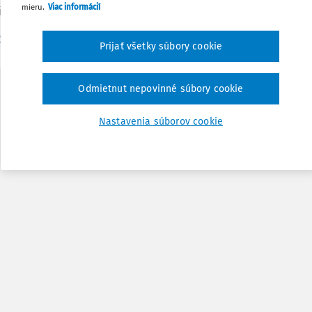
mieru.
Viac informácií
Poznámka
a mladých k účasti na projekte.
R
Prijať všetky súbory cookie
Odmietnut nepovinné súbory cookie
Nastavenia súborov cookie