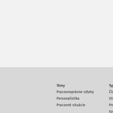
Témy
Ty
Pracovnoprávne vzťahy
Čl
Personalistika
Ot
Pracovné situácie
Pr
Vz