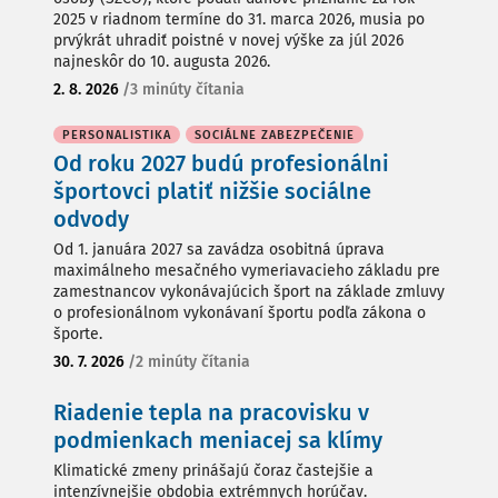
2025 v riadnom termíne do 31. marca 2026, musia po
prvýkrát uhradiť poistné v novej výške za júl 2026
najneskôr do 10. augusta 2026.
2. 8. 2026
/
3 minúty čítania
PERSONALISTIKA
SOCIÁLNE ZABEZPEČENIE
Od roku 2027 budú profesionálni
športovci platiť nižšie sociálne
odvody
Od 1. januára 2027 sa zavádza osobitná úprava
maximálneho mesačného vymeriavacieho základu pre
zamestnancov vykonávajúcich šport na základe zmluvy
o profesionálnom vykonávaní športu podľa zákona o
športe.
30. 7. 2026
/
2 minúty čítania
Riadenie tepla na pracovisku v
podmienkach meniacej sa klímy
Klimatické zmeny prinášajú čoraz častejšie a
intenzívnejšie obdobia extrémnych horúčav.