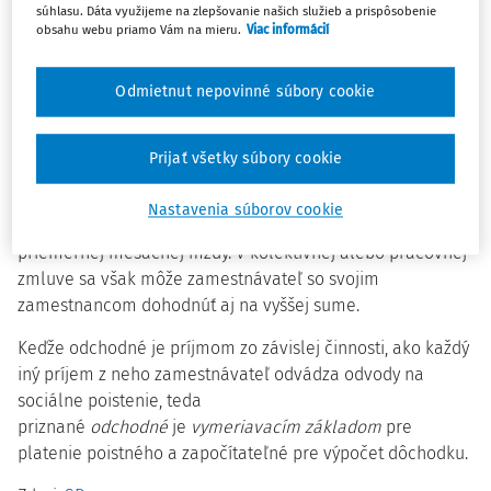
uzatvorených viac pracovných pomerov u rôznych
súhlasu. Dáta využijeme na zlepšovanie našich služieb a prispôsobenie
obsahu webu priamo Vám na mieru.
Viac informácií
zamestnávateľov, ktoré skončí v ten istý deň kvôli
odchodu do dôchodku, odchodné mu poskytne len jeden
zamestnávateľ. Spravidla ide o toho zamestnávateľa, s
Odmietnut nepovinné súbory cookie
ktorým má zamestnanec dohodnutý pracovný pomer v
najväčšom rozsahu.
Prijať všetky súbory cookie
V prípade, že zamestnancovi vznikne nárok na odchodné,
Nastavenia súborov cookie
musí mu byť vyplatené minimálne vo výške jeho
priemernej mesačnej mzdy. V kolektívnej alebo pracovnej
zmluve sa však môže zamestnávateľ so svojim
zamestnancom dohodnúť aj na vyššej sume.
Keďže odchodné je príjmom zo závislej činnosti, ako každý
iný príjem z neho zamestnávateľ odvádza odvody na
sociálne poistenie, teda
priznané
odchodné
je
vymeriavacím základom
pre
platenie poistného a započítateľné pre výpočet dôchodku.