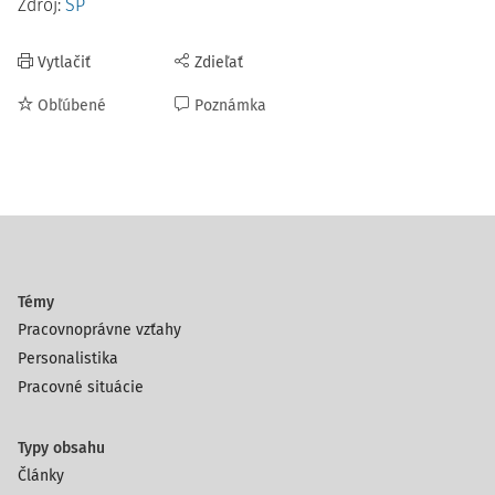
Zdroj:
SP
Vytlačiť
Zdieľať
Obľúbené
Poznámka
Témy
Pracovnoprávne vzťahy
Personalistika
Pracovné situácie
Typy obsahu
Články