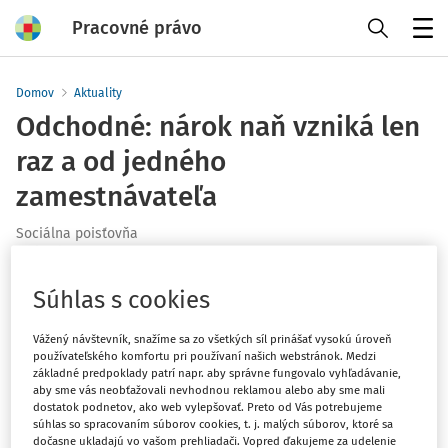
Pracovné právo
Menu
Domov
Aktuality
Odchodné: nárok naň vzniká len
raz a od jedného
zamestnávateľa
Sociálna poisťovňa
Vydané
:
3. 8. 2020
1 minúta čítania
Súhlas s cookies
Pri odchode do dôchodku vzniká podľa Zákonníka práce
zamestnancovi nárok na tzv. odchodné. Každý ho môže
Vážený návštevník, snažíme sa zo všetkých síl prinášať vysokú úroveň
používateľského komfortu pri používaní našich webstránok. Medzi
získať len raz v živote a iba od jedného zamestnávateľa.
základné predpoklady patrí napr. aby správne fungovalo vyhľadávanie,
Ak odchodné už niekto dostane napríklad po získaní
aby sme vás neobťažovali nevhodnou reklamou alebo aby sme mali
predčasnej penzie, po dovŕšení riadneho dôchodkového
dostatok podnetov, ako web vylepšovať. Preto od Vás potrebujeme
súhlas so spracovaním súborov cookies, t. j. malých súborov, ktoré sa
veku už naň nemá nárok. Alebo ak má zamestnanec
dočasne ukladajú vo vašom prehliadači. Vopred ďakujeme za udelenie