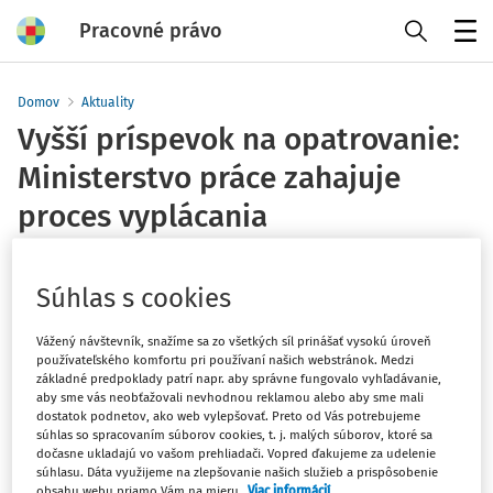
Pracovné právo
Menu
Domov
Aktuality
Vyšší príspevok na opatrovanie:
Ministerstvo práce zahajuje
proces vyplácania
Ministerstvo práce, sociálnych vecí a rodiny SR
Vydané
:
18. 8. 2025
Súhlas s cookies
1 minúta čítania
Od 1. júla 2025 došlo k zvýšeniu príspevkov na opatrovanie
Vážený návštevník, snažíme sa zo všetkých síl prinášať vysokú úroveň
používateľského komfortu pri používaní našich webstránok. Medzi
a osobnú asistenciu, ktoré oznámila Ministerstvo práce a
základné predpoklady patrí napr. aby správne fungovalo vyhľadávanie,
Ministerstvo práce, sociálnych vecí a rodiny SR.
aby sme vás neobťažovali nevhodnou reklamou alebo aby sme mali
dostatok podnetov, ako web vylepšovať. Preto od Vás potrebujeme
súhlas so spracovaním súborov cookies, t. j. malých súborov, ktoré sa
Príspevok na opatrovanie jednej osoby s ŤZP stúpol na
dočasne ukladajú vo vašom prehliadači. Vopred ďakujeme za udelenie
663,50 eur mesačne, zatiaľ čo hodinová sadzba osobnej
súhlasu. Dáta využijeme na zlepšovanie našich služieb a prispôsobenie
asistencie sa zvýšila na 6,22 eur. Dodatočný príplatok vo
obsahu webu priamo Vám na mieru.
Viac informácií