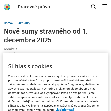
Pracovné právo
Menu
Domov
Aktuality
Nové sumy stravného od 1.
decembra 2025
redakcia
Vydané
:
29. 10. 2025
1 minúta čítania
Súhlas s cookies
Od 1. decembra 2025 sa
Oznámením Ministerstva práce,
sociálnych vecí a rodiny
Slovenskej republiky č.
Vážený návštevník, snažíme sa zo všetkých síl prinášať vysokú úroveň
280/2025 Z. z. zvýšia sumy stravného pri tuzemských
používateľského komfortu pri používaní našich webstránok. Medzi
základné predpoklady patrí napr. aby správne fungovalo vyhľadávanie,
pracovných cestách nasledujúco:
aby sme vás neobťažovali nevhodnou reklamou alebo aby sme mali
dostatok podnetov, ako web vylepšovať. Preto od Vás potrebujeme
9,30 eura pre časové pásmo 5 až 12 hodín,
súhlas so spracovaním súborov cookies, t. j. malých súborov, ktoré sa
dočasne ukladajú vo vašom prehliadači. Vopred ďakujeme za udelenie
13,80 eura pre časové pásmo nad 12 hodín až 18 hodín,
súhlasu. Dáta využijeme na zlepšovanie našich služieb a prispôsobenie
20,60 eura pre časové pásmo nad 18 hodín.
obsahu webu priamo Vám na mieru.
Viac informácií