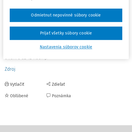
Zmenou súm stravného sa od 1. decembra 2025 mení aj
minimálna hodnota stravovacej poukážky, a to na
sumu
Odmietnut nepovinné súbory cookie
6,98 eura
(75 % stravného poskytovaného pri pracovnej
ceste v trvaní 5 až 12 hodín). Príspevok zamestnávateľa
Prijať všetky súbory cookie
bude najmenej vo výške 3,84 eura (55 % minimálnej
hodnoty stravovacej poukážky), najviac vo výške 5,12 eura
Nastavenia súborov cookie
(55 % stravného poskytovaného pri pracovnej ceste v
trvaní 5 až 12 hodín).
Zdroj
Vytlačiť
Zdieľať
Obľúbené
Poznámka