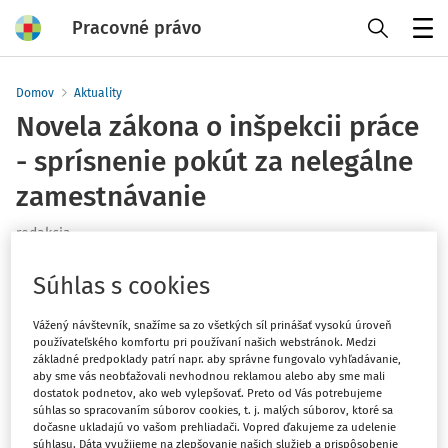
Pracovné právo
Menu
Domov
Aktuality
Novela zákona o inšpekcii práce
- sprísnenie pokút za nelegálne
zamestnávanie
redakcia
Vydané
:
8. 12. 2025
1 minúta čítania
Súhlas s cookies
Od 1. januára 2026 vstupuje do platnosti novela zákona o
Vážený návštevník, snažíme sa zo všetkých síl prinášať vysokú úroveň
inšpekcii práce č. 125/2006 Z. z., ktorá prináša zmeny v
používateľského komfortu pri používaní našich webstránok. Medzi
oblasti správneho trestania za porušenie zákazu
základné predpoklady patrí napr. aby správne fungovalo vyhľadávanie,
aby sme vás neobťažovali nevhodnou reklamou alebo aby sme mali
nelegálneho zamestnávania.
dostatok podnetov, ako web vylepšovať. Preto od Vás potrebujeme
súhlas so spracovaním súborov cookies, t. j. malých súborov, ktoré sa
Nová právna úprava zvyšuje minimálnu pokutu za
dočasne ukladajú vo vašom prehliadači. Vopred ďakujeme za udelenie
súhlasu. Dáta využijeme na zlepšovanie našich služieb a prispôsobenie
nelegálne zamestnávanie na 4 000 eur, pričom pre prípad