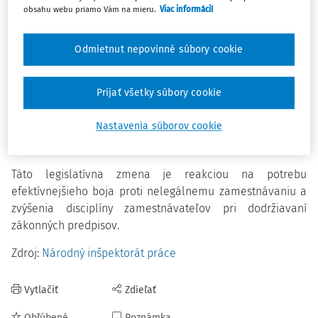
obsahu webu priamo Vám na mieru.
Viac informácií
nelegálneho zamestnávania dvoch a viac fyzických osôb
súčasne sa suma zvyšuje na minimálne 8 000 eur.
Odmietnut nepovinné súbory cookie
Maximálna výška pokuty zostáva na úrovni 200 000 eur.
Novela tiež zavádza pravidlo, podľa ktorého môže byť
Prijať všetky súbory cookie
pokuta považovaná za uhradenú v plnej výške, ak do 15
dní od právoplatnosti rozhodnutia bude na účet uvedený v
Nastavenia súborov cookie
rozhodnutí pripísaná suma vo výške dvoch tretín z
uloženej pokuty.
Táto legislatívna zmena je reakciou na potrebu
efektívnejšieho boja proti nelegálnemu zamestnávaniu a
zvýšenia disciplíny zamestnávateľov pri dodržiavaní
zákonných predpisov.
Zdroj:
Národný inšpektorát práce
Vytlačiť
Zdieľať
Obľúbené
Poznámka