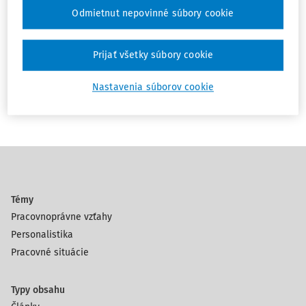
transparentného a vyváženého modelu obslužného.
Odmietnut nepovinné súbory cookie
Vytlačiť
Zdieľať
Prijať všetky súbory cookie
Obľúbené
Poznámka
Nastavenia súborov cookie
Témy
Pracovnoprávne vzťahy
Personalistika
Pracovné situácie
Typy obsahu