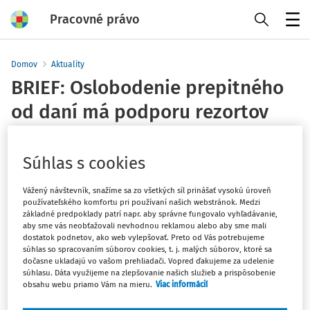
Pracovné právo
Menu
Domov
Aktuality
BRIEF: Oslobodenie prepitného
od daní má podporu rezortov
práce aj dopravy
Súhlas s cookies
MPSVaR
Vydané
:
12. 8. 2020
1 minúta čítania
Vážený návštevník, snažíme sa zo všetkých síl prinášať vysokú úroveň
používateľského komfortu pri používaní našich webstránok. Medzi
základné predpoklady patrí napr. aby správne fungovalo vyhľadávanie,
Bratislava 13. augusta (TASR) – Oslobodenie prepitného od
aby sme vás neobťažovali nevhodnou reklamou alebo aby sme mali
daní a poplatkov má podporu ministerstiev práce aj
dostatok podnetov, ako web vylepšovať. Preto od Vás potrebujeme
dopravy. Uviedol to vo štvrtok na brífingu v Národnej rade
súhlas so spracovaním súborov cookies, t. j. malých súborov, ktoré sa
dočasne ukladajú vo vašom prehliadači. Vopred ďakujeme za udelenie
(NR) SR poslanec hnutia Sme rodina Martin Borguľa. Spolu
súhlasu. Dáta využijeme na zlepšovanie našich služieb a prispôsobenie
s poslancom Ľubošom Krajčírom (Sme rodina) plánuje
obsahu webu priamo Vám na mieru.
Viac informácií
predložiť návrh zákona, ktorý má za cieľ zavedenie