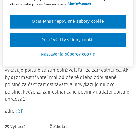
akcie.
obsahu webu priamo Vám na mieru.
Viac informácií
Sociálna poisťovňa upozorňuje, že na povinnosti vykazovať
Odmietnut nepovinné súbory cookie
poistné sa nič nezmenilo ani v čase koronakrízy.
Zamestnávatelia sú povinní vykazovať poistné aj za
Prijať všetky súbory cookie
mesiac, v ktorom ho majú odložené alebo odpustené.
Poistné sa naďalej vykazuje v zákonom stanovených
Nastavenia súborov cookie
termínoch, v rovnakej štruktúre a forme. Zachovaný
zostáva aj spôsob vykazovania, čiže zamestnávateľ
vykazuje poistné za zamestnávateľa i za zamestnanca. Ak
by aj zamestnávateľ mal odložené alebo odpustené
poistné za časť zamestnávateľa, nevykazuje nulové
poistné, keďže za zamestnanca je povinný naďalej poistné
uhrádzať.
Zdroj:
SP
Vytlačiť
Zdieľať