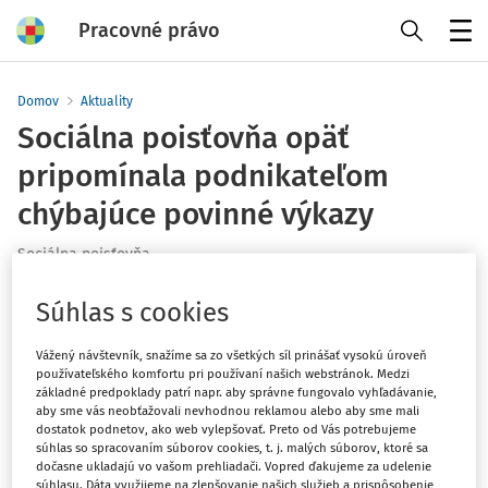
Pracovné právo
Menu
Domov
Aktuality
Sociálna poisťovňa opäť
pripomínala podnikateľom
chýbajúce povinné výkazy
Sociálna poisťovňa
Vydané
:
19. 8. 2020
1 minúta čítania
Súhlas s cookies
Sociálna poisťovňa odoslala v auguste 10 368 SMS a e-
Vážený návštevník, snažíme sa zo všetkých síl prinášať vysokú úroveň
mailov, v ktorých upozornila 6 327 zamestnávateľov na
používateľského komfortu pri používaní našich webstránok. Medzi
neodovzdané povinné mesačné výkazy za zamestnancov.
základné predpoklady patrí napr. aby správne fungovalo vyhľadávanie,
aby sme vás neobťažovali nevhodnou reklamou alebo aby sme mali
Išlo o výkazy za jún 2020. Na základe upozornenia 1000
dostatok podnetov, ako web vylepšovať. Preto od Vás potrebujeme
zamestnávateľov dodatočne zaslalo mesačný výkaz
súhlas so spracovaním súborov cookies, t. j. malých súborov, ktoré sa
dočasne ukladajú vo vašom prehliadači. Vopred ďakujeme za udelenie
poistného, čo je takmer 16 % úspešnosť informačnej
súhlasu. Dáta využijeme na zlepšovanie našich služieb a prispôsobenie