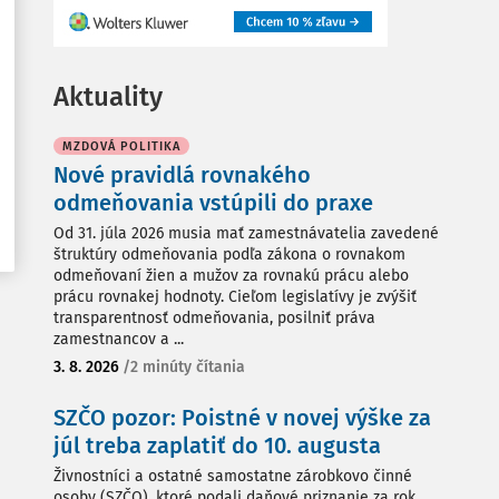
Aktuality
MZDOVÁ POLITIKA
Nové pravidlá rovnakého
odmeňovania vstúpili do praxe
Od 31. júla 2026 musia mať zamestnávatelia zavedené
štruktúry odmeňovania podľa zákona o rovnakom
odmeňovaní žien a mužov za rovnakú prácu alebo
prácu rovnakej hodnoty. Cieľom legislatívy je zvýšiť
transparentnosť odmeňovania, posilniť práva
zamestnancov a ...
3. 8. 2026
/
2 minúty čítania
SZČO pozor: Poistné v novej výške za
júl treba zaplatiť do 10. augusta
Živnostníci a ostatné samostatne zárobkovo činné
osoby (SZČO), ktoré podali daňové priznanie za rok