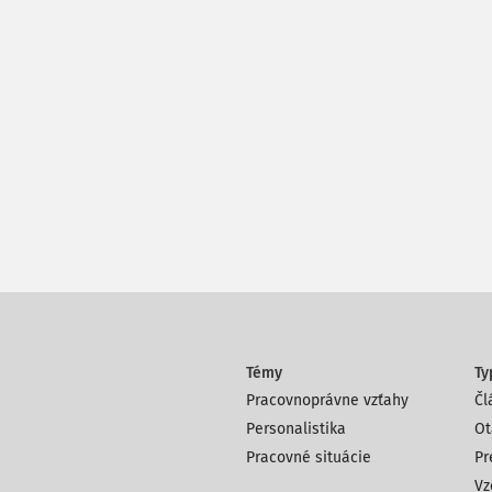
Témy
Ty
Pracovnoprávne vzťahy
Čl
Personalistika
Ot
Pracovné situácie
Pr
Vz