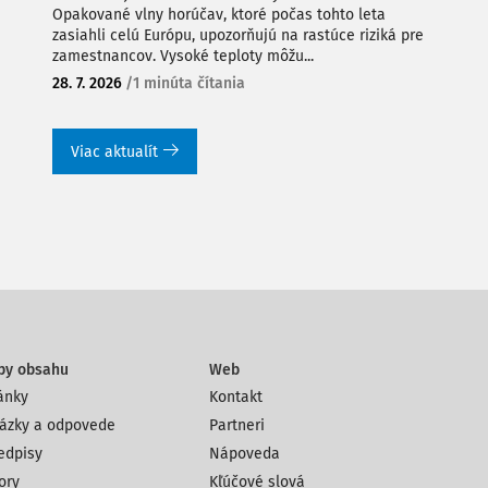
Opakované vlny horúčav, ktoré počas tohto leta
zasiahli celú Európu, upozorňujú na rastúce riziká pre
zamestnancov. Vysoké teploty môžu...
28. 7. 2026
/
1 minúta čítania
Viac aktualít
py obsahu
Web
ánky
Kontakt
ázky a odpovede
Partneri
edpisy
Nápoveda
ory
Kľúčové slová