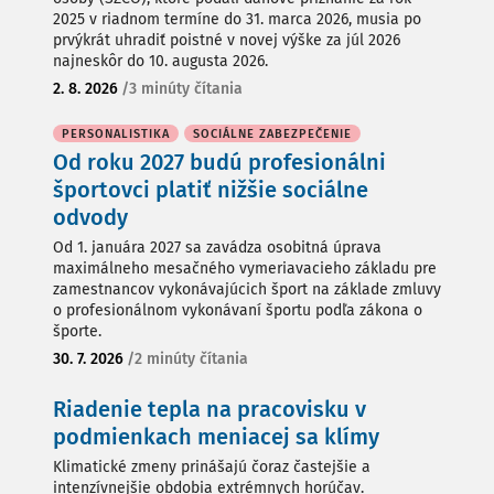
2025 v riadnom termíne do 31. marca 2026, musia po
prvýkrát uhradiť poistné v novej výške za júl 2026
najneskôr do 10. augusta 2026.
2. 8. 2026
/
3 minúty čítania
PERSONALISTIKA
SOCIÁLNE ZABEZPEČENIE
Od roku 2027 budú profesionálni
športovci platiť nižšie sociálne
odvody
Od 1. januára 2027 sa zavádza osobitná úprava
maximálneho mesačného vymeriavacieho základu pre
zamestnancov vykonávajúcich šport na základe zmluvy
o profesionálnom vykonávaní športu podľa zákona o
športe.
30. 7. 2026
/
2 minúty čítania
Riadenie tepla na pracovisku v
podmienkach meniacej sa klímy
Klimatické zmeny prinášajú čoraz častejšie a
intenzívnejšie obdobia extrémnych horúčav.