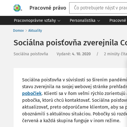
Pracovné právo
Pracovnoprávne vzťahy
Personalistika
Pracovné 
Domov
Aktuality
Sociálna poisťovňa zverejnila 
Sociálna poisťovňa
Vydané
:
4. 10. 2020
/
2 minúty čít
Sociálna poisťovňa v súvislosti so šírením pandé
stavu zverejnila na svojej webovej stránke prehľa
pobočiek
. Klienti sa v ňom veľmi rýchlo zorientuj
pobočka, ktorú chcú kontaktovať. Sociálna poisťo
aktualizovať, preto odporúčame klientom, aby sa
oboznámili s aktuálnou situáciou. Pobočky sú rozd
červená a každá skupina funguje v inom režime.