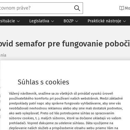
Mo
situácie
Legislatíva
BOZP
Praktické nástroje
Covid semafor pre fungovanie poboč
ania
Súhlas s cookies
mie koronavírusu a zavedením núdzového
Vytlačiť
dný
Covid semafor pre fungovanie
Vážený návštevník, snažíme sa zo všetkých síl prinášať vysokú úroveň
ú a dozvedia sa, v akom režime funguje
používateľského komfortu pri používaní našich webstránok. Medzi základné
Obľúbené
vňa bude Covid semafor pravidelne
predpoklady patrí napr. aby správne fungovalo vyhľadávanie, aby sme vás
neobťažovali nevhodnou reklamou alebo aby sme mali dostatok podnetov,
 pred plánovanou návštevou pobočky
ako web vylepšovať. Preto od Vás potrebujeme súhlas so spracovaním
elené do skupín zelená, oranžová a
Zdieľať
súborov cookies, t. j. malých súborov, ktoré sa dočasne ukladajú vo vašom
prehliadači. Vopred ďakujeme za udelenie súhlasu. Dáta využijeme na
zlepšovanie našich služieb a prispôsobenie obsahu webu priamo Vám na