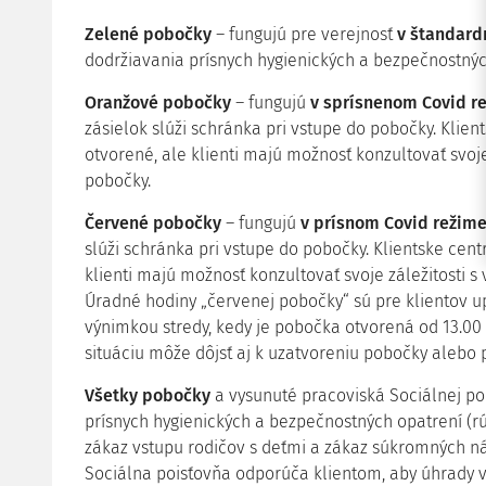
Zelené pobočky
– fungujú pre verejnosť
v štandar
dodržiavania prísnych hygienických a bezpečnostnýc
Oranžové pobočky
– fungujú
v sprísnenom Covid r
zásielok slúži schránka pri vstupe do pobočky. Klien
otvorené, ale klienti majú možnosť konzultovať svo
pobočky.
Červené pobočky
– fungujú
v prísnom Covid režim
slúži schránka pri vstupe do pobočky. Klientske cent
klienti majú možnosť konzultovať svoje záležitosti
Úradné hodiny „červenej pobočky“ sú pre klientov u
výnimkou stredy, kedy je pobočka otvorená od 13.00
situáciu môže dôjsť aj k uzatvoreniu pobočky alebo 
Všetky pobočky
a vysunuté pracoviská Sociálnej po
prísnych hygienických a bezpečnostných opatrení (rú
zákaz vstupu rodičov s deťmi a zákaz súkromných ná
Sociálna poisťovňa odporúča klientom, aby úhrady