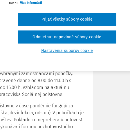
mieru.
Viac informácií
Poznámka
dnom režime
otváracích hodín za
h opatrení.
Prijať všetky súbory cookie
ežime
. Na preberanie dokumentov a
tske centrum nie je pre verejnosť
Odmietnut nepovinné súbory cookie
je záležitosti s vybranými zamestnancami
Nastavenia súborov cookie
e
. Na preberanie dokumentov a zásielok
rum nie je pre verejnosť otvorené, ale
 s vybranými zamestnancami pobočky.
pravené denne od 8.00 do 11.00 h s
 do 16.00 h. Vzhľadom na aktuálnu
pracoviska Sociálnej poisťovne.
isťovne v čase pandémie fungujú za
ška, dezinfekcia, odstup). V pobočkách je
vštev. Pokladnice nepreberajú hotovosť.
 vykonávali formou bezhotovostného