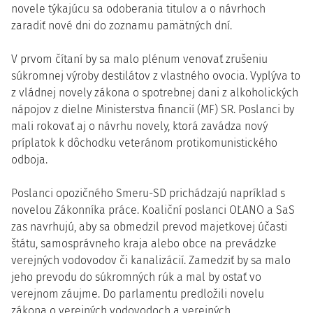
novele týkajúcu sa odoberania titulov a o návrhoch
zaradiť nové dni do zoznamu pamätných dní.
V prvom čítaní by sa malo plénum venovať zrušeniu
súkromnej výroby destilátov z vlastného ovocia. Vyplýva to
z vládnej novely zákona o spotrebnej dani z alkoholických
nápojov z dielne Ministerstva financií (MF) SR. Poslanci by
mali rokovať aj o návrhu novely, ktorá zavádza nový
príplatok k dôchodku veteránom protikomunistického
odboja.
Poslanci opozičného Smeru-SD prichádzajú napríklad s
novelou Zákonníka práce. Koaliční poslanci OĽANO a SaS
zas navrhujú, aby sa obmedzil prevod majetkovej účasti
štátu, samosprávneho kraja alebo obce na prevádzke
verejných vodovodov či kanalizácií. Zamedziť by sa malo
jeho prevodu do súkromných rúk a mal by ostať vo
verejnom záujme. Do parlamentu predložili novelu
zákona o verejných vodovodoch a verejných