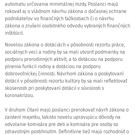
automatu určovania minimálnej mzdy. Poslanci majú
rokovať aj o vládnom návrhu zákona o dočasnej ochrane
podnikateľov vo finančných ťažkostiach či o návrhu
zákona o zrušení osobitného odvodu vybraných finančných
inštitúcií.
Novelou zákona o dotáciách v pôsobnosti rezortu práce,
sociálnych vecí a rodiny by sa mali utvoriť podmienky na
podporu prorodinných aktivít, a to dotáciou na podporu
plnenia funkcií rodiny a dotáciou na podporu
dobrovoľníckej činnosti. Návrhom zákona o poskytovaní
dotácií v pôsobnosti rezortu kultúry by sa mali reflektovať
skúsenosti pri poskytovaní dotácií v súvislosti s
koronakrízou.
V druhom čítaní majú poslanci prerokovať návrh zákona o
zaistení majetku, takisto novelu upravujúcu dôvody na
odvolanie komisára pre deti a komisára pre osoby so
zdravotným postihnutím. Definitívne tiež majú rozhodnúť o