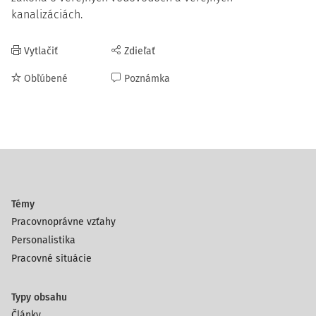
kanalizáciách.
Vytlačiť
Zdieľať
Obľúbené
Poznámka
Témy
Pracovnoprávne vzťahy
Personalistika
Pracovné situácie
Typy obsahu
Články