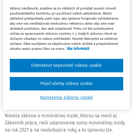
Vystúpiť má i ombudsmanka Mária Patakyová s
Vážený návštevník, snažíme sa zo všetkých síl prinášať vysokú úroveň
mimoriadnou správou o situácii v riešení
používateľského komfortu pri používaní našich webstránok. Medzi
environmentálnych záťaží. Voliť by sa mal aj
základné predpoklady patrí napr. aby správne fungovalo vyhľadávanie,
podpredseda parlamentu namiesto Petra Pellegriniho
aby sme vás neobťažovali nevhodnou reklamou alebo aby sme mali
dostatok podnetov, ako web vylepšovať. Preto od Vás potrebujeme
(nezaradený). Smer-SD už na tento post navrhol Juraja
súhlas so spracovaním súborov cookies, t. j. malých súborov, ktoré sa
Blanára.
dočasne ukladajú vo vašom prehliadači. Vopred ďakujeme za udelenie
súhlasu. Dáta využijeme na zlepšovanie našich služieb a prispôsobenie
obsahu webu priamo Vám na mieru.
Viac informácií
Reforma súdnictva hovorí o zmene zloženia Ústavného
súdu SR i Súdnej rady SR. Súčasťou je i návrh na zriadenie
Odmietnut nepovinné súbory cookie
Najvyššieho správneho súdu či previerky majetkových
pomerov všetkých sudcov. Rezort spravodlivosti navrhuje
tiež ukotvenie vekového cenzu sudcov. Po novom by z
Prijať všetky súbory cookie
funkcie odchádzali sudcovia všeobecných súdov vo veku
65 rokov, respektíve 68 rokov. Súčasťou návrhu je aj
Nastavenia súborov cookie
zrušenie rozhodovacej imunity sudcov všeobecných súdov.
Novela zákona o minimálnej mzde, ktorou sa mení aj
Zákonník práce, rieši ustanovenie sumy minimálnej mzdy
na rok 2021 a na nasledujúce roky, a to úpravou tzv.