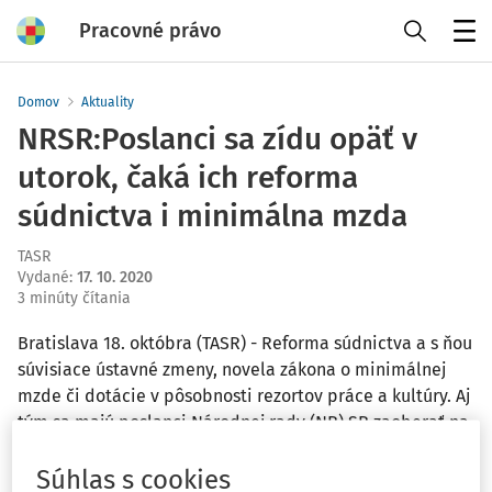
Pracovné právo
Menu
Domov
Aktuality
NRSR:Poslanci sa zídu opäť v
utorok, čaká ich reforma
súdnictva i minimálna mzda
TASR
Vydané
:
17. 10. 2020
3 minúty čítania
Bratislava 18. októbra (TASR) - Reforma súdnictva a s ňou
súvisiace ústavné zmeny, novela zákona o minimálnej
mzde či dotácie v pôsobnosti rezortov práce a kultúry. Aj
tým sa majú poslanci Národnej rady (NR) SR zaoberať na
16. schôdzi parlamentu, ktorá sa začne v utorok (20. 10.) o
13.00 h. V návrhu programu schôdze je takmer 80 bodov.
Súhlas s cookies