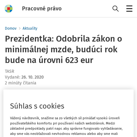
Pracovné právo
Menu
Domov
Aktuality
Prezidentka: Odobrila zákon o
minimálnej mzde, budúci rok
bude na úrovni 623 eur
TASR
Vydané
:
26. 10. 2020
2 minúty čítania
Bratislava 27. októbra (TASR) - Prezidentka SR Zuzana
Čaputová podpísala v pondelok zákon o minimálnej
Súhlas s cookies
mzde. Informoval o tom v utorok jej hovorca Martin
Strižinec. Budúcoročná minimálna mzda tak bude na
Vážený návštevník, snažíme sa zo všetkých síl prinášať vysokú úroveň
používateľského komfortu pri používaní našich webstránok. Medzi
úrovni 623 eur. Ešte predtým prezidentka rokovala so
základné predpoklady patrí napr. aby správne fungovalo vyhľadávanie,
zástupcami Konfederácie odborových zväzov (KOZ) SR,
aby sme vás neobťažovali nevhodnou reklamou alebo aby sme mali