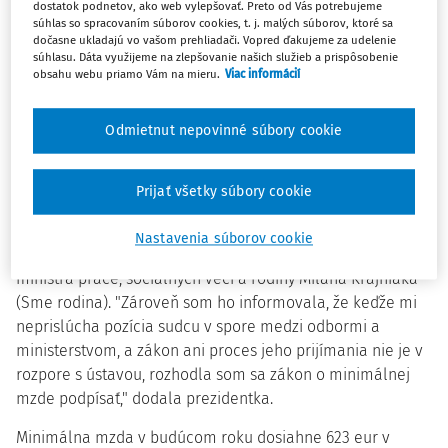
aby si vypočula ich výhrady k novele zákona. Prezidentka
dostatok podnetov, ako web vylepšovať. Preto od Vás potrebujeme
súhlas so spracovaním súborov cookies, t. j. malých súborov, ktoré sa
vníma nespokojnosť odborov s procesom prerokovania
dočasne ukladajú vo vašom prehliadači. Vopred ďakujeme za udelenie
výšky minimálnej mzdy v tripartite.
súhlasu. Dáta využijeme na zlepšovanie našich služieb a prispôsobenie
obsahu webu priamo Vám na mieru.
Viac informácií
"Nemám radosť z toho, že sociálny dialóg neprebehol
Odmietnut nepovinné súbory cookie
konsenzuálnym spôsobom. Taktiež považujem za
nesprávne, že medzirezortným pripomienkovým konaním
prechádzal v tomto prípade iný návrh, ako sa nakoniec
Prijať všetky súbory cookie
vláda rozhodla predložiť do parlamentu," vyjadrila sa
prezidentka s tým, že na potrebu sociálneho dialógu a
Nastavenia súborov cookie
správnosť legislatívneho procesu telefonicky upozornila aj
ministra práce, sociálnych vecí a rodiny Milana Krajniaka
(Sme rodina). "Zároveň som ho informovala, že keďže mi
neprislúcha pozícia sudcu v spore medzi odbormi a
ministerstvom, a zákon ani proces jeho prijímania nie je v
rozpore s ústavou, rozhodla som sa zákon o minimálnej
mzde podpísať," dodala prezidentka.
Minimálna mzda v budúcom roku dosiahne 623 eur v