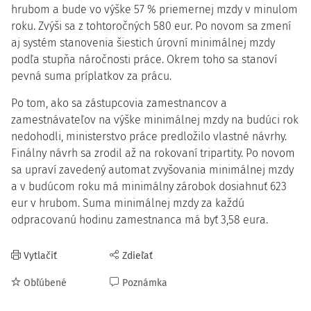
hrubom a bude vo výške 57 % priemernej mzdy v minulom
roku. Zvýši sa z tohtoročných 580 eur. Po novom sa zmení
aj systém stanovenia šiestich úrovní minimálnej mzdy
podľa stupňa náročnosti práce. Okrem toho sa stanoví
pevná suma príplatkov za prácu.
Po tom, ako sa zástupcovia zamestnancov a
zamestnávateľov na výške minimálnej mzdy na budúci rok
nedohodli, ministerstvo práce predložilo vlastné návrhy.
Finálny návrh sa zrodil až na rokovaní tripartity. Po novom
sa upraví zavedený automat zvyšovania minimálnej mzdy
a v budúcom roku má minimálny zárobok dosiahnuť 623
eur v hrubom. Suma minimálnej mzdy za každú
odpracovanú hodinu zamestnanca má byť 3,58 eura.
Vytlačiť
Zdieľať
Obľúbené
Poznámka