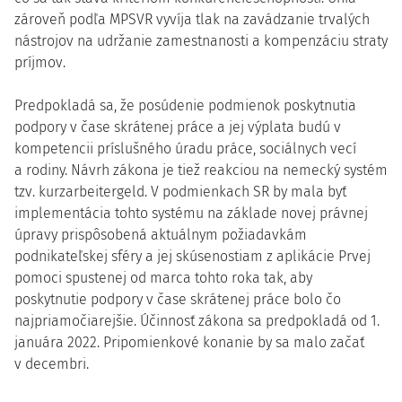
zároveň podľa MPSVR vyvíja tlak na zavádzanie trvalých
nástrojov na udržanie zamestnanosti a kompenzáciu straty
príjmov.
Predpokladá sa, že posúdenie podmienok poskytnutia
podpory v čase skrátenej práce a jej výplata budú v
kompetencii príslušného úradu práce, sociálnych vecí
a rodiny. Návrh zákona je tiež reakciou na nemecký systém
tzv. kurzarbeitergeld. V podmienkach SR by mala byť
implementácia tohto systému na základe novej právnej
úpravy prispôsobená aktuálnym požiadavkám
podnikateľskej sféry a jej skúsenostiam z aplikácie Prvej
pomoci spustenej od marca tohto roka tak, aby
poskytnutie podpory v čase skrátenej práce bolo čo
najpriamočiarejšie. Účinnosť zákona sa predpokladá od 1.
januára 2022. Pripomienkové konanie by sa malo začať
v decembri.