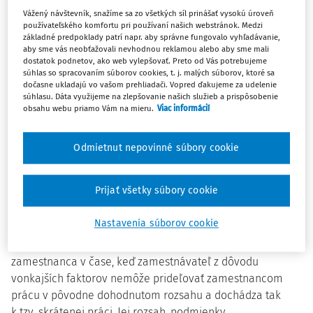
neočakávaných situáciách, keď na základe vonkajších
Vážený návštevník, snažíme sa zo všetkých síl prinášať vysokú úroveň
faktorov dochádza k významne negatívnym vplyvom na
používateľského komfortu pri používaní našich webstránok. Medzi
základné predpoklady patrí napr. aby správne fungovalo vyhľadávanie,
pracovné miesta. Na účely skrátenej práce by sa mal
aby sme vás neobťažovali nevhodnou reklamou alebo aby sme mali
zaviesť nový poistný fond Sociálnej poisťovne.
dostatok podnetov, ako web vylepšovať. Preto od Vás potrebujeme
Predbežná informácia k návrhu zákona bola zverejnená
súhlas so spracovaním súborov cookies, t. j. malých súborov, ktoré sa
dočasne ukladajú vo vašom prehliadači. Vopred ďakujeme za udelenie
na legislatívno-právnom portáli Slov-lex.
súhlasu. Dáta využijeme na zlepšovanie našich služieb a prispôsobenie
obsahu webu priamo Vám na mieru.
Viac informácií
Príprava právnej normy súvisí s koncepciou zavedenia
režimu skrátenej pracovnej práce 'kurzarbeit' do
Odmietnut nepovinné súbory cookie
slovenského právneho poriadku. Podľa rezortu práce
vznikla dôvodná potreba ukotviť v slovenskom právnom
Prijať všetky súbory cookie
poriadku stály, stabilný a samostatným zákonom
ustanovený nástroj pasívnej politiky trhu práce umožňujúci
Nastavenia súborov cookie
právne nárokovú podporu, ktorá bude účelovo
jednoznačne určená na vyplácanie náhrady mzdy
zamestnanca v čase, keď zamestnávateľ z dôvodu
vonkajších faktorov nemôže prideľovať zamestnancom
prácu v pôvodne dohodnutom rozsahu a dochádza tak
k tzv. skrátenej práci. Jej rozsah, podmienky