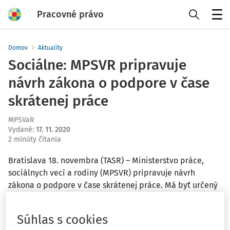
Pracovné právo
Menu
Domov
Aktuality
Sociálne: MPSVR pripravuje
návrh zákona o podpore v čase
skrátenej práce
MPSVaR
Vydané
:
17. 11. 2020
2 minúty čítania
Bratislava 18. novembra (TASR) – Ministerstvo práce,
sociálnych vecí a rodiny (MPSVR) pripravuje návrh
zákona o podpore v čase skrátenej práce. Má byť určený
na transparentné, systémové a nárokové poskytnutie
pomoci zamestnancom, zamestnávateľom a samostatne
Súhlas s cookies
zárobkovo činným osobám (SZČO) v mimoriadnych,