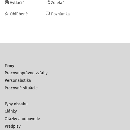
Vytlačiť
Zdieľať
Obľúbené
Poznámka
Témy
Pracovnoprávne vzťahy
Personalistika
Pracovné situácie
Typy obsahu
Články
Otázky a odpovede
Predpisy