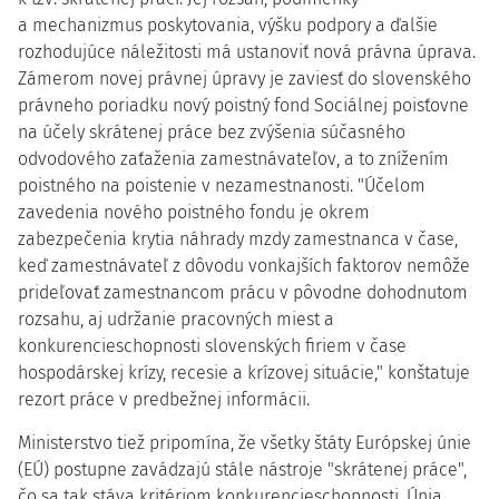
a mechanizmus poskytovania, výšku podpory a ďalšie
rozhodujúce náležitosti má ustanoviť nová právna úprava.
Zámerom novej právnej úpravy je zaviesť do slovenského
právneho poriadku nový poistný fond Sociálnej poisťovne
na účely skrátenej práce bez zvýšenia súčasného
odvodového zaťaženia zamestnávateľov, a to znížením
poistného na poistenie v nezamestnanosti. "Účelom
zavedenia nového poistného fondu je okrem
zabezpečenia krytia náhrady mzdy zamestnanca v čase,
keď zamestnávateľ z dôvodu vonkajších faktorov nemôže
prideľovať zamestnancom prácu v pôvodne dohodnutom
rozsahu, aj udržanie pracovných miest a
konkurencieschopnosti slovenských firiem v čase
hospodárskej krízy, recesie a krízovej situácie," konštatuje
rezort práce v predbežnej informácii.
Ministerstvo tiež pripomína, že všetky štáty Európskej únie
(EÚ) postupne zavádzajú stále nástroje "skrátenej práce",
čo sa tak stáva kritériom konkurencieschopnosti. Únia