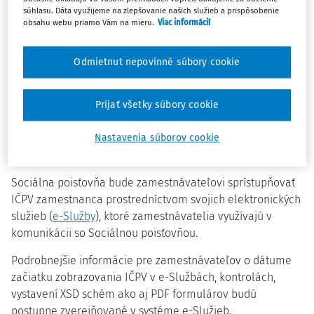
súhlasu. Dáta využijeme na zlepšovanie našich služieb a prispôsobenie
obsahu webu priamo Vám na mieru.
Viac informácií
IČPV je jedinečný identifikátor právneho vzťahu,
pridelený pri prihlásení zamestnanca na konkrétny
poistný (právny) vzťah – rolu. Zamestnávateľ tak bude
Odmietnut nepovinné súbory cookie
povinný uvádzať pridelené IČPV napr. pri
podávaní
Registračného listu fyzickej osoby
(RLFO) ako aj
Prijať všetky súbory cookie
pri vykazovaní vymeriavacieho základu na
tlačivách:
Mesačný výkaz poistného a príspevkov
a
Výkaz
Nastavenia súborov cookie
poistného a príspevkov
.
Sociálna poisťovňa bude zamestnávateľovi sprístupňovať
IČPV zamestnanca prostredníctvom svojich elektronických
služieb (
e-Služby
), ktoré zamestnávatelia využívajú v
komunikácii so Sociálnou poisťovňou.
Podrobnejšie informácie pre zamestnávateľov o dátume
začiatku zobrazovania IČPV v e-Službách, kontrolách,
vystavení XSD schém ako aj PDF formulárov budú
postupne zverejňované v systéme e-Služieb.