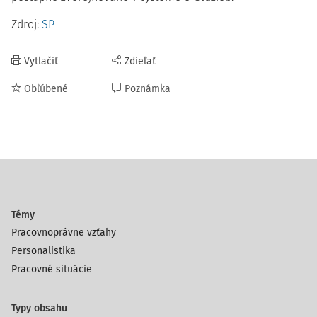
Zdroj:
SP
Vytlačiť
Zdieľať
Obľúbené
Poznámka
Témy
Pracovnoprávne vzťahy
Personalistika
Pracovné situácie
Typy obsahu