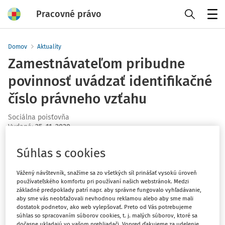
Pracovné právo
Menu
Domov
Aktuality
Zamestnávateľom pribudne
povinnosť uvádzať identifikačné
číslo právneho vzťahu
Sociálna poisťovňa
Vydané
:
25. 11. 2020
1 minúta čítania
Súhlas s cookies
Zamestnávatelia budú mať od nového roku povinnosť pri
komunikácii so Sociálnou poisťovňou uvádzať
Vážený návštevník, snažíme sa zo všetkých síl prinášať vysokú úroveň
identifikačné číslo právneho vzťahu (IČPV), a to od
používateľského komfortu pri používaní našich webstránok. Medzi
základné predpoklady patrí napr. aby správne fungovalo vyhľadávanie,
sprístupnenia tohto IČPV Sociálnou poisťovňou. Vyplýva
aby sme vás neobťažovali nevhodnou reklamou alebo aby sme mali
to z novely zákona o sociálnom poistení, ktorá v tejto
dostatok podnetov, ako web vylepšovať. Preto od Vás potrebujeme
súhlas so spracovaním súborov cookies, t. j. malých súborov, ktoré sa
oblasti nadobudne účinnosť od 1. januára 2021.
dočasne ukladajú vo vašom prehliadači. Vopred ďakujeme za udelenie