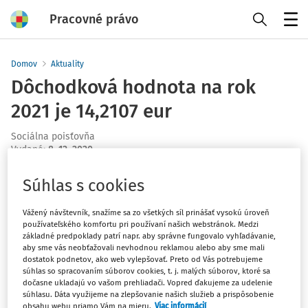
Pracovné právo
Menu
Domov
Aktuality
Dôchodková hodnota na rok
2021 je 14,2107 eur
Sociálna poisťovňa
Vydané
:
8. 12. 2020
1 minúta čítania
Súhlas s cookies
Sociálna poisťovňa stanovila dôchodkovú hodnotu
platnú od 1. januára 2021 do 31. decembra 2021, ktorá je
Vážený návštevník, snažíme sa zo všetkých síl prinášať vysokú úroveň
14,2107 eur.
používateľského komfortu pri používaní našich webstránok. Medzi
základné predpoklady patrí napr. aby správne fungovalo vyhľadávanie,
aby sme vás neobťažovali nevhodnou reklamou alebo aby sme mali
Dôchodková hodnota je jednou zo základných veličín na
dostatok podnetov, ako web vylepšovať. Preto od Vás potrebujeme
súhlas so spracovaním súborov cookies, t. j. malých súborov, ktoré sa
výpočet dôchodkovej dávky v danom roku. Na výpočet
dočasne ukladajú vo vašom prehliadači. Vopred ďakujeme za udelenie
dôchodkovej dávky sa použije aktuálna dôchodková
súhlasu. Dáta využijeme na zlepšovanie našich služieb a prispôsobenie
obsahu webu priamo Vám na mieru.
Viac informácií