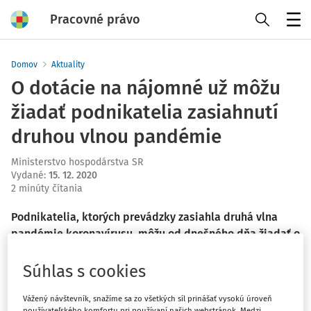
Pracovné právo
Menu
Domov
Aktuality
O dotácie na nájomné už môžu
žiadať podnikatelia zasiahnutí
druhou vlnou pandémie
Ministerstvo hospodárstva SR
Vydané
:
15. 12. 2020
2 minúty čítania
Podnikatelia, ktorých prevádzky zasiahla druhá vlna
pandémie koronavírusu, môžu od dnešného dňa žiadať o
dotácie na nájomné. Ministerstvo hospodárstva spustilo
výzvu na predkladanie žiadostí. Nárok na dotácie budú
Súhlas s cookies
mať po novom nielen podnikatelia, ktorí mali z dôvodu
štátom prijatých opatrení zatvorené, ale aj obmedzené
Vážený návštevník, snažíme sa zo všetkých síl prinášať vysokú úroveň
používateľského komfortu pri používaní našich webstránok. Medzi