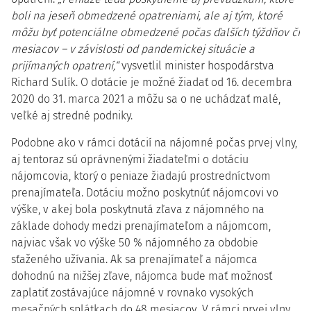
boli na jeseň obmedzené opatreniami, ale aj tým, ktoré
môžu byť potenciálne obmedzené počas ďalších týždňov či
mesiacov – v závislosti od pandemickej situácie a
prijímaných opatrení,“
vysvetlil minister hospodárstva
Richard Sulík. O dotácie je možné žiadať od 16. decembra
2020 do 31. marca 2021 a môžu sa o ne uchádzať malé,
veľké aj stredné podniky.
Podobne ako v rámci dotácií na nájomné počas prvej vlny,
aj tentoraz sú oprávnenými žiadateľmi o dotáciu
nájomcovia, ktorý o peniaze žiadajú prostredníctvom
prenajímateľa. Dotáciu možno poskytnúť nájomcovi vo
výške, v akej bola poskytnutá zľava z nájomného na
základe dohody medzi prenajímateľom a nájomcom,
najviac však vo výške 50 % nájomného za obdobie
sťaženého užívania. Ak sa prenajímateľ a nájomca
dohodnú na nižšej zľave, nájomca bude mať možnosť
zaplatiť zostávajúce nájomné v rovnako vysokých
mesačných splátkach do 48 mesiacov. V rámci prvej vlny