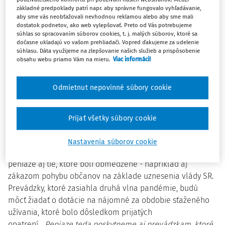
prevádzky. Žiadať budú môcť aj tí, ktorí síce mali
základné predpoklady patrí napr. aby správne fungovalo vyhľadávanie,
otvorené, no zákazníci sa do nich z dôvodu zákazu
aby sme vás neobťažovali nevhodnou reklamou alebo aby sme mali
dostatok podnetov, ako web vylepšovať. Preto od Vás potrebujeme
vychádzania nemohli dostať. Podnikatelia môžu o
súhlas so spracovaním súborov cookies, t. j. malých súborov, ktoré sa
dotácie žiadať do 31. marca 2021. Kompletné znenie
dočasne ukladajú vo vašom prehliadači. Vopred ďakujeme za udelenie
súhlasu. Dáta využijeme na zlepšovanie našich služieb a prispôsobenie
výzvy je k dispozícii na adrese
https://najmy.mhsr.sk/
.
obsahu webu priamo Vám na mieru.
Viac informácií
Rezort hospodárstva zároveň rozšíril okruh žiadateľov,
Odmietnut nepovinné súbory cookie
ktorí sa môžu o dotácie uchádzať. Kým v rámci prvej vlny
bol jednou z podmienok získania dotácie vznik nájomného
vzťahu pred 1. februárom 2020, po novom sa tento dátum
Prijať všetky súbory cookie
vzniku nájomnej zmluvy posúva na 1. augusta 2020. Kým v
prvej vlne mohli dotáciu získať prevádzky, ktoré boli
Nastavenia súborov cookie
rozhodnutiami štátu zatvorené, teraz budú môcť získať
peniaze aj tie, ktoré boli obmedzené - napríklad aj
zákazom pohybu občanov na základe uznesenia vlády SR.
Prevádzky, ktoré zasiahla druhá vlna pandémie, budú
môcť žiadať o dotácie na nájomné za obdobie sťaženého
užívania, ktoré bolo dôsledkom prijatých
opatrení.
„Peniaze teda poskytneme aj prevádzkam, ktoré