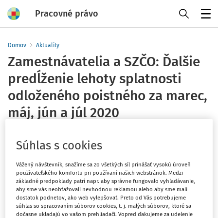
Pracovné právo
Menu
Domov
Aktuality
Zamestnávatelia a SZČO: Ďalšie
predĺženie lehoty splatnosti
odloženého poistného za marec,
máj, jún a júl 2020
Sociálna poisťovňa
Vydané
:
17. 12. 2020
Súhlas s cookies
1 minúta čítania
Vážený návštevník, snažíme sa zo všetkých síl prinášať vysokú úroveň
Podľa nariadenia vlády Slovenskej republiky, ktoré
používateľského komfortu pri používaní našich webstránok. Medzi
schválila 14. decembra 2020, sa opäť posúva splatnosť
základné predpoklady patrí napr. aby správne fungovalo vyhľadávanie,
aby sme vás neobťažovali nevhodnou reklamou alebo aby sme mali
poistného na sociálne poistenie za mesiac marec 2020,
dostatok podnetov, ako web vylepšovať. Preto od Vás potrebujeme
máj 2020, jún 2020 a júl 2020. Poistné na sociálne
súhlas so spracovaním súborov cookies, t. j. malých súborov, ktoré sa
dočasne ukladajú vo vašom prehliadači. Vopred ďakujeme za udelenie
poistenie za zamestnávateľa a za SZČO za tieto