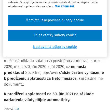
súhlasu. Dáta využijeme na zlepšovanie našich služieb a prispôsobenie
„pandemické mesiace“ je
splatné až do 30. júna 2021
.
obsahu webu priamo Vám na mieru.
Viac informácií
Pôvodne bola lehota splatnosti poistného na sociálne
Odmietnut nepovinné súbory cookie
poistenie za tieto mesiace do 31. decembra 2020.
Upozorňujeme, za nariadenie vlády nadobudne účinnosť
Prijať všetky súbory cookie
dňom zverejnenia v Zbierke zákonov.
Nastavenia súborov cookie
Odvádzatelia, ktorí predložili Sociálnej poisťovni čestné
vyhlásenie, preukazujúce splnenie podmienok pre
možnosť odkladu splatnosti poistného za mesiac marec
2020, máj 2020, jún 2020 a júl 2020, už
nemusia
predkladať
Sociálnej poisťovni
ďalšie čestné vyhlásenie
k predĺženiu splatnosti za tieto mesiace,
ani žiadne iné
dokumenty.
K predĺženiu splatnosti na 30. jún 2021 na základe
nariadenia vlády dôjde automaticky.
Zdroj:
SP