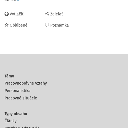
Vytlačiť
Zdieľať
Obľúbené
Poznámka
Témy
Pracovnoprávne vzťahy
Personalistika
Pracovné situácie
Typy obsahu
Články