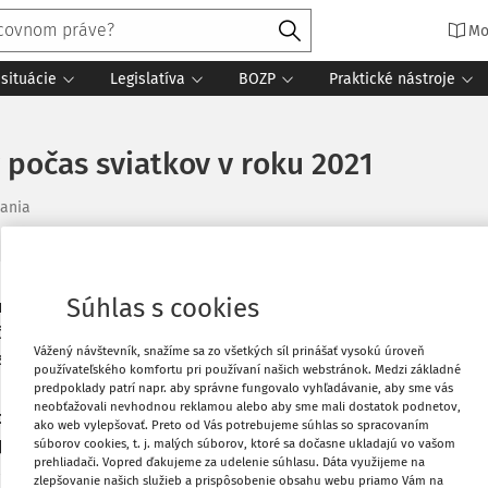
Mo
situácie
Legislatíva
BOZP
Praktické nástroje
počas sviatkov v roku 2021
tania
Súhlas s cookies
coročné zmeny termínov výplat
Vytlačiť
s sviatkov. Sociálna poisťovňa bude v
Vážený návštevník, snažíme sa zo všetkých síl prinášať vysokú úroveň
sledovne:
používateľského komfortu pri používaní našich webstránok. Medzi základné
Obľúbené
predpoklady patrí napr. aby správne fungovalo vyhľadávanie, aby sme vás
neobťažovali nevhodnou reklamou alebo aby sme mali dostatok podnetov,
príla 2021
ako web vylepšovať. Preto od Vás potrebujeme súhlas so spracovaním
Zdieľať
príla 2021
súborov cookies, t. j. malých súborov, ktoré sa dočasne ukladajú vo vašom
prehliadači. Vopred ďakujeme za udelenie súhlasu. Dáta využijeme na
a 2021
zlepšovanie našich služieb a prispôsobenie obsahu webu priamo Vám na