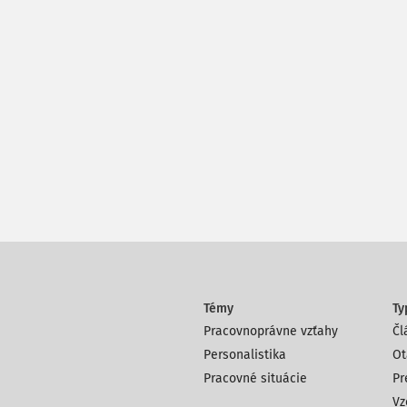
Témy
Ty
Pracovnoprávne vzťahy
Čl
Personalistika
Ot
Pracovné situácie
Pr
Vz