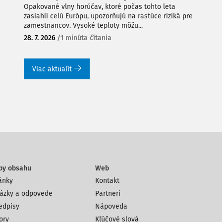
Opakované vlny horúčav, ktoré počas tohto leta
zasiahli celú Európu, upozorňujú na rastúce riziká pre
zamestnancov. Vysoké teploty môžu...
28. 7. 2026
/
1 minúta čítania
Viac aktualít
py obsahu
Web
ánky
Kontakt
ázky a odpovede
Partneri
edpisy
Nápoveda
ory
Kľúčové slová