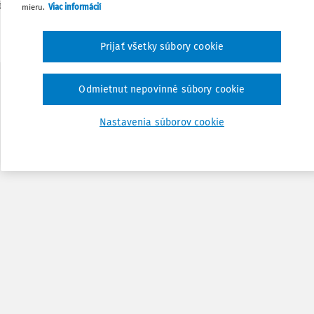
né
23. decembra 2021
mieru.
Viac informácií
Poznámka
Prijať všetky súbory cookie
Odmietnut nepovinné súbory cookie
Nastavenia súborov cookie