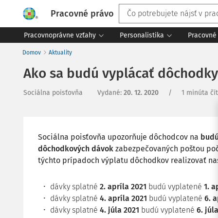
Pracovné právo
Pracovnoprávne vzťahy
Personalistika
Pracovné 
Domov
Aktuality
Ako sa budú vyplácať dôchodky 
Sociálna poisťovňa
Vydané
:
20. 12. 2020
/
1 minúta čí
Sociálna poisťovňa upozorňuje dôchodcov na
budú
dôchodkových dávok
zabezpečovaných poštou poča
týchto prípadoch výplatu dôchodkov realizovať na
dávky splatné
2. apríla 2021
budú vyplatené
1. a
dávky splatné
4. apríla 2021
budú vyplatené
6. a
dávky splatné
4. júla 2021
budú vyplatené
6. júl