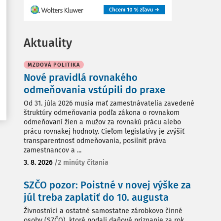
Aktuality
MZDOVÁ POLITIKA
Nové pravidlá rovnakého
odmeňovania vstúpili do praxe
Od 31. júla 2026 musia mať zamestnávatelia zavedené
štruktúry odmeňovania podľa zákona o rovnakom
odmeňovaní žien a mužov za rovnakú prácu alebo
prácu rovnakej hodnoty. Cieľom legislatívy je zvýšiť
transparentnosť odmeňovania, posilniť práva
zamestnancov a ...
3. 8. 2026
/
2 minúty čítania
SZČO pozor: Poistné v novej výške za
júl treba zaplatiť do 10. augusta
Živnostníci a ostatné samostatne zárobkovo činné
osoby (SZČO), ktoré podali daňové priznanie za rok