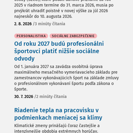
2025 v riadnom termíne do 31. marca 2026, musia po
prvýkrát uhradiť poistné v novej výške za júl 2026
najneskôr do 10. augusta 2026.
2. 8. 2026
/
3 minúty čítania
PERSONALISTIKA
SOCIÁLNE ZABEZPEČENIE
Od roku 2027 budú profesionálni
športovci platiť nižšie sociálne
odvody
Od 1. januára 2027 sa zavádza osobitná úprava
maximálneho mesačného vymeriavacieho základu pre
zamestnancov vykonávajúcich šport na základe zmluvy
o profesionálnom vykonávaní športu podľa zákona o
športe.
30. 7. 2026
/
2 minúty čítania
Riadenie tepla na pracovisku v
podmienkach meniacej sa klímy
Klimatické zmeny prinášajú čoraz častejšie a
intenzívnejšie obdobia extrémnych horúčav.