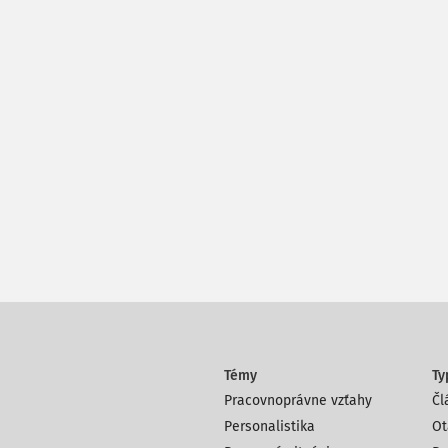
Témy
Ty
Pracovnoprávne vzťahy
Čl
Personalistika
Ot