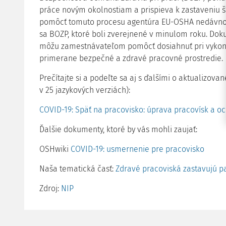
práce novým okolnostiam a prispieva k zastaveniu š
pomôcť tomuto procesu agentúra EU-OSHA nedávno v
sa BOZP, ktoré boli zverejnené v minulom roku. Dok
môžu zamestnávateľom pomôcť dosiahnuť pri vykoná
primerane bezpečné a zdravé pracovné prostredie.
Prečítajte si a podeľte sa aj s ďalšími o aktualizov
v 25 jazykových verziách):
COVID-19: Späť na pracovisko:
úprava pracovísk a o
Ďalšie dokumenty, ktoré by vás mohli zaujať:
OSHwiki
COVID-19: usmernenie pre pracovisko
Naša tematická časť:
Zdravé pracoviská zastavujú 
Zdroj:
NIP