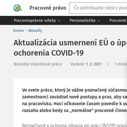
Pracovné právo
Pracovnoprávne vzťahy
Personalistika
Pracovné 
Domov
Aktuality
Aktualizácia usmernení EÚ o úp
ochorenia COVID-19
Národný inšpektorát práce
Vydané
:
1. 2. 2021
/
1 minú
Vo svete práce, ktorý je vážne poznačený súčasn
zamestnanci zavádzať nové postupy a prax, aby sa
na pracovisku. Hoci očkovanie časom povedie k uvo
rozsahu alebo kedy sa „normálne“ pracovné činnos
Bezpečnosť a ochrana zdravia pri práci (BOZP) pon