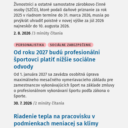
Živnostníci a ostatné samostatne zárobkovo činné
osoby (SZČO), ktoré podali daňové priznanie za rok
2025 v riadnom termíne do 31. marca 2026, musia po
prvýkrát uhradiť poistné v novej výške za júl 2026
najneskôr do 10. augusta 2026.
2. 8. 2026
/
3 minúty čítania
PERSONALISTIKA
SOCIÁLNE ZABEZPEČENIE
Od roku 2027 budú profesionálni
športovci platiť nižšie sociálne
odvody
Od 1. januára 2027 sa zavádza osobitná úprava
maximálneho mesačného vymeriavacieho základu pre
zamestnancov vykonávajúcich šport na základe zmluvy
o profesionálnom vykonávaní športu podľa zákona o
športe.
30. 7. 2026
/
2 minúty čítania
Riadenie tepla na pracovisku v
podmienkach meniacej sa klímy