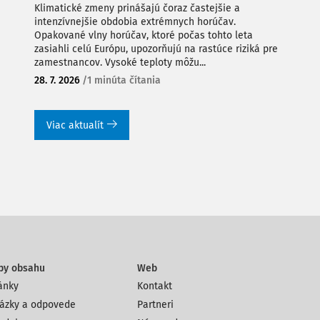
Klimatické zmeny prinášajú čoraz častejšie a
intenzívnejšie obdobia extrémnych horúčav.
Opakované vlny horúčav, ktoré počas tohto leta
zasiahli celú Európu, upozorňujú na rastúce riziká pre
zamestnancov. Vysoké teploty môžu...
28. 7. 2026
/
1 minúta čítania
Viac aktualít
py obsahu
Web
ánky
Kontakt
ázky a odpovede
Partneri