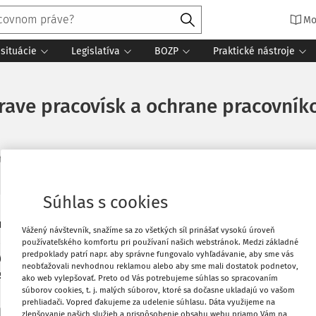
Mo
situácie
Legislatíva
BOZP
Praktické nástroje
rave pracovísk a ochrane pracovní
ta čítania
Súhlas s cookies
ou pandémiou, musia zamestnávatelia a
Vytlačiť
Vážený návštevník, snažíme sa zo všetkých síl prinášať vysokú úroveň
 zabránilo šíreniu ochorenia COVID-19
používateľského komfortu pri používaní našich webstránok. Medzi základné
predpoklady patrí napr. aby správne fungovalo vyhľadávanie, aby sme vás
ľneniu opatrení, nie je jasné, v akom
Obľúbené
neobťažovali nevhodnou reklamou alebo aby sme mali dostatok podnetov,
ti obnovia.
ako web vylepšovať. Preto od Vás potrebujeme súhlas so spracovaním
súborov cookies, t. j. malých súborov, ktoré sa dočasne ukladajú vo vašom
prehliadači. Vopred ďakujeme za udelenie súhlasu. Dáta využijeme na
Zdieľať
úka praktickú podporu na prispôsobenie
zlepšovanie našich služieb a prispôsobenie obsahu webu priamo Vám na