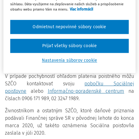
situácie mohli daňovým úradom minulý rok podať v
súhlasu. Dáta využijeme na zlepšovanie našich služieb a prispôsobenie
obsahu webu priamo Vám na mieru.
Viac informácií
predĺženej lehote do 2. novembra 2020. Sociálna
poisťovňa im odvodovú povinnosť posúdila k 1. februáru
2021, pričom poistné v novej výške musia za február
Odmietnut nepovinné súbory cookie
2021 uhradiť do 8. marca 2021.
Prijať všetky súbory cookie
Oznámenia dostane tento mesiac 63 448 SZČO, z toho
listom 55 636 živnostníkov a ďalších 7 812 do e-schránky
Nastavenia súborov cookie
cez ústredný portál verejnej správy.
V prípade pochybností ohľadom platenia poistného môžu
SZČO kontaktovať svoju
pobočku Sociálnej
poisťovne
alebo
Informačno-poradenské centrum
na
číslach 0906 171 989, 02 3247 1989.
Živnostníkom a ostatným SZČO, ktoré daňové priznania
podávali Finančnej správe SR v pôvodnej lehote do konca
marca 2020, už takéto oznámenia Sociálna poisťovňa
zaslala v júli 2020.