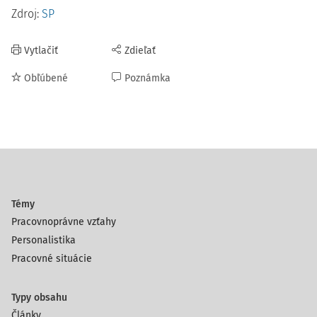
Zdroj:
SP
Vytlačiť
Zdieľať
Obľúbené
Poznámka
Témy
Pracovnoprávne vzťahy
Personalistika
Pracovné situácie
Typy obsahu
Články