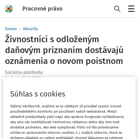
Pracovné právo
Menu
Domov
Aktuality
Živnostníci s odloženým
daňovým priznaním dostávajú
oznámenia o novom poistnom
Sociálna poisťovňa
Vydané
:
11. 2. 2021
1 minúta čítania
Súhlas s cookies
Sociálna poisťovňa v týchto dňoch zasiela živnostníkom
a ostatným samostatne zárobkovo činným osobám
Vážený návštevník, snažíme sa zo všetkých síl prinášať vysokú úroveň
(SZČO) oznámenia o vzniku/zániku/trvaní sociálneho
používateľského komfortu pri používaní našich webstránok. Medzi
základné predpoklady patrí napr. aby správne fungovalo vyhľadávanie,
poistenia a o zmene výšky ich odvodovej povinnosti.
aby sme vás neobťažovali nevhodnou reklamou alebo aby sme mali
Oznámenia súvisia s odloženými daňovými priznaniami
dostatok podnetov, ako web vylepšovať. Preto od Vás potrebujeme
súhlas so spracovaním súborov cookies, t. j. malých súborov, ktoré sa
za rok 2019, ktoré SZČO v dôsledku pandemickej
dočasne ukladajú vo vašom prehliadači. Vopred ďakujeme za udelenie