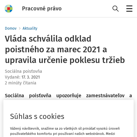
Pracovné právo
Menu
Domov
Aktuality
Vláda schválila odklad
poistného za marec 2021 a
upravila určenie poklesu tržieb
Sociálna poisťovňa
Vydané
:
17. 3. 2021
2 minúty čítania
Sociálna poisťovňa upozorňuje zamestnávateľov a
samostatne zárobkovo činné osoby (SZČO) na
nariadenie vlády SR zo dňa 17. marca 2021, ktoré im v
Súhlas s cookies
čase pandémie umožňuje odklad splatnosti poistného
na sociálne poistenie za mesiac marec 2021. Vzhľadom
Vážený návštevník, snažíme sa zo všetkých síl prinášať vysokú úroveň
na dlhotrvajúcu pandémiu upravila aj spôsob, akým sa
používateľského komfortu pri používaní našich webstránok. Medzi