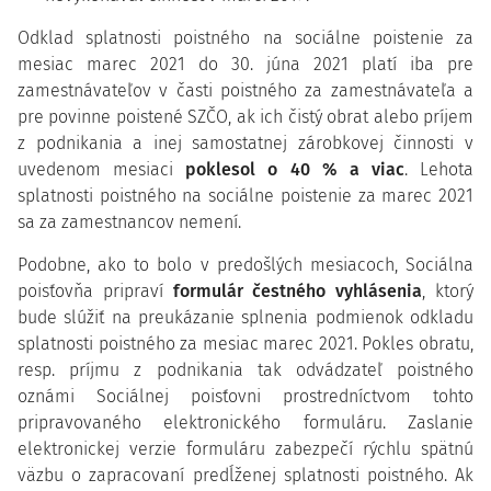
Odklad splatnosti poistného na sociálne poistenie za
mesiac marec 2021 do 30. júna 2021 platí iba pre
zamestnávateľov v časti poistného za zamestnávateľa a
pre povinne poistené SZČO, ak ich čistý obrat alebo príjem
z podnikania a inej samostatnej zárobkovej činnosti v
uvedenom mesiaci
poklesol o 40 % a viac
. Lehota
splatnosti poistného na sociálne poistenie za marec 2021
sa za zamestnancov nemení.
Podobne, ako to bolo v predošlých mesiacoch, Sociálna
poisťovňa pripraví
formulár čestného vyhlásenia
, ktorý
bude slúžiť na preukázanie splnenia podmienok odkladu
splatnosti poistného za mesiac marec 2021. Pokles obratu,
resp. príjmu z podnikania tak odvádzateľ poistného
oznámi Sociálnej poisťovni prostredníctvom tohto
pripravovaného elektronického formuláru. Zaslanie
elektronickej verzie formuláru zabezpečí rýchlu spätnú
väzbu o zapracovaní predĺženej splatnosti poistného. Ak