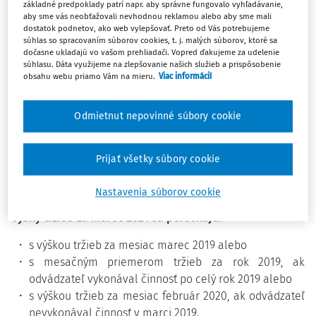
určí pokles čistého obratu a príjmov z podnikania a z
základné predpoklady patrí napr. aby správne fungovalo vyhľadávanie,
aby sme vás neobťažovali nevhodnou reklamou alebo aby sme mali
inej samostatnej zárobkovej činnosti.
dostatok podnetov, ako web vylepšovať. Preto od Vás potrebujeme
súhlas so spracovaním súborov cookies, t. j. malých súborov, ktoré sa
dočasne ukladajú vo vašom prehliadači. Vopred ďakujeme za udelenie
Zamestnávatelia a samostatne zárobkovo činné osoby
súhlasu. Dáta využijeme na zlepšovanie našich služieb a prispôsobenie
(SZČO) majú možnosť odložiť si splatnosť poistného za
obsahu webu priamo Vám na mieru.
Viac informácií
ďalší mesiac, a to
za marec 2021
(splatný v apríli)
až do 30.
júna 2021.
Odmietnut nepovinné súbory cookie
Vláda schválila aj nariadenie, ktorým upravila spôsob, ako
sa určí pokles tržieb odvádzateľa v prípade odkladu
Prijať všetky súbory cookie
odvodov za marec 2021 (nariadenie vlády č. 76/2020 Z. z.,
č. 132/2020 Z. z.).
Nastavenia súborov cookie
Výšky tržieb za marec 2021 sa porovnajú:
s výškou tržieb za mesiac marec 2019 alebo
s mesačným priemerom tržieb za rok 2019, ak
odvádzateľ vykonával činnosť po celý rok 2019 alebo
s výškou tržieb za mesiac február 2020, ak odvádzateľ
nevykonával činnosť v marci 2019.