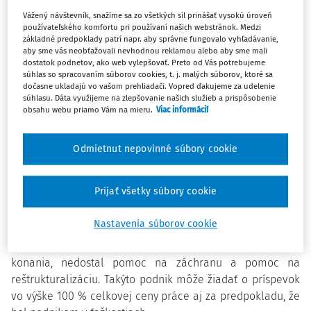
Vážený návštevník, snažíme sa zo všetkých síl prinášať vysokú úroveň
používateľského komfortu pri používaní našich webstránok. Medzi
Prostredníctvom „Prvej pomoci ++“ sme na udržanie
základné predpoklady patrí napr. aby správne fungovalo vyhľadávanie,
pracovných miest od februára vyplatili viac ako 300
aby sme vás neobťažovali nevhodnou reklamou alebo aby sme mali
dostatok podnetov, ako web vylepšovať. Preto od Vás potrebujeme
miliónov eur. S cieľom zrýchliť systém vyplácania
súhlas so spracovaním súborov cookies, t. j. malých súborov, ktoré sa
príspevkov Prvej pomoci prijímajú úrady práce, sociálnych
dočasne ukladajú vo vašom prehliadači. Vopred ďakujeme za udelenie
súhlasu. Dáta využijeme na zlepšovanie našich služieb a prispôsobenie
vecí a rodiny nových zamestnancov. K začiatku mája
obsahu webu priamo Vám na mieru.
Viac informácií
posilnilo úrady už 118 pracovníkov, najviac v Bratislave, a
to až o 17 pracovníkov.
Odmietnut nepovinné súbory cookie
Pomoc pre podniky v ťažkostiach
O príspevky vo výške 100 % celkovej ceny práce za mesiac
Prijať všetky súbory cookie
marec 2021 a nasledujúce mesiace môžu žiadať aj mikro a
malé podniky, ktoré boli k 31. 12. 2019 klasifikované ako
Nastavenia súborov cookie
podnik v ťažkostiach. Základným predpokladom však je, že
podnik nie je predmetom kolektívneho konkurzného
konania, nedostal pomoc na záchranu a pomoc na
reštrukturalizáciu. Takýto podnik môže žiadať o príspevok
vo výške 100 % celkovej ceny práce aj za predpokladu, že