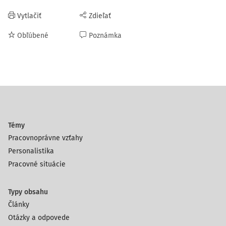
Vytlačiť
Zdieľať
Obľúbené
Poznámka
Témy
Pracovnoprávne vzťahy
Personalistika
Pracovné situácie
Typy obsahu
Články
Otázky a odpovede