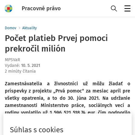
Pracovné právo
Menu
Domov
Aktuality
Počet platieb Prvej pomoci
prekročil milión
MPSVaR
Vydané
:
10. 5. 2021
2 minúty čítania
Zamestnávatelia a živnostníci už môžu žiadať o
príspevky z projektu „Prvá pomoc“ za mesiac apríl pre
všetky opatrenia, a to do 30. júna 2021. Na udržanie
zamestnanosti Ministerstvo práce, sociálnych vecí a
rodiny vyplatilo už 1 596 521 518,74 eur, čím podporilo
celkovo 4 191 417 mesačných príjmov zamestnancov,
vrátane SZČO. Všetky aktuálne informácie, dokumenty a
Súhlas s cookies
žiadosti sú k dispozícii na www.pomahameludom.sk.