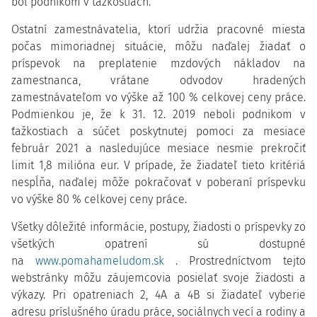
bol podnikom v ťažkostiach.
Ostatní zamestnávatelia, ktorí udržia pracovné miesta
počas mimoriadnej situácie, môžu naďalej žiadať o
príspevok na preplatenie mzdových nákladov na
zamestnanca, vrátane odvodov hradených
zamestnávateľom vo výške až 100 % celkovej ceny práce.
Podmienkou je, že k 31. 12. 2019 neboli podnikom v
ťažkostiach a súčet poskytnutej pomoci za mesiace
február 2021 a nasledujúce mesiace nesmie prekročiť
limit 1,8 milióna eur. V prípade, že žiadateľ tieto kritériá
nespĺňa, naďalej môže pokračovať v poberaní príspevku
vo výške 80 % celkovej ceny práce.
Všetky dôležité informácie, postupy, žiadosti o príspevky zo
všetkých opatrení sú dostupné
na
www.pomahameludom.sk
. Prostredníctvom tejto
webstránky môžu záujemcovia posielať svoje žiadosti a
výkazy. Pri opatreniach 2, 4A a 4B si žiadateľ vyberie
adresu príslušného úradu práce, sociálnych vecí a rodiny a