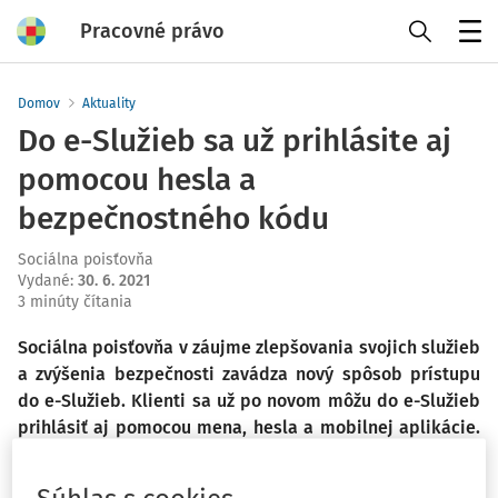
Pracovné právo
Menu
Domov
Aktuality
Do e-Služieb sa už prihlásite aj
pomocou hesla a
bezpečnostného kódu
Sociálna poisťovňa
Vydané
:
30. 6. 2021
3 minúty čítania
Sociálna poisťovňa v záujme zlepšovania svojich služieb
a zvýšenia bezpečnosti zavádza nový spôsob prístupu
do e-Služieb. Klienti sa už po novom môžu do e-Služieb
prihlásiť aj pomocou mena, hesla a mobilnej aplikácie.
Je to ďalšia bezpečná možnosť popri vstupe s
elektronickým občianskym preukazom (eID). Modernejší