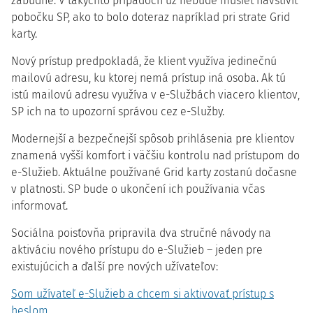
zabudne. V takýchto prípadoch už nebude musieť navštíviť
pobočku SP, ako to bolo doteraz napríklad pri strate Grid
karty.
Nový prístup predpokladá, že klient využíva jedinečnú
mailovú adresu, ku ktorej nemá prístup iná osoba. Ak tú
istú mailovú adresu využíva v e-Službách viacero klientov,
SP ich na to upozorní správou cez e-Služby.
Modernejší a bezpečnejší spôsob prihlásenia pre klientov
znamená vyšší komfort i väčšiu kontrolu nad prístupom do
e-Služieb. Aktuálne používané Grid karty zostanú dočasne
v platnosti. SP bude o ukončení ich používania včas
informovať.
Sociálna poisťovňa pripravila dva stručné návody na
aktiváciu nového prístupu do e-Služieb – jeden pre
existujúcich a ďalší pre nových užívateľov:
Som užívateľ e-Služieb a chcem si aktivovať prístup s
heslom