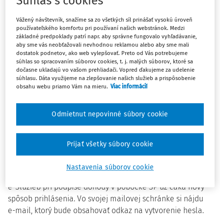
Súhlas s cookies
spôsob prihlasovania úplne nahradí používanie Grid
kariet.
Vážený návštevník, snažíme sa zo všetkých síl prinášať vysokú úroveň
používateľského komfortu pri používaní našich webstránok. Medzi
základné predpoklady patrí napr. aby správne fungovalo vyhľadávanie,
Novinka v prihlasovaní sa týka zamestnávateľov (pre
aby sme vás neobťažovali nevhodnou reklamou alebo aby sme mali
službu Odvádzateľ poistného), SZČO (pre službu
dostatok podnetov, ako web vylepšovať. Preto od Vás potrebujeme
súhlas so spracovaním súborov cookies, t. j. malých súborov, ktoré sa
Saldokonto) a fyzických osôb (pre službu Individuálny účet
dočasne ukladajú vo vašom prehliadači. Vopred ďakujeme za udelenie
poistenca), ktorým prístupy do e-Služieb zriaďujú pobočky
súhlasu. Dáta využijeme na zlepšovanie našich služieb a prispôsobenie
obsahu webu priamo Vám na mieru.
Viac informácií
Sociálnej poisťovne (SP).
Nový klient dostane prístup pre aktiváciu v pobočke,
Odmietnut nepovinné súbory cookie
existujúci si ho aktivuje sám
Klienti, ktorí aktuálne využívajú Grid kartu, sa môžu do e-
Prijať všetky súbory cookie
Služieb prihlásiť rovnako ako doteraz.
V nastaveniach svojho profilu si vedia rýchlo a jednoducho
Nastavenia súborov cookie
aktivovať nový spôsob prihlasovania. Nových používateľov
e-Služieb pri podpise dohody v pobočke SP už čaká nový
spôsob prihlásenia. Vo svojej mailovej schránke si nájdu
e-mail, ktorý bude obsahovať odkaz na vytvorenie hesla.