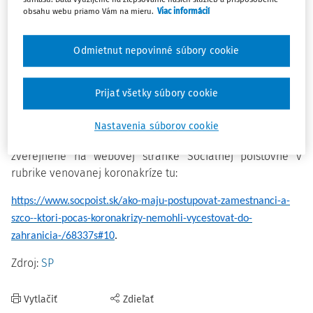
členských štátov EÚ, Nórska, Islandu, Lichtenštajnska
obsahu webu priamo Vám na mieru.
Viac informácií
a Švajčiarska, ale aj vysielania zamestnancov, resp. samostatne
zárobkovo činných osôb na územie uvedených štátov, resp.
Odmietnut nepovinné súbory cookie
súbežného vykonávania zárobkovej činnosti na území dvoch
Osobitné pravidlá sa
alebo viacerých týchto štátov.
uplatňujú výlučne počas trvania pandémie
Prijať všetky súbory cookie
koronavírusu, najdlhšie do 31. 12. 2021.
Nastavenia súborov cookie
Bližšie informácie o osobitných pravidlách/postupoch sú
zverejnené na webovej stránke Sociálnej poisťovne v
rubrike venovanej koronakríze tu:
https://www.socpoist.sk/ako-maju-postupovat-zamestnanci-a-
szco--ktori-pocas-koronakrizy-nemohli-vycestovat-do-
zahranicia-/68337s#10
.
Zdroj:
SP
Vytlačiť
Zdieľať