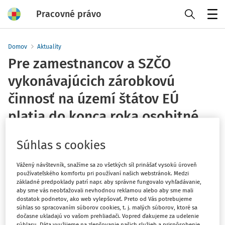
Pracovné právo
Menu
Domov
Aktuality
Pre zamestnancov a SZČO
vykonávajúcich zárobkovú
činnosť na území štátov EÚ
platia do konca roka osobitné
pravidlá
Súhlas s cookies
Sociálna poisťovňa
Vydané
:
15. 7. 2021
Vážený návštevník, snažíme sa zo všetkých síl prinášať vysokú úroveň
1 minúta čítania
používateľského komfortu pri používaní našich webstránok. Medzi
základné predpoklady patrí napr. aby správne fungovalo vyhľadávanie,
aby sme vás neobťažovali nevhodnou reklamou alebo aby sme mali
Pre zamestnancov a SZČO pracujúcich v krajinách EÚ sa v čase
dostatok podnetov, ako web vylepšovať. Preto od Vás potrebujeme
pandémie koronavírusu predlžujú osobitné pravidlá a postupy.
súhlas so spracovaním súborov cookies, t. j. malých súborov, ktoré sa
dočasne ukladajú vo vašom prehliadači. Vopred ďakujeme za udelenie
Týkajú sa prípadov vykonávania zárobkovej činnosti na území
súhlasu. Dáta využijeme na zlepšovanie našich služieb a prispôsobenie