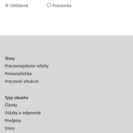
Obľúbené
Poznámka
Témy
Pracovnoprávne vzťahy
Personalistika
Pracovné situácie
Typy obsahu
Články
Otázky a odpovede
Predpisy
Vzory