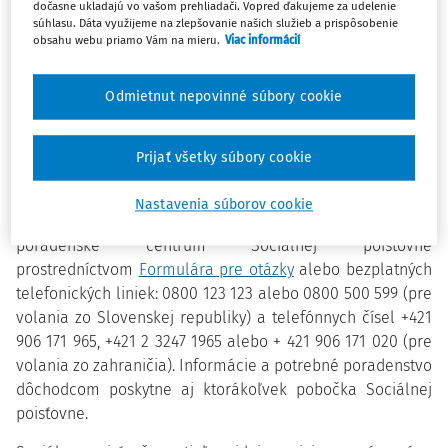
dočasne ukladajú vo vašom prehliadači. Vopred ďakujeme za udelenie
Postup pri oznámení dôchodku zo zahraničia je
súhlasu. Dáta využijeme na zlepšovanie našich služieb a prispôsobenie
jednoduchý – dôchodcovia využijú elektronický formulár
obsahu webu priamo Vám na mieru.
Viac informácií
dostupný na webovom sídle Sociálnej poisťovne
tu:
Oznamovanie dôchodku zo zahraničia (e-formulár)
.
Odmietnut nepovinné súbory cookie
Vyplnia v ňom základné identifikačné údaje, výšku
naposledy vyplateného dôchodku z cudziny a e-formulár
odošlú do Sociálnej poisťovne.
Prijať všetky súbory cookie
V prípade otázok ohľadom vyplnenia alebo odoslania e-
Nastavenia súborov cookie
formulára môžu dôchodcovia kontaktovať Informačno-
poradenské centrum Sociálnej poisťovne
prostredníctvom
Formulára pre otázky
alebo bezplatných
telefonických liniek: 0800 123 123 alebo 0800 500 599 (pre
volania zo Slovenskej republiky) a telefónnych čísel +421
906 171 965, +421 2 3247 1965 alebo + 421 906 171 020 (pre
volania zo zahraničia). Informácie a potrebné poradenstvo
dôchodcom poskytne aj ktorákoľvek pobočka Sociálnej
poisťovne.