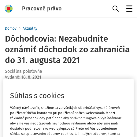
Pracovné právo
Menu
Domov
Aktuality
Dôchodcovia: Nezabudnite
oznámiť dôchodok zo zahraničia
do 31. augusta 2021
Sociálna poisťovňa
Vydané
:
18. 8. 2021
1 minúta čítania
Súhlas s cookies
Sociálna poisťovňa pripomína dôchodcom, že do konca
augusta sú povinní oznámiť sumu dôchodku, ktorý
Vážený návštevník, snažíme sa zo všetkých síl prinášať vysokú úroveň
dostávajú zo zahraničia. Tento údaj Sociálna poisťovňa
používateľského komfortu pri používaní našich webstránok. Medzi
potrebuje pre výpočet 13. dôchodku. V tomto roku ho
základné predpoklady patrí napr. aby správne fungovalo vyhľadávanie,
aby sme vás neobťažovali nevhodnou reklamou alebo aby sme mali
bude vyplácať už v novembrových výplatných termínoch.
dostatok podnetov, ako web vylepšovať. Preto od Vás potrebujeme
súhlas so spracovaním súborov cookies, t. j. malých súborov, ktoré sa