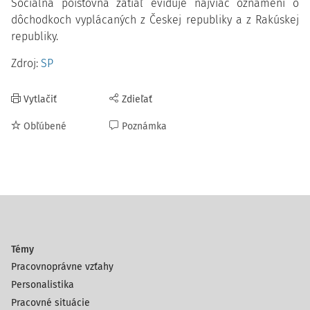
Sociálna poisťovňa zatiaľ eviduje najviac oznámení o
dôchodkoch vyplácaných z Českej republiky a z Rakúskej
republiky.
Zdroj:
SP
Vytlačiť
Zdieľať
Obľúbené
Poznámka
Témy
Pracovnoprávne vzťahy
Personalistika
Pracovné situácie