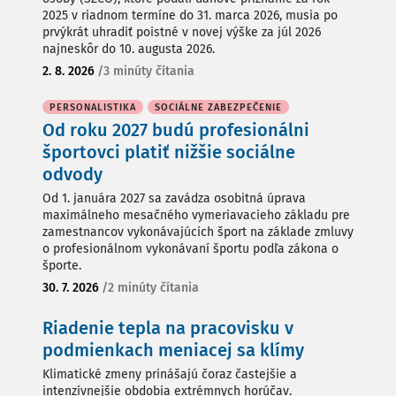
2025 v riadnom termíne do 31. marca 2026, musia po
prvýkrát uhradiť poistné v novej výške za júl 2026
najneskôr do 10. augusta 2026.
2. 8. 2026
/
3 minúty čítania
PERSONALISTIKA
SOCIÁLNE ZABEZPEČENIE
Od roku 2027 budú profesionálni
športovci platiť nižšie sociálne
odvody
Od 1. januára 2027 sa zavádza osobitná úprava
maximálneho mesačného vymeriavacieho základu pre
zamestnancov vykonávajúcich šport na základe zmluvy
o profesionálnom vykonávaní športu podľa zákona o
športe.
30. 7. 2026
/
2 minúty čítania
Riadenie tepla na pracovisku v
podmienkach meniacej sa klímy
Klimatické zmeny prinášajú čoraz častejšie a
intenzívnejšie obdobia extrémnych horúčav.