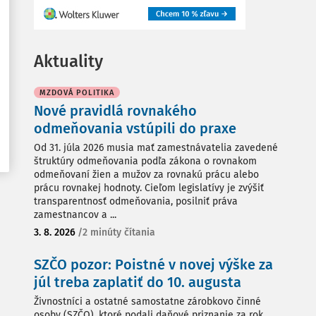
Aktuality
MZDOVÁ POLITIKA
Nové pravidlá rovnakého
odmeňovania vstúpili do praxe
Od 31. júla 2026 musia mať zamestnávatelia zavedené
štruktúry odmeňovania podľa zákona o rovnakom
odmeňovaní žien a mužov za rovnakú prácu alebo
prácu rovnakej hodnoty. Cieľom legislatívy je zvýšiť
transparentnosť odmeňovania, posilniť práva
zamestnancov a ...
3. 8. 2026
/
2 minúty čítania
SZČO pozor: Poistné v novej výške za
júl treba zaplatiť do 10. augusta
Živnostníci a ostatné samostatne zárobkovo činné
osoby (SZČO), ktoré podali daňové priznanie za rok