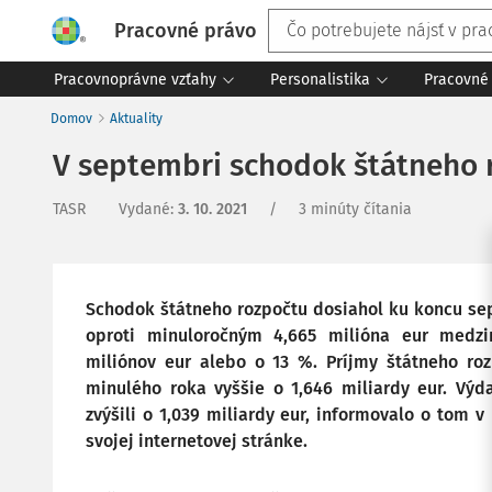
Pracovné právo
Pracovnoprávne vzťahy
Personalistika
Pracovné 
Domov
Aktuality
V septembri schodok štátneho r
TASR
Vydané
:
3. 10. 2021
/
3 minúty čítania
Schodok štátneho rozpočtu dosiahol ku koncu sep
oproti minuloročným 4,665 milióna eur medzi
miliónov eur alebo o 13 %. Príjmy štátneho ro
minulého roka vyššie o 1,646 miliardy eur. Vý
zvýšili o 1,039 miliardy eur, informovalo o tom v
svojej internetovej stránke.