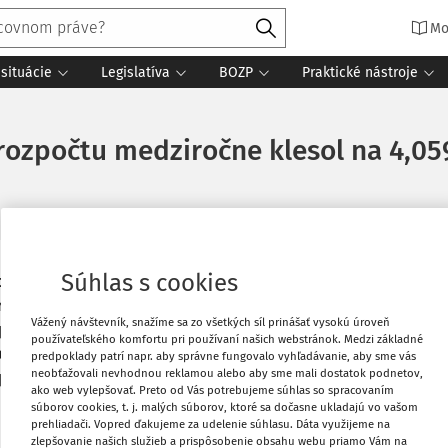
Mo
situácie
Legislatíva
BOZP
Praktické nástroje
ozpočtu medziročne klesol na 4,059
Súhlas s cookies
tembra výšku 4,059 miliardy eur, čo je
Vytlačiť
ročné zlepšenie hospodárenia o 606
Vážený návštevník, snažíme sa zo všetkých síl prinášať vysokú úroveň
zpočtu boli oproti rovnakému obdobiu
používateľského komfortu pri používaní našich webstránok. Medzi základné
Obľúbené
davky štátneho rozpočtu sa medziročne
predpoklady patrí napr. aby správne fungovalo vyhľadávanie, aby sme vás
neobťažovali nevhodnou reklamou alebo aby sme mali dostatok podnetov,
 piatok Ministerstvo financií (MF) SR na
ako web vylepšovať. Preto od Vás potrebujeme súhlas so spracovaním
Zdieľať
súborov cookies, t. j. malých súborov, ktoré sa dočasne ukladajú vo vašom
prehliadači. Vopred ďakujeme za udelenie súhlasu. Dáta využijeme na
zlepšovanie našich služieb a prispôsobenie obsahu webu priamo Vám na