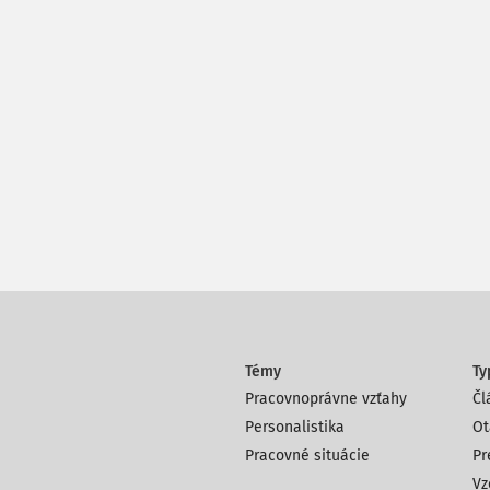
Témy
Ty
Pracovnoprávne vzťahy
Čl
Personalistika
Ot
Pracovné situácie
Pr
Vz