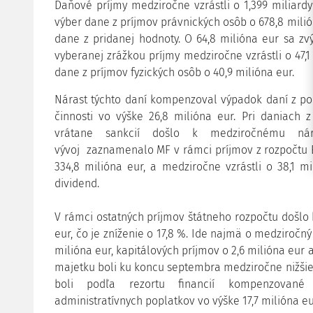
Daňové príjmy medziročne vzrástli o 1,399 miliardy 
výber dane z príjmov právnických osôb o 678,8 milión
dane z pridanej hodnoty. O 64,8 milióna eur sa zvýš
vyberanej zrážkou príjmy medziročne vzrástli o 47,1
dane z príjmov fyzických osôb o 40,9 milióna eur.
Nárast týchto daní kompenzoval výpadok daní z po
činnosti vo výške 26,8 milióna eur. Pri daniach
vrátane sankcií došlo k medziročnému nár
vývoj zaznamenalo MF v rámci príjmov z rozpočtu 
334,8 milióna eur, a medziročne vzrástli o 38,1 m
dividend.
V rámci ostatných príjmov štátneho rozpočtu došlo
eur, čo je zníženie o 17,8 %. Ide najmä o medziročn
milióna eur, kapitálových príjmov o 2,6 milióna eur 
majetku boli ku koncu septembra medziročne nižšie
boli podľa rezortu financií kompenzovan
administratívnych poplatkov vo výške 17,7 milióna eu