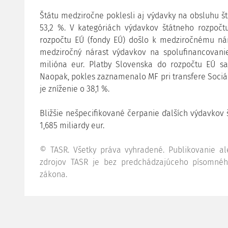
Štátu medziročne poklesli aj výdavky na obsluhu š
53,2 %. V kategóriách výdavkov štátneho rozpočtu
rozpočtu EÚ (fondy EÚ) došlo k medziročnému nára
medziročný nárast výdavkov na spolufinancovan
milióna eur. Platby Slovenska do rozpočtu EÚ sa 
Naopak, pokles zaznamenalo MF pri transfere Sociálne
je zníženie o 38,1 %.
Bližšie nešpecifikované čerpanie ďalších výdavkov
1,685 miliardy eur.
© TASR. Všetky práva vyhradené. Publikovanie ale
zdrojov TASR je bez predchádzajúceho písomné
zákona.