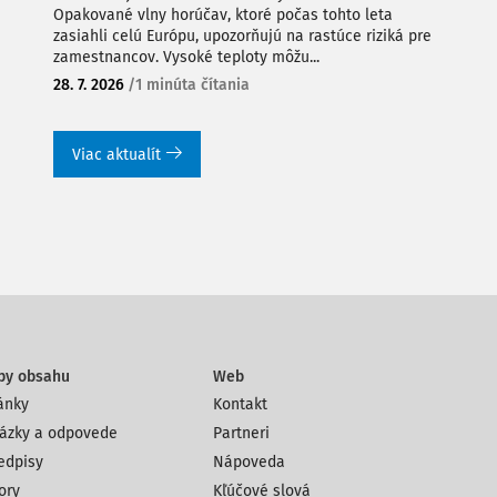
Opakované vlny horúčav, ktoré počas tohto leta
zasiahli celú Európu, upozorňujú na rastúce riziká pre
zamestnancov. Vysoké teploty môžu...
28. 7. 2026
/
1 minúta čítania
Viac aktualít
py obsahu
Web
ánky
Kontakt
ázky a odpovede
Partneri
edpisy
Nápoveda
ory
Kľúčové slová