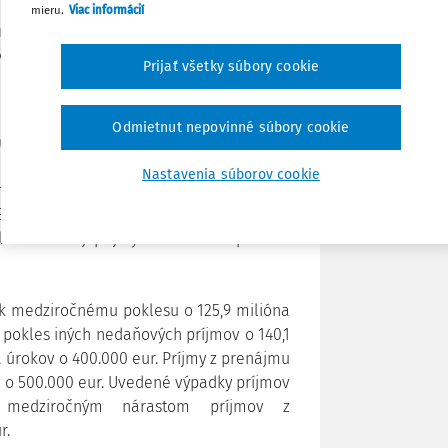
eur alebo o 17,1 %. K rastu prispel vyšší
mieru.
Viac informácií
Poznámka
a eur, o 585,8 milióna eur vzrástol výber
ili príjmy zo spotrebných daní, pri dani
Prijať všetky súbory cookie
 milióna eur a rovnako sa zvýšil príjem z
Odmietnut nepovinné súbory cookie
užívania tovarov a z povolenia na výkon
 z medzinárodného obchodu a transakcií
Nastavenia súborov cookie
astu o 7,5 milióna eur. Pozitívny
EÚ, kde došlo k medziročnému nárastu o
ilióna eur aj príjmy štátneho rozpočtu z
 k medziročnému poklesu o 125,9 milióna
ý pokles iných nedaňových príjmov o 140,1
a úrokov o 400.000 eur. Príjmy z prenájmu
 o 500.000 eur. Uvedené výpadky príjmov
é medziročným nárastom príjmov z
r.