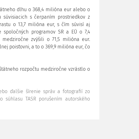
tátneho dlhu o 368,4 milióna eur alebo o
 súvisiacich s čerpaním prostriedkov z
stu o 13,7 milióna eur, s čím súvisí aj
ie spoločných programov SR a EÚ o 7,4
medziročne zvýšili o 71,5 milióna eur.
j poisťovni, a to o 369,9 milióna eur, čo
 štátneho rozpočtu medziročne vzrástlo o
bo ďalšie šírenie správ a fotografií zo
ho súhlasu TASR porušením autorského