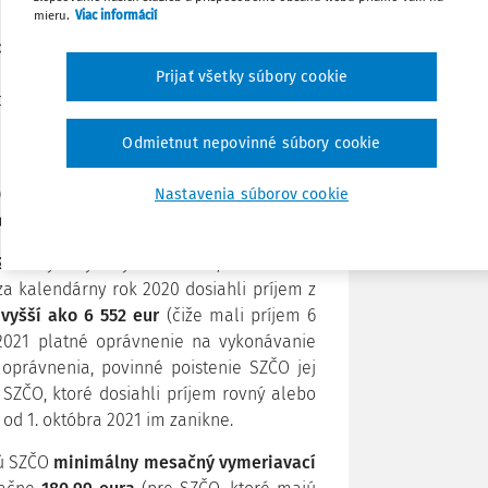
mieru.
Viac informácií
ťovne smerovať tým SZČO, ktorým sa na
Poznámka
rok zmenil vymeriavací základ pre platbu
Prijať všetky súbory cookie
ciálneho poistenia sa dozvie 12 621 SZČO.
ikne 5 354 SZČO.
Odmietnut nepovinné súbory cookie
ácie zašle SZČO poštou alebo do ich e-
021
. Poistné v novej výške potom prvý raz
Nastavenia súborov cookie
vembra 2021
.
 2021
tým
fyzickým osobám, ktoré mali
a kalendárny rok 2020 dosiahli príjem z
i
vyšší ako 6 552 eur
(čiže mali príjem 6
 2021 platné oprávnenie na vykonávanie
oprávnenia, povinné poistenie SZČO jej
 SZČO, ktoré dosiahli príjem rovný alebo
. od 1. októbra 2021 im zanikne.
nú SZČO
minimálny mesačný vymeriavací