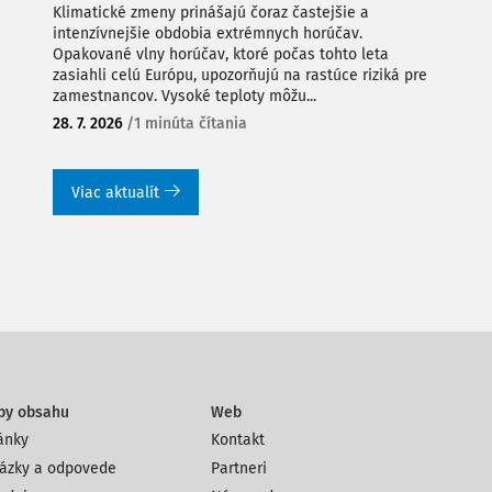
Klimatické zmeny prinášajú čoraz častejšie a
intenzívnejšie obdobia extrémnych horúčav.
Opakované vlny horúčav, ktoré počas tohto leta
zasiahli celú Európu, upozorňujú na rastúce riziká pre
zamestnancov. Vysoké teploty môžu...
28. 7. 2026
/
1 minúta čítania
Viac aktualít
py obsahu
Web
ánky
Kontakt
ázky a odpovede
Partneri