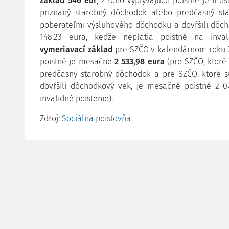
základ 546 eur
, z toho vyplývajúce poistné je me
priznaný starobný dôchodok alebo predčasný st
poberateľmi výsluhového dôchodku a dovŕšili dôc
148,23 eura, keďže neplatia poistné na inval
vymeriavací základ
pre SZČO v kalendárnom roku 2
poistné je mesačne
2 533,98 eura
(pre SZČO, ktoré
predčasný starobný dôchodok a pre SZČO, ktoré 
dovŕšili dôchodkový vek, je mesačné poistné 2 07
invalidné poistenie).
Zdroj:
Sociálna poisťovňa