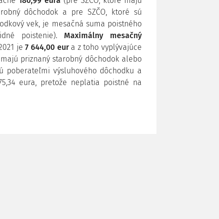
sačne
180,99 eura
(pre SZČO, ktoré majú
arobný dôchodok a pre SZČO, ktoré sú
hodkový vek, je mesačná suma poistného
idné poistenie).
Maximálny mesačný
021 je
7 644,00 eur
a z toho vyplývajúce
 majú priznaný starobný dôchodok alebo
sú poberateľmi výsluhového dôchodku a
5,34 eura, pretože neplatia poistné na