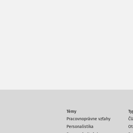
Témy
Ty
Pracovnoprávne vzťahy
Čl
Personalistika
Ot