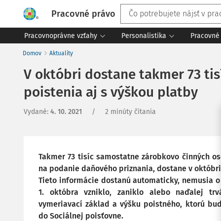
Pracovné právo
Pracovnoprávne vzťahy
Personalistika
Pracovné 
Domov
Aktuality
V októbri dostane takmer 73 tis
poistenia aj s výškou platby
Vydané
:
4. 10. 2021
/
2 minúty čítania
Takmer 73 tisíc samostatne zárobkovo činných os
na podanie daňového priznania, dostane v októbri
Tieto informácie dostanú automaticky, nemusia o n
1. októbra vzniklo, zaniklo alebo naďalej tr
vymeriavací základ a výšku poistného, ktorú bu
do Sociálnej poisťovne.