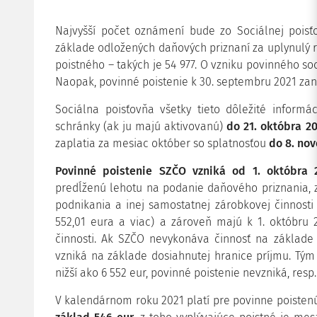
Najvyšší počet oznámení bude zo Sociálnej pois
základe odložených daňových priznaní za uplynulý 
poistného – takých je 54 977. O vzniku povinného so
Naopak, povinné poistenie k 30. septembru 2021 zan
Sociálna poisťovňa všetky tieto dôležité inform
schránky (ak ju majú aktivovanú)
do 21. októbra 2
zaplatia za mesiac október so splatnosťou
do 8. no
Povinné poistenie SZČO vzniká od 1. októbra
predĺženú lehotu na podanie daňového priznania, z
podnikania a inej samostatnej zárobkovej činnost
552,01 eura a viac) a zároveň majú k 1. októbru
činnosti. Ak SZČO nevykonáva činnosť na základe 
vzniká na základe dosiahnutej hranice príjmu. Tým
nižší ako 6 552 eur, povinné poistenie nevzniká, resp
V kalendárnom roku 2021 platí pre povinne poiste