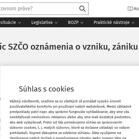
Mo
situácie
Legislatíva
BOZP
Praktické nástroje
íc SZČO oznámenia o vzniku, zániku 
Súhlas s cookies
ôb (SZČO), ktoré mali predĺženú lehotu
Vytlačiť
Vážený návštevník, snažíme sa zo všetkých síl prinášať vysokú úroveň
 oznámenia o ich odvodovej povinnosti.
používateľského komfortu pri používaní našich webstránok. Medzi základné
predpoklady patrí napr. aby správne fungovalo vyhľadávanie, aby sme vás
ič žiadať. Dozvedia sa z nich, či im od
Obľúbené
neobťažovali nevhodnou reklamou alebo aby sme mali dostatok podnetov,
vá povinné sociálne poistenie a tiež
ako web vylepšovať. Preto od Vás potrebujeme súhlas so spracovaním
súborov cookies, t. j. malých súborov, ktoré sa dočasne ukladajú vo vašom
dú v nasledujúcich mesiacoch uhrádzať
prehliadači. Vopred ďakujeme za udelenie súhlasu. Dáta využijeme na
Zdieľať
zlepšovanie našich služieb a prispôsobenie obsahu webu priamo Vám na