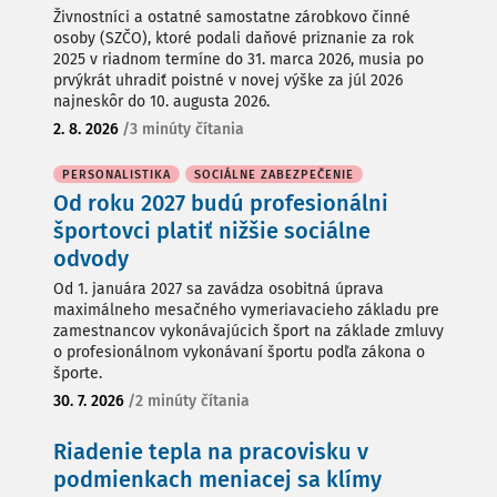
Živnostníci a ostatné samostatne zárobkovo činné
osoby (SZČO), ktoré podali daňové priznanie za rok
2025 v riadnom termíne do 31. marca 2026, musia po
prvýkrát uhradiť poistné v novej výške za júl 2026
najneskôr do 10. augusta 2026.
2. 8. 2026
/
3 minúty čítania
PERSONALISTIKA
SOCIÁLNE ZABEZPEČENIE
Od roku 2027 budú profesionálni
športovci platiť nižšie sociálne
odvody
Od 1. januára 2027 sa zavádza osobitná úprava
maximálneho mesačného vymeriavacieho základu pre
zamestnancov vykonávajúcich šport na základe zmluvy
o profesionálnom vykonávaní športu podľa zákona o
športe.
30. 7. 2026
/
2 minúty čítania
Riadenie tepla na pracovisku v
podmienkach meniacej sa klímy