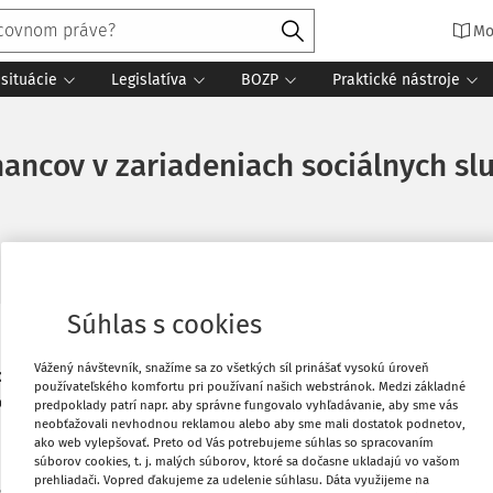
Mo
situácie
Legislatíva
BOZP
Praktické nástroje
ncov v zariadeniach sociálnych slu
Súhlas s cookies
pomáhať aj v sťažených pracovných
Vytlačiť
Vážený návštevník, snažíme sa zo všetkých síl prinášať vysokú úroveň
v v zariadeniach sociálnych služieb a
používateľského komfortu pri používaní našich webstránok. Medzi základné
júcej pandémie samozrejmosťou.
predpoklady patrí napr. aby správne fungovalo vyhľadávanie, aby sme vás
Obľúbené
neobťažovali nevhodnou reklamou alebo aby sme mali dostatok podnetov,
ako web vylepšovať. Preto od Vás potrebujeme súhlas so spracovaním
m ako ocenenie ich úsilia a poďakovanie
súborov cookies, t. j. malých súborov, ktoré sa dočasne ukladajú vo vašom
Zdieľať
prehliadači. Vopred ďakujeme za udelenie súhlasu. Dáta využijeme na
íplatok. Dotácia na jedného zamestnanca