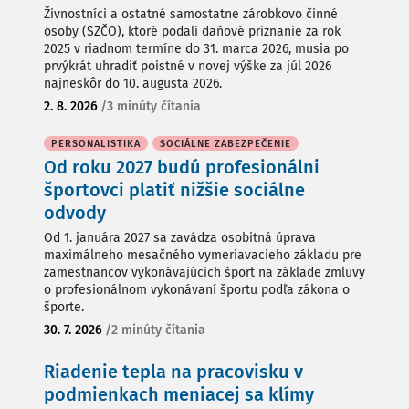
Živnostníci a ostatné samostatne zárobkovo činné
osoby (SZČO), ktoré podali daňové priznanie za rok
2025 v riadnom termíne do 31. marca 2026, musia po
prvýkrát uhradiť poistné v novej výške za júl 2026
najneskôr do 10. augusta 2026.
2. 8. 2026
/
3 minúty čítania
PERSONALISTIKA
SOCIÁLNE ZABEZPEČENIE
Od roku 2027 budú profesionálni
športovci platiť nižšie sociálne
odvody
Od 1. januára 2027 sa zavádza osobitná úprava
maximálneho mesačného vymeriavacieho základu pre
zamestnancov vykonávajúcich šport na základe zmluvy
o profesionálnom vykonávaní športu podľa zákona o
športe.
30. 7. 2026
/
2 minúty čítania
Riadenie tepla na pracovisku v
podmienkach meniacej sa klímy