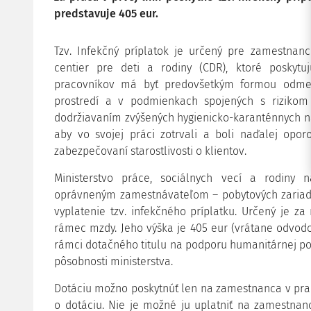
predstavuje 405 eur.
Tzv. Infekčný príplatok je určený pre zamestnanc
centier pre deti a rodiny (CDR), ktoré poskytuj
pracovníkov má byť predovšetkým formou odme
prostredí a v podmienkach spojených s rizikom
dodržiavaním zvýšených hygienicko-karanténnych na
aby vo svojej práci zotrvali a boli naďalej oporo
zabezpečovaní starostlivosti o klientov.
Ministerstvo práce, sociálnych vecí a rodiny 
oprávneným zamestnávateľom – pobytových zariade
vyplatenie tzv. infekčného príplatku. Určený je z
rámec mzdy. Jeho výška je 405 eur (vrátane odvodo
rámci dotačného titulu na podporu humanitárnej p
pôsobnosti ministerstva.
Dotáciu možno poskytnúť len na zamestnanca v pr
o dotáciu. Nie je možné ju uplatniť na zamestnan