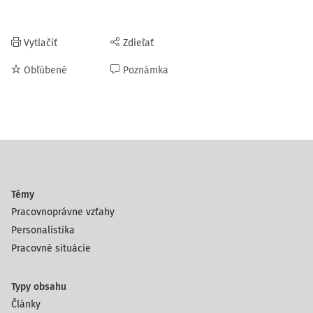
Vytlačiť
Zdieľať
Obľúbené
Poznámka
Témy
Pracovnoprávne vzťahy
Personalistika
Pracovné situácie
Typy obsahu
Články