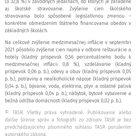
(o 32,8 %) v závodných jedálňach, do ktorých je zaradené
aj školské stravovanie. Zvýšenie cien školského
stravovania bolo spôsobené legislatívnou zmenou –
konkrétne obmedzením štátneho financovania obedov v
základných školách.
Na celkové zvýšenie medzimesačnej inflácie v septembri
2021 pôsobilo zvýšenie cien najmä v odbore reštaurácie a
hotely (kladný príspevok 0,56 percentuálneho bodu k
medzimesačnej inflácii 0,8 %), vzdelávanie (kladný
príspevok 0,06 p. b.), odevy a obuv (kladný príspevok 0,05
p. b.), potraviny a nealkoholické nápoje (kladný príspevok
0,04 p. b.), bývanie, voda, elektrina, plyn a ostatné palivá
(kladný príspevok 0,04 p. b.), nábytok, bytové vybavenie a
bežná údržba domácnosti (kladný príspevok 0,02 p. b.).
© TASR. Všetky práva vyhradené. Publikovanie alebo
ďalšie šírenie správ a fotografií zo zdrojov TASR je bez
predchádzajúceho písomného súhlasu TASR porušením
autorského zákona.