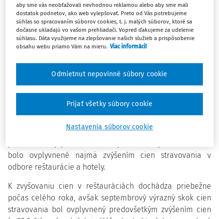
aby sme vás neobťažovali nevhodnou reklamou alebo aby sme mali
dostatok podnetov, ako web vylepšovať. Preto od Vás potrebujeme
Priemerná ročná miera inflácie HICP - harmonizovaného
súhlas so spracovaním súborov cookies, t. j. malých súborov, ktoré sa
indexu spotrebiteľských cien (vyjadrená zmenou priemeru
dočasne ukladajú vo vašom prehliadači. Vopred ďakujeme za udelenie
súhlasu. Dáta využijeme na zlepšovanie našich služieb a prispôsobenie
harmonizovaného indexu spotrebiteľských cien za
obsahu webu priamo Vám na mieru.
Viac informácií
posledných 12 mesiacov oproti priemeru
predchádzajúcich 12 mesiacov), predstavovala v
Odmietnut nepovinné súbory cookie
septembri 2021 hodnotu 2 %, čo je o 0,2 percentuálneho
bodu viac, ako bola jej hodnota v auguste 2021.
Prijať všetky súbory cookie
Medzimesačná HICP inflácia dosiahla v septembri 2021
úroveň 0,8 %. Medzimesačné, ako aj medziročné
Nastavenia súborov cookie
septembrové zvýšenie harmonizovanej inflácie v
porovnaní s jej hodnotami v predchádzajúcom mesiaci
bolo ovplyvnené najmä zvýšením cien stravovania v
odbore reštaurácie a hotely.
K zvyšovaniu cien v reštauráciách dochádza priebežne
počas celého roka, avšak septembrový výrazný skok cien
stravovania bol ovplyvnený predovšetkým zvýšením cien