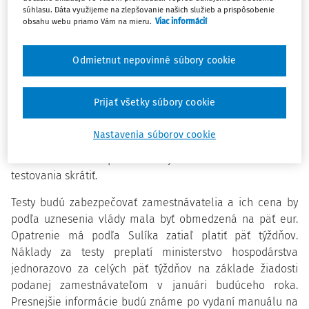
Richard Sulík (SaS). Tento režim by mal platiť do konca
súhlasu. Dáta využijeme na zlepšovanie našich služieb a prispôsobenie
roka.
obsahu webu priamo Vám na mieru.
Viac informácií
"Na splnenie podmienky ´testovaní´, bude potrebný
Odmietnut nepovinné súbory cookie
antigénový samotest nie starší ako sedem dní," povedal
Sulík. Testovanie bude realizované priamo na pracovisku,
Prijať všetky súbory cookie
kto bude výsledky kontrolovať, zatiaľ nie je jasné. Podľa
Sulíka to nemusia byť zdravotníci, ale napríklad osoba
Nastavenia súborov cookie
určená zamestnávateľom. Minister nevylúčil, že v prípade
ďalšieho zhoršenia pandemickej situácie sa môže interval
testovania skrátiť.
Testy budú zabezpečovať zamestnávatelia a ich cena by
podľa uznesenia vlády mala byť obmedzená na päť eur.
Opatrenie má podľa Sulíka zatiaľ platiť päť týždňov.
Náklady za testy preplatí ministerstvo hospodárstva
jednorazovo za celých päť týždňov na základe žiadosti
podanej zamestnávateľom v januári budúceho roka.
Presnejšie informácie budú známe po vydaní manuálu na