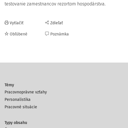
testovanie zamestnancov rezortom hospodárstva.
Vytlačiť
Zdieľať
Obľúbené
Poznámka
Témy
Pracovnoprávne vzťahy
Personalistika
Pracovné situácie
Typy obsahu