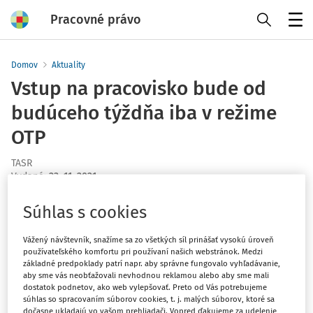
Pracovné právo
Menu
Domov
Aktuality
Vstup na pracovisko bude od
budúceho týždňa iba v režime
OTP
TASR
Vydané
:
23. 11. 2021
1 minúta čítania
Súhlas s cookies
Na pracovisko bude od začiatku budúceho týždňa
možný vstup iba zaočkovaným a zamestnancom, ktorí
Vážený návštevník, snažíme sa zo všetkých síl prinášať vysokú úroveň
ochorenie COVID-19 v posledných 180 dňoch prekonali.
používateľského komfortu pri používaní našich webstránok. Medzi
základné predpoklady patrí napr. aby správne fungovalo vyhľadávanie,
Ostatní pracovníci sa budú musieť raz za sedem dní
aby sme vás neobťažovali nevhodnou reklamou alebo aby sme mali
povinne na pracovisku otestovať. Po stredajšom
dostatok podnetov, ako web vylepšovať. Preto od Vás potrebujeme
súhlas so spracovaním súborov cookies, t. j. malých súborov, ktoré sa
rokovaní vlády o tom informoval minister hospodárstva
dočasne ukladajú vo vašom prehliadači. Vopred ďakujeme za udelenie