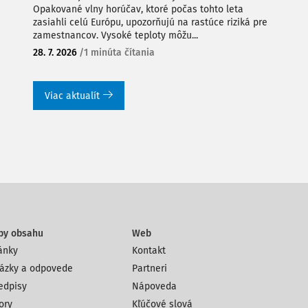
Opakované vlny horúčav, ktoré počas tohto leta
zasiahli celú Európu, upozorňujú na rastúce riziká pre
zamestnancov. Vysoké teploty môžu...
28. 7. 2026
/
1 minúta čítania
Viac aktualít
py obsahu
Web
ánky
Kontakt
ázky a odpovede
Partneri
edpisy
Nápoveda
ory
Kľúčové slová