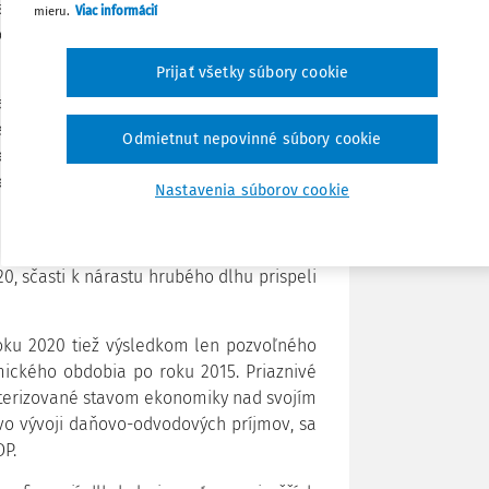
ast dlhu pôsobila viacerými kanálmi –
mieru.
Viac informácií
Poznámka
ovo-odvodových príjmov a predovšetkým
ronavírusom," spresnil rezort financií.
Prijať všetky súbory cookie
ast hrubého dlhu bolo podľa MF SR
eflektovalo mieru neistoty na finančných
Odmietnut nepovinné súbory cookie
rejnej správy. "Tieto faktory spojené s
a celkovo o vyše 9 p. b. HDP," priblížilo
Nastavenia súborov cookie
predstavovali podľa rezortu financií
, sčasti k nárastu hrubého dlhu prispeli
oku 2020 tiež výsledkom len pozvoľného
ického obdobia po roku 2015. Priaznivé
kterizované stavom ekonomiky nad svojím
vo vývoji daňovo-odvodových príjmov, sa
DP.