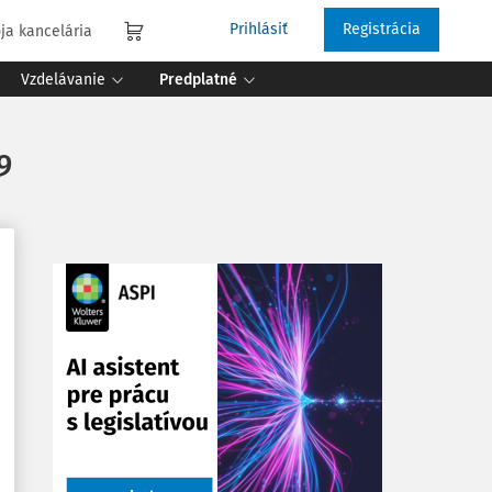
Prihlásiť
Registrácia
ja kancelária
Vzdelávanie
Predplatné
9