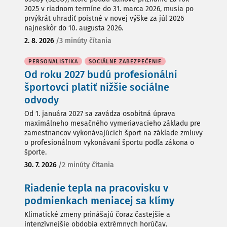
2025 v riadnom termíne do 31. marca 2026, musia po
prvýkrát uhradiť poistné v novej výške za júl 2026
najneskôr do 10. augusta 2026.
2. 8. 2026
/
3 minúty čítania
PERSONALISTIKA
SOCIÁLNE ZABEZPEČENIE
Od roku 2027 budú profesionálni
športovci platiť nižšie sociálne
odvody
Od 1. januára 2027 sa zavádza osobitná úprava
maximálneho mesačného vymeriavacieho základu pre
zamestnancov vykonávajúcich šport na základe zmluvy
o profesionálnom vykonávaní športu podľa zákona o
športe.
30. 7. 2026
/
2 minúty čítania
Riadenie tepla na pracovisku v
podmienkach meniacej sa klímy
Klimatické zmeny prinášajú čoraz častejšie a
intenzívnejšie obdobia extrémnych horúčav.