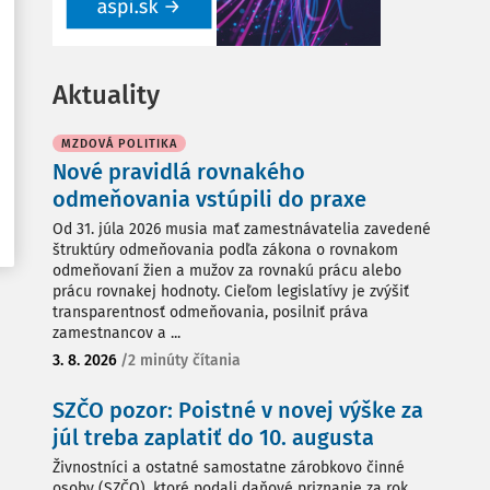
Aktuality
MZDOVÁ POLITIKA
Nové pravidlá rovnakého
odmeňovania vstúpili do praxe
Od 31. júla 2026 musia mať zamestnávatelia zavedené
štruktúry odmeňovania podľa zákona o rovnakom
odmeňovaní žien a mužov za rovnakú prácu alebo
prácu rovnakej hodnoty. Cieľom legislatívy je zvýšiť
transparentnosť odmeňovania, posilniť práva
zamestnancov a ...
3. 8. 2026
/
2 minúty čítania
SZČO pozor: Poistné v novej výške za
júl treba zaplatiť do 10. augusta
Živnostníci a ostatné samostatne zárobkovo činné
osoby (SZČO), ktoré podali daňové priznanie za rok