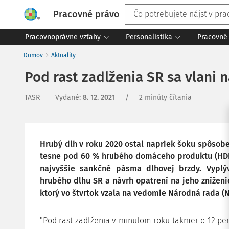
Pracovné právo
Pracovnoprávne vzťahy
Personalistika
Pracovné 
Domov
Aktuality
Pod rast zadlženia SR sa vlani
TASR
Vydané
:
8. 12. 2021
/
2 minúty čítania
Hrubý dlh v roku 2020 ostal napriek šoku spôs
tesne pod 60 % hrubého domáceho produktu (HDP)
najvyššie sankčné pásma dlhovej brzdy. Vyplý
hrubého dlhu SR a návrh opatrení na jeho zníženie
ktorý vo štvrtok vzala na vedomie Národná rada (N
"Pod rast zadlženia v minulom roku takmer o 12 per