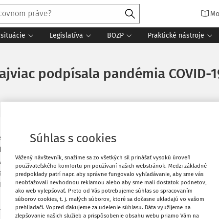
Mo
situácie
Legislatíva
BOZP
Praktické nástroje
 najviac podpísala pandémia COVID-1
Súhlas s cookies
obenému pandémiou nového koronavírusu
Vytlačiť
, čím však zároveň prvýkrát presiahol
Vážený návštevník, snažíme sa zo všetkých síl prinášať vysokú úroveň
va to z materiálu Zdôvodnenie výšky
používateľského komfortu pri používaní našich webstránok. Medzi základné
Obľúbené
 z dielne Ministerstva financií (MF) SR,
predpoklady patrí napr. aby správne fungovalo vyhľadávanie, aby sme vás
neobťažovali nevhodnou reklamou alebo aby sme mali dostatok podnetov,
R) SR.
ako web vylepšovať. Preto od Vás potrebujeme súhlas so spracovaním
Zdieľať
súborov cookies, t. j. malých súborov, ktoré sa dočasne ukladajú vo vašom
prehliadači. Vopred ďakujeme za udelenie súhlasu. Dáta využijeme na
centuálnych bodov (p. b.) HDP sa najviac
zlepšovanie našich služieb a prispôsobenie obsahu webu priamo Vám na