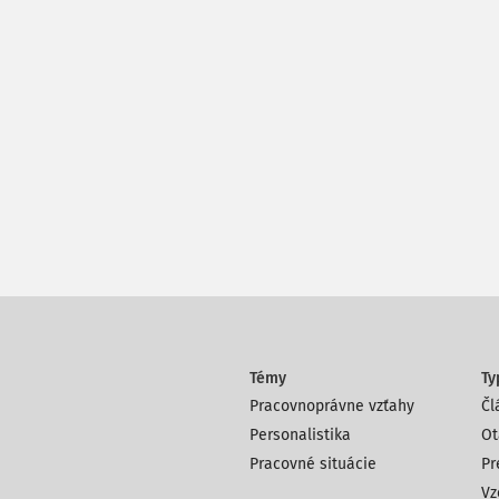
Témy
Ty
Pracovnoprávne vzťahy
Čl
Personalistika
Ot
Pracovné situácie
Pr
Vz