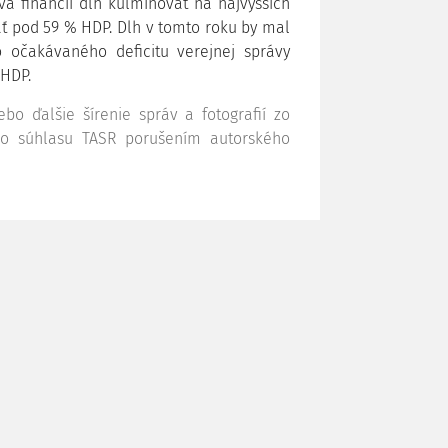
a financií dlh kulminovať na najvyšších
ať pod 59 % HDP. Dlh v tomto roku by mal
 očakávaného deficitu verejnej správy
 HDP.
bo ďalšie šírenie správ a fotografií zo
ho súhlasu TASR porušením autorského