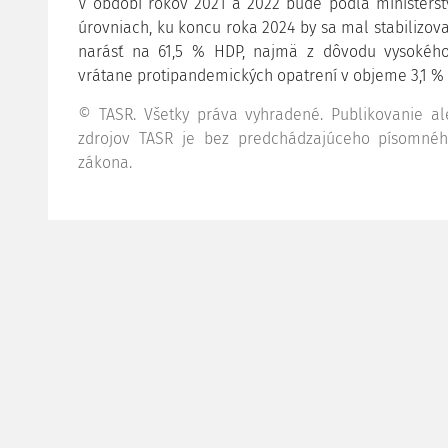
V období rokov 2021 a 2022 bude podľa ministerstv
úrovniach, ku koncu roka 2024 by sa mal stabilizov
narásť na 61,5 % HDP, najmä z dôvodu vysokého
vrátane protipandemických opatrení v objeme 3,1 %
© TASR. Všetky práva vyhradené. Publikovanie ale
zdrojov TASR je bez predchádzajúceho písomné
zákona.