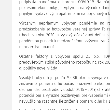
podpísala pandémia ochorenia COVID-19. Na nár
poklesom ekonomiky, jej vplyvom na výpadok daň
prijatými výdavkovými opatreniami na boj s novým ko
Výrazným nepriamym vplyvom pandémie na r
predzásobenie sa hotovosťou verejnej správy. To r
trhoch v roku 2020 a vysoký očakávaný deficit ve
pandémiou prispeli k medziročnému zvýšeniu zadlženi
ministerstvo financií.
Ostatné faktory s vplyvom spolu 2,5 p.b. HDP 
predovšetkým riziká pôvodného rozpočtu na rok 2020
aj politiky novej vlády.
Vysoký hrubý dlh je podľa MF SR okrem vývoja v r
znižovania pomeru dlhu počas priaznivého ekonom
ekonomické prostredie v období 2015 - 2019, chara
potenciálom a výrazne pozitívnymi prekvapeniami 
nevyužilo na razantnejšie zníženie pomeru dlhu k H