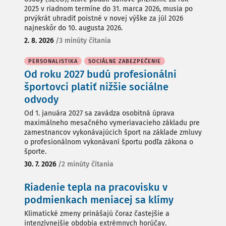
2025 v riadnom termíne do 31. marca 2026, musia po
prvýkrát uhradiť poistné v novej výške za júl 2026
najneskôr do 10. augusta 2026.
2. 8. 2026
/
3 minúty čítania
PERSONALISTIKA
SOCIÁLNE ZABEZPEČENIE
Od roku 2027 budú profesionálni
športovci platiť nižšie sociálne
odvody
Od 1. januára 2027 sa zavádza osobitná úprava
maximálneho mesačného vymeriavacieho základu pre
zamestnancov vykonávajúcich šport na základe zmluvy
o profesionálnom vykonávaní športu podľa zákona o
športe.
30. 7. 2026
/
2 minúty čítania
Riadenie tepla na pracovisku v
podmienkach meniacej sa klímy
Klimatické zmeny prinášajú čoraz častejšie a
intenzívnejšie obdobia extrémnych horúčav.