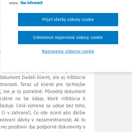
skej únii sa čoraz viac rozširuje, a to
mieru.
Viac informácií
Poznámka
u neho si krajiny EÚ vymieňajú údaje o
umenty (SED). Od septembra 2021, odkedy
Prijať všetky súbory cookie
je, do začiatku januára 2022 Sociálna
dokumentov. Išlo o prijaté a odoslané
 nezamestnanosti, príjme z posledného
Odmietnut nepovinné súbory cookie
 v inom členskom štáte EÚ, rodinných
jú vplyv na posúdenie nároku na dávku v
Nastavenia súborov cookie
 inom štáte EÚ.
ovali v papierovej forme prevažne
ument žiadali klienti, ale aj inštitúcie
anosti. Teraz už klienti pre rýchlejšie
, nie je to potrebné. Pôvodný dokument
álne na tie údaje, ktoré inštitúcia k
aduje. Celá výmena sa udeje bez toho,
či v zahraničí, čo iste ocení ako ďalšie
avovaní dávky v nezamestnanosti. Ak to
iálnej poisťovni iba podporné dokumenty o