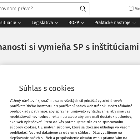
Mo
situácie
Legislatíva
BOZP
Praktické nástroje
anosti si vymieňa SP s inštitúciami
Súhlas s cookies
mestnanosti na Slovensku po ukončení
Vytlačiť
ť papierovým dokladom (tzv. prenosným
Vážený návštevník, snažíme sa zo všetkých síl prinášať vysokú úroveň
rmácie pre posúdenie dávky vymieňa s
používateľského komfortu pri používaní našich webstránok. Medzi základné
Obľúbené
pojeným kráľovstvom Veľkej Británie a
predpoklady patrí napr. aby správne fungovalo vyhľadávanie, aby sme vás
neobťažovali nevhodnou reklamou alebo aby sme mali dostatok podnetov,
a to opäť znamená menej papierovania a
ako web vylepšovať. Preto od Vás potrebujeme súhlas so spracovaním
Zdieľať
súborov cookies, t. j. malých súborov, ktoré sa dočasne ukladajú vo vašom
prehliadači. Vopred ďakujeme za udelenie súhlasu. Dáta využijeme na
zlepšovanie našich služieb a prispôsobenie obsahu webu priamo Vám na