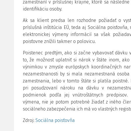
zamestnaní v príslušnej krajine, ktoré sa následn
identifikáciu osoby.
Ak sa klient predsa len rozhodne požiadať o vy
príslušná inštitúcia EÚ, teda aj Sociálna poisťovňa
elektronickej výmeny informácií sa však požiada
poisťovne znížili takmer o polovicu.
Poistenec predtým, ako si začne vybavovať dávku 
to, že možnosť uplatniť si nárok v štáte inom, ak
výnimkou v zmysle európskych koordinačných nari
nezamestnanosti by si mala nezamestnaná osoba p
zamestnania, lebo v tomto štáte si platila poistné.
pri posudzovaní nároku na dávku v nezamestna
podmienok podľa jej vnútroštátnych predpisov. 
výmena, nie je potom potrebné žiadať z iného člens
sociálneho zabezpečenia ich má vo vlastných regist
Zdroj:
Sociálna poisťovňa