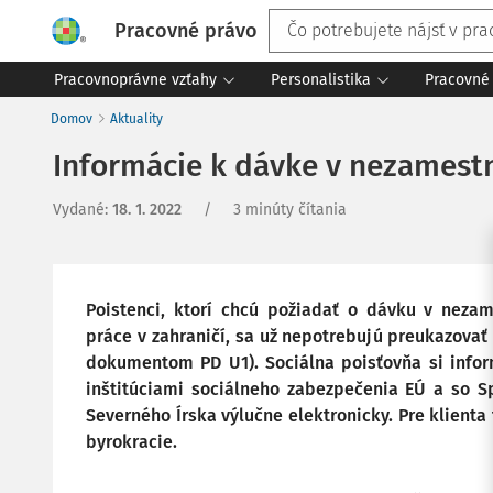
Pracovné právo
Pracovnoprávne vzťahy
Personalistika
Pracovné 
Domov
Aktuality
Informácie k dávke v nezamestn
Vydané
:
18. 1. 2022
/
3 minúty čítania
Poistenci, ktorí chcú požiadať o dávku v neza
práce v zahraničí, sa už nepotrebujú preukazova
dokumentom PD U1). Sociálna poisťovňa si info
inštitúciami sociálneho zabezpečenia EÚ a so S
Severného Írska výlučne elektronicky. Pre klient
byrokracie.