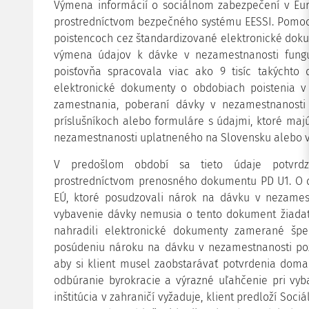
Výmena informácií o sociálnom zabezpečení v Európ
prostredníctvom bezpečného systému EESSI. Pomoco
poistencoch cez štandardizované elektronické dok
výmena údajov k dávke v nezamestnanosti fungu
poisťovňa spracovala viac ako 9 tisíc takýchto 
elektronické dokumenty o obdobiach poistenia v
zamestnania, poberaní dávky v nezamestnanosti
príslušníkoch alebo formuláre s údajmi, ktoré ma
nezamestnanosti uplatneného na Slovensku alebo v
V predošlom období sa tieto údaje potvrdz
prostredníctvom prenosného dokumentu PD U1. O dok
EÚ, ktoré posudzovali nárok na dávku v nezamestn
vybavenie dávky nemusia o tento dokument žiadať
nahradili elektronické dokumenty zamerané špeci
posúdeniu nároku na dávku v nezamestnanosti pož
aby si klient musel zaobstarávať potvrdenia doma 
odbúranie byrokracie a výrazné uľahčenie pri vyb
inštitúcia v zahraničí vyžaduje, klient predloží Soc