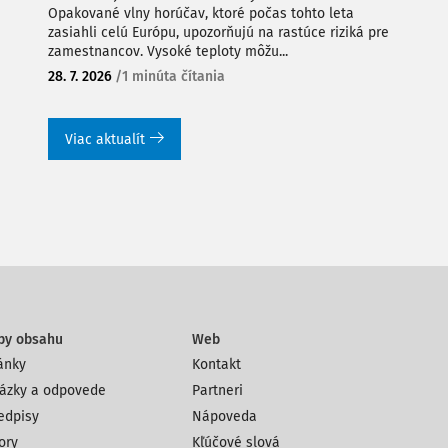
Opakované vlny horúčav, ktoré počas tohto leta
zasiahli celú Európu, upozorňujú na rastúce riziká pre
zamestnancov. Vysoké teploty môžu...
28. 7. 2026
/
1 minúta čítania
Viac aktualít
py obsahu
Web
ánky
Kontakt
ázky a odpovede
Partneri
edpisy
Nápoveda
ory
Kľúčové slová