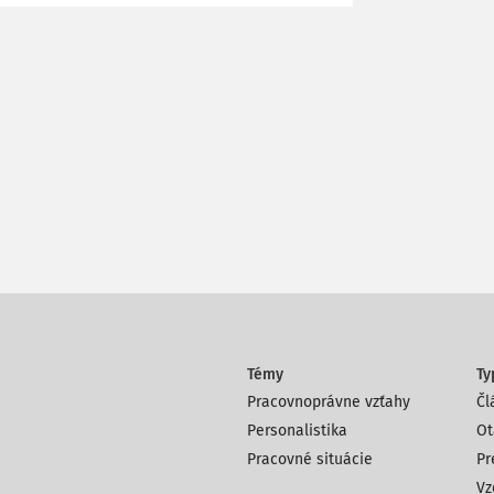
Témy
Ty
Pracovnoprávne vzťahy
Čl
Personalistika
Ot
Pracovné situácie
Pr
Vz