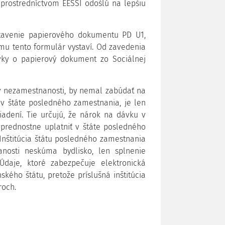
e prostredníctvom EESSI odošlú na lepšiu
stavenie papierového dokumentu PD U1,
, mu tento formulár vystaví. Od zavedenia
vky o papierový dokument zo Sociálnej
v nezamestnanosti, by nemal zabúdať na
o v štáte posledného zamestnania, je len
adení. Tie určujú, že nárok na dávku v
rednostne uplatniť v štáte posledného
 Inštitúcia štátu posledného zamestnania
nosti neskúma bydlisko, len splnenie
Údaje, ktoré zabezpečuje elektronická
kého štátu, pretože príslušná inštitúcia
roch.