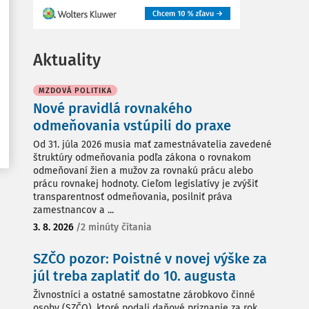
Aktuality
MZDOVÁ POLITIKA
Nové pravidlá rovnakého
odmeňovania vstúpili do praxe
Od 31. júla 2026 musia mať zamestnávatelia zavedené
štruktúry odmeňovania podľa zákona o rovnakom
odmeňovaní žien a mužov za rovnakú prácu alebo
prácu rovnakej hodnoty. Cieľom legislatívy je zvýšiť
transparentnosť odmeňovania, posilniť práva
zamestnancov a ...
3. 8. 2026
/
2 minúty čítania
SZČO pozor: Poistné v novej výške za
júl treba zaplatiť do 10. augusta
Živnostníci a ostatné samostatne zárobkovo činné
osoby (SZČO), ktoré podali daňové priznanie za rok