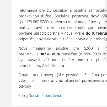
Informácia pre živnostníkov a ostatné samostatn
proaktívnou službou Sociálnej poisťovne. Nová výš
týka 173 867 SZČO, ktorým sa mení minimálny vymer
platby upraviť pre zmenu maximálneho vymeriavaci
povinné uhradiť poistné v novej výške
do 8. febru
odporúča, aby si nezabudli včas upraviť aj platobný 
Nové minimálne poistné pre SZČO s min
predstavuje
187,78
eura
mesačne (v roku 2020 to 
vymeriavacím základom budú v tomto roku platiť 
(vlani to bolo 2 533,98 eura).
Oznámenia o novej výške poistného Sociálna poi
výkonom činnosti, aby po ukončení pozastavenia či
odvody.
Zdroj:
Sociálna poisťovňa