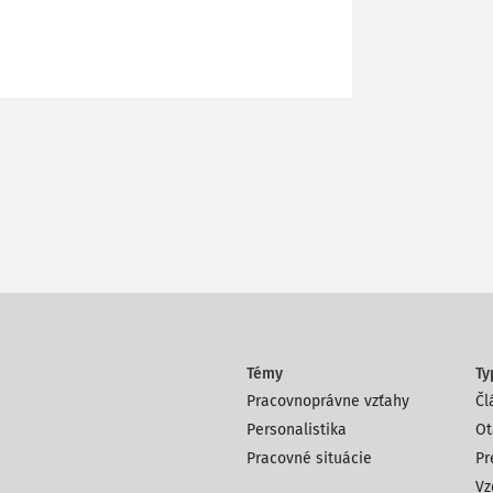
Témy
Ty
Pracovnoprávne vzťahy
Čl
Personalistika
Ot
Pracovné situácie
Pr
Vz