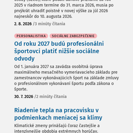
2025 v riadnom termíne do 31. marca 2026, musia po
prvýkrát uhradiť poistné v novej výške za júl 2026
najneskôr do 10. augusta 2026.
2. 8. 2026
/
3 minúty čítania
PERSONALISTIKA
SOCIÁLNE ZABEZPEČENIE
Od roku 2027 budú profesionálni
športovci platiť nižšie sociálne
odvody
Od 1. januára 2027 sa zavádza osobitná úprava
maximálneho mesačného vymeriavacieho základu pre
zamestnancov vykonávajúcich šport na základe zmluvy
o profesionálnom vykonávaní športu podľa zákona o
športe.
30. 7. 2026
/
2 minúty čítania
Riadenie tepla na pracovisku v
podmienkach meniacej sa klímy
Klimatické zmeny prinášajú čoraz častejšie a
intenzívnejšie obdobia extrémnych horúčav.