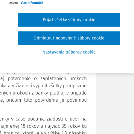
priamu formu podpory štátu do oblasti
mieru.
Viac informácií
Poznámka
 čo ešte v roku 2018 si ho uplatnilo 7072
.581. Rastie pritom aj suma uplatneného
Prijať všetky súbory cookie
2020 uplatnili nárok na zníženie dane v
platnenia nároku na zníženie dane bola v
Odmietnut nepovinné súbory cookie
é subjekty môžu uplatniť opäť i v tomto
Nastavenia súborov cookie
mov fyzických osôb alebo v žiadosti o
ríjmov zo závislej činnosti. Dôležité je
ia je potrebné k žiadosti o vykonanie
 aj potvrdenie o zaplatených úrokoch
ka a v žiadosti vyplniť všetky predpísané
tených úrokoch z banky platí aj v prípade
e, pričom toto potvrdenie je povinnou
enky v čase podania žiadosti o úver na
 najmenej 18 rokov a najviac 35 rokov ku
 hranica, ktorá je vo výške 1,3 násobku