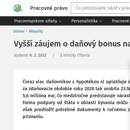
Pracovné právo
Pracovnoprávne vzťahy
Personalistika
Pracovné 
Domov
Aktuality
Vyšší záujem o daňový bonus n
Vydané
:
6. 2. 2022
/
3 minúty čítania
Čoraz viac daňovníkov s hypotékou si uplatňuje 
za zdaňovacie obdobie roku 2020 tak urobilo 23.5
5,6 milióna eur, čo medziročne predstavuje nárast
formu podpory od štátu v oblasti bývania môžu d
však predložiť potrebné dokumenty k ročnému 
priznaniu.