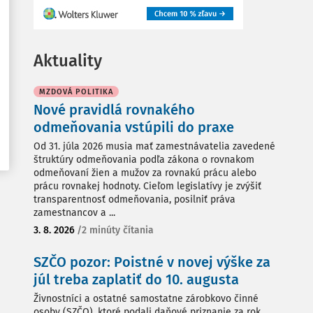
Aktuality
MZDOVÁ POLITIKA
Nové pravidlá rovnakého
odmeňovania vstúpili do praxe
Od 31. júla 2026 musia mať zamestnávatelia zavedené
štruktúry odmeňovania podľa zákona o rovnakom
odmeňovaní žien a mužov za rovnakú prácu alebo
prácu rovnakej hodnoty. Cieľom legislatívy je zvýšiť
transparentnosť odmeňovania, posilniť práva
zamestnancov a ...
3. 8. 2026
/
2 minúty čítania
SZČO pozor: Poistné v novej výške za
júl treba zaplatiť do 10. augusta
Živnostníci a ostatné samostatne zárobkovo činné
osoby (SZČO), ktoré podali daňové priznanie za rok