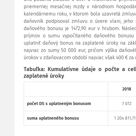
priemernej mesačnej mzdy v národnom hospodárs
kalendárnemu roku, v ktorom bola uzavretá zmluva
daňovník podpisoval zmluvu o úvere vlani, jeho 
daňového bonusu je 1472,90 eur v hrubom. Násled
príjmov o sumu vypočítaného daňového bonusu 
uplatniť daňový bonus na zaplatené úroky na zák
najviac zo sumy 50 000 eur, pričom výška daňové
úrokov v zdaňovacom období najviac však 400 € za 
Tabuľka: Kumulatívne údaje o počte a ce
zaplatené úroky
2018
počet DS s uplatneným bonusom
7 072
suma uplatneného bonusu
1 204 811,71