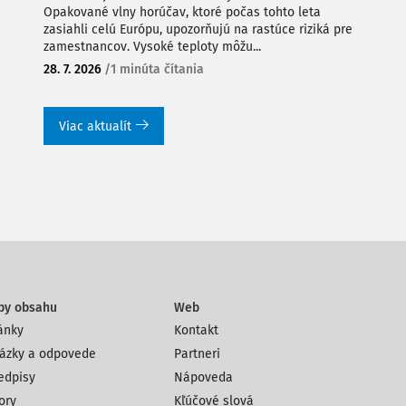
Opakované vlny horúčav, ktoré počas tohto leta
zasiahli celú Európu, upozorňujú na rastúce riziká pre
zamestnancov. Vysoké teploty môžu...
28. 7. 2026
/
1 minúta čítania
Viac aktualít
py obsahu
Web
ánky
Kontakt
ázky a odpovede
Partneri
edpisy
Nápoveda
ory
Kľúčové slová