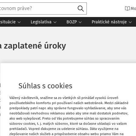
Mo
situácie
Legislatíva
BOZP
Praktické nástroje
a zaplatené úroky
Súhlas s cookies
daňový bonus na zaplatené úroky. Vlani
Vytlačiť
81 daňových subjektov v celkovej výške
Vážený návštevník, snažíme sa zo všetkých síl prinášať vysokú úroveň
 o 1,7 milióna eur. Využiť túto nepriamu
používateľského komfortu pri používaní našich webstránok. Medzi základné
Obľúbené
aňovníci aj v tomto roku. Potrebné je
predpoklady patrí napr. aby správne fungovalo vyhľadávanie, aby sme vás
neobťažovali nevhodnou reklamou alebo aby sme mali dostatok podnetov,
zúčtovaniu dane, prípadne k daňovému
ako web vylepšovať. Preto od Vás potrebujeme súhlas so spracovaním
Zdieľať
súborov cookies, t. j. malých súborov, ktoré sa dočasne ukladajú vo vašom
prehliadači. Vopred ďakujeme za udelenie súhlasu. Dáta využijeme na
zlepšovanie našich služieb a prispôsobenie obsahu webu priamo Vám na