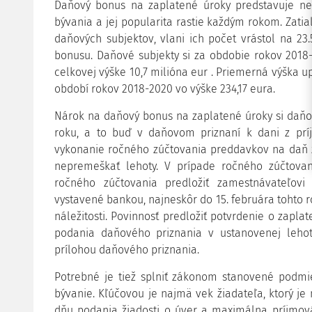
Daňový bonus na zaplatené úroky predstavuje ne
bývania a jej popularita rastie každým rokom. Zatiaľ
daňových subjektov, vlani ich počet vrástol na 23
bonusu. Daňové subjekty si za obdobie rokov 2018-
celkovej výške 10,7 milióna eur . Priemerná výška u
období rokov 2018-2020 vo výške 234,17 eura.
Nárok na daňový bonus na zaplatené úroky si daňov
roku, a to buď v daňovom priznaní k dani z príj
vykonanie ročného zúčtovania preddavkov na daň z p
nepremeškať lehoty. V prípade ročného zúčtovan
ročného zúčtovania predložiť zamestnávateľovi
vystavené bankou, najneskôr do 15. februára tohto ro
náležitosti. Povinnosť predložiť potvrdenie o zapla
podania daňového priznania v ustanovenej lehot
prílohou daňového priznania.
Potrebné je tiež splniť zákonom stanovené podmi
bývanie. Kľúčovou je najmä vek žiadateľa, ktorý je
dňu podania žiadosti o úver a maximálna príjmová