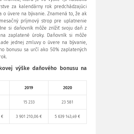
tve za kalendárny rok predchádzajúci
 o úvere na bývanie. Znamená to, že ak
mesačný príjmový strop pre uplatnenie
ne si daňovník môže znížiť svoju daň z
na zaplatené úroky. Daňovník si môže
lade jednej zmluvy o úvere na bývanie,
ho bonusu sa určí ako 50% zaplatených
rok.
lkovej výške daňového bonusu na
2019
2020
15 233
23 581
 €
3 901 210,06 €
5 639 143,49 €