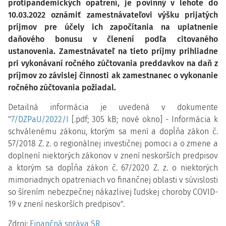
protipandemických opatrení, je povinný v lehote do
10.03.2022 oznámiť zamestnávateľovi výšku prijatých
príjmov pre účely ich započítania na uplatnenie
daňového bonusu v členení podľa citovaného
ustanovenia. Zamestnávateľ na tieto príjmy prihliadne
pri vykonávaní ročného zúčtovania preddavkov na daň z
príjmov zo závislej činnosti ak zamestnanec o vykonanie
ročného zúčtovania požiadal.
Detailná informácia je uvedená v dokumente
"
7/DZPaU/2022/I
[.pdf; 305 kB; nové okno] - Informácia k
schválenému zákonu, ktorým sa mení a dopĺňa zákon č.
57/2018 Z. z. o regionálnej investičnej pomoci a o zmene a
doplnení niektorých zákonov v znení neskorších predpisov
a ktorým sa dopĺňa zákon č. 67/2020 Z. z. o niektorých
mimoriadnych opatreniach vo finančnej oblasti v súvislosti
so šírením nebezpečnej nákazlivej ľudskej choroby COVID-
19 v znení neskorších predpisov".
Zdroj:
Finančná správa SR