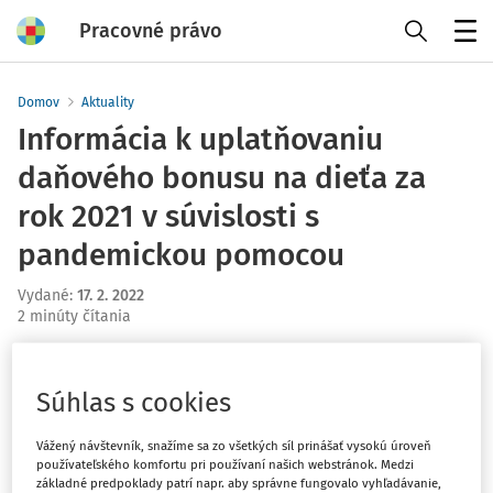
Pracovné právo
Menu
Domov
Aktuality
Informácia k uplatňovaniu
daňového bonusu na dieťa za
rok 2021 v súvislosti s
pandemickou pomocou
Vydané
:
17. 2. 2022
2 minúty čítania
Novela zákona, ktorou sa mení zákon o regionálnej
investičnej pomoci a zákon o niektorých mimoriadnych
Súhlas s cookies
opatreniach vo finančnej oblasti v súvislosti so šírením
nebezpečnej nákazlivej ľudskej choroby COVID-19
Vážený návštevník, snažíme sa zo všetkých síl prinášať vysokú úroveň
predstavuje pokračovanie v opatreniach v oblasti
používateľského komfortu pri používaní našich webstránok. Medzi
základné predpoklady patrí napr. aby správne fungovalo vyhľadávanie,