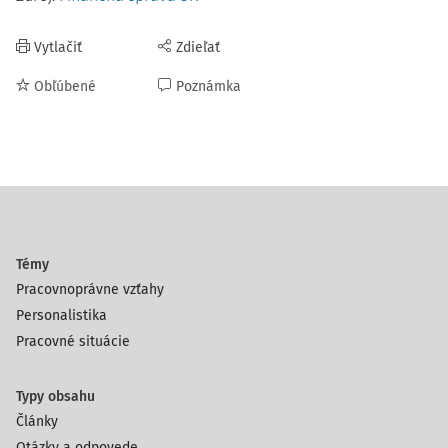
Vytlačiť
Zdieľať
Obľúbené
Poznámka
Témy
Pracovnoprávne vzťahy
Personalistika
Pracovné situácie
Typy obsahu
Články
Otázky a odpovede