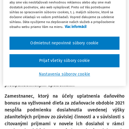
zmiernenia podmienok pre uplatnenie daňového
aby sme vás neobťažovali nevhodnou reklamou alebo aby sme mali
bonusu na vyživované dieťa za zdaňovacie obdobie roku
dostatok podnetov, ako web vylepšovať. Preto od Vás potrebujeme
súhlas so spracovaním súborov cookies, t. j. malých súborov, ktoré sa
2021.
dočasne ukladajú vo vašom prehliadači. Vopred ďakujeme za udelenie
súhlasu. Dáta využijeme na zlepšovanie našich služieb a prispôsobenie
obsahu webu priamo Vám na mieru.
Viac informácií
Pri uplatnení daňového bonusu na vyživované dieťa sa
na účely splnenia podmienky dosiahnutia zdaniteľných
príjmov aspoň vo výške 6-násobku minimálnej mzdy
(čo
Odmietnut nepovinné súbory cookie
za zdaňovacie obdobie roku 2021 predstavuje sumu 3 738
€), považujú za zdaniteľné príjmy aj oslobodené plnenia,
Prijať všetky súbory cookie
ktoré daňovníci, ktorí dosahujú príjmy zo závislej činnosti
alebo príjmy z podnikania a z inej samostatnej zárobkovej
Nastavenia súborov cookie
činnosti,
prijali v súvislosti s niektorými
protipandemickými opatreniami
.
Zamestnanec, ktorý na účely uplatnenia daňového
bonusu na vyživované dieťa za zdaňovacie obdobie 2021
nespĺňa podmienku dosiahnutia uvedenej výšky
zdaniteľných príjmov zo závislej činnosti a v súvislosti s
citovanými príjmami v novele ich dosiahol v rámci