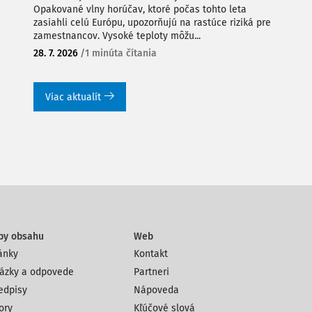
Opakované vlny horúčav, ktoré počas tohto leta
zasiahli celú Európu, upozorňujú na rastúce riziká pre
zamestnancov. Vysoké teploty môžu...
28. 7. 2026
/
1 minúta čítania
Viac aktualít
py obsahu
Web
ánky
Kontakt
ázky a odpovede
Partneri
edpisy
Nápoveda
ory
Kľúčové slová