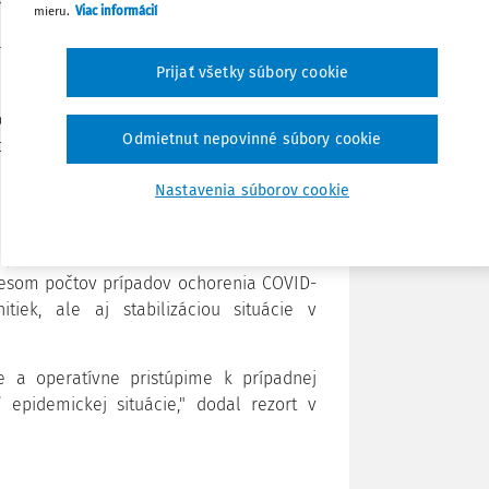
mieru.
Viac informácií
Poznámka
počtu osôb alebo štvorcových metrov,"
atej Mišík. Pripomenul, že budú naďalej
Prijať všetky súbory cookie
rátorov. Mišík ozrejmil, že moderátori v
Odmietnut nepovinné súbory cookie
enciách po novom nebudú povinní nosiť
Nastavenia súborov cookie
a Slovensko z niektorých destinácií.
prísť až koncom marca. Ministerstvo
klesom počtov prípadov ochorenia COVID-
tiek, ale aj stabilizáciou situácie v
e a operatívne pristúpime k prípadnej
 epidemickej situácie," dodal rezort v