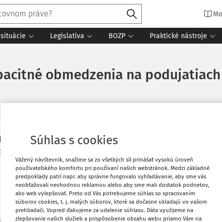
Mo
situácie
Legislatíva
BOZP
Praktické nástroje
apacitné obmedzenia na podujatiach
Súhlas s cookies
 hromadných podujatiach i obmedzenia
Vytlačiť
ude naďalej povinné. V stredu o tom
Vážený návštevník, snažíme sa zo všetkých síl prinášať vysokú úroveň
používateľského komfortu pri používaní našich webstránok. Medzi základné
Obľúbené
predpoklady patrí napr. aby správne fungovalo vyhľadávanie, aby sme vás
neobťažovali nevhodnou reklamou alebo aby sme mali dostatok podnetov,
zdravotníctva (ÚVZ) SR. Zverejnia ich vo
ako web vylepšovať. Preto od Vás potrebujeme súhlas so spracovaním
Zdieľať
súborov cookies, t. j. malých súborov, ktoré sa dočasne ukladajú vo vašom
prehliadači. Vopred ďakujeme za udelenie súhlasu. Dáta využijeme na
zlepšovanie našich služieb a prispôsobenie obsahu webu priamo Vám na
í, fitnescentier, akvaparkov, wellnessov,