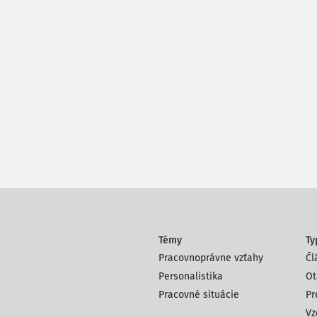
Témy
Ty
Pracovnoprávne vzťahy
Čl
Personalistika
Ot
Pracovné situácie
Pr
Vz