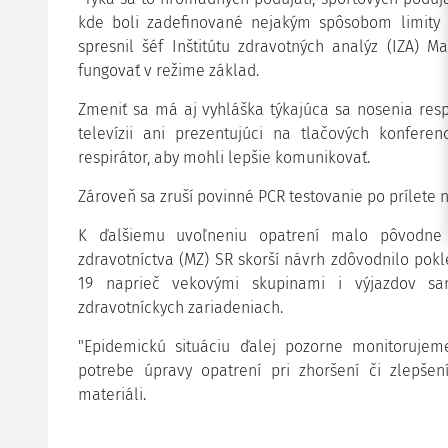
kde boli zadefinované nejakým spôsobom limity 
spresnil šéf Inštitútu zdravotných analýz (IZA) M
fungovať v režime základ.
Zmeniť sa má aj vyhláška týkajúca sa nosenia respi
televízii ani prezentujúci na tlačových konfer
respirátor, aby mohli lepšie komunikovať.
Zároveň sa zruší povinné PCR testovanie po prílete n
K ďalšiemu uvoľneniu opatrení malo pôvodne 
zdravotníctva (MZ) SR skorší návrh zdôvodnilo po
19 naprieč vekovými skupinami i výjazdov sani
zdravotníckych zariadeniach.
"Epidemickú situáciu ďalej pozorne monitorujem
potrebe úpravy opatrení pri zhoršení či zlepšení
materiáli.