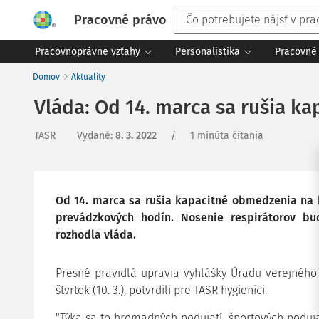
Pracovné právo
Pracovnoprávne vzťahy
Personalistika
Pracovné 
Domov
Aktuality
Vláda: Od 14. marca sa rušia k
TASR
Vydané
:
8. 3. 2022
/
1 minúta čítania
Od 14. marca sa rušia kapacitné obmedzenia na
prevádzkových hodín. Nosenie respirátorov b
rozhodla vláda.
Presné pravidlá upravia vyhlášky Úradu verejného 
štvrtok (10. 3.), potvrdili pre TASR hygienici.
"Týka sa to hromadných podujatí, športových podujat