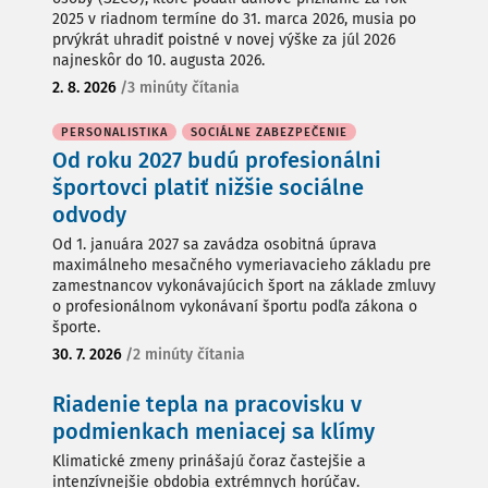
2025 v riadnom termíne do 31. marca 2026, musia po
prvýkrát uhradiť poistné v novej výške za júl 2026
najneskôr do 10. augusta 2026.
2. 8. 2026
/
3 minúty čítania
PERSONALISTIKA
SOCIÁLNE ZABEZPEČENIE
Od roku 2027 budú profesionálni
športovci platiť nižšie sociálne
odvody
Od 1. januára 2027 sa zavádza osobitná úprava
maximálneho mesačného vymeriavacieho základu pre
zamestnancov vykonávajúcich šport na základe zmluvy
o profesionálnom vykonávaní športu podľa zákona o
športe.
30. 7. 2026
/
2 minúty čítania
Riadenie tepla na pracovisku v
podmienkach meniacej sa klímy
Klimatické zmeny prinášajú čoraz častejšie a
intenzívnejšie obdobia extrémnych horúčav.