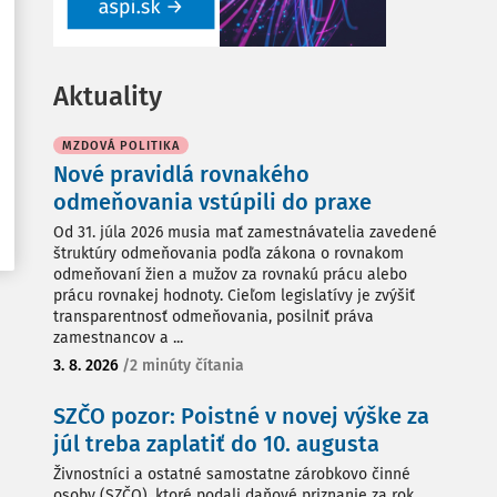
Aktuality
MZDOVÁ POLITIKA
Nové pravidlá rovnakého
odmeňovania vstúpili do praxe
Od 31. júla 2026 musia mať zamestnávatelia zavedené
štruktúry odmeňovania podľa zákona o rovnakom
odmeňovaní žien a mužov za rovnakú prácu alebo
prácu rovnakej hodnoty. Cieľom legislatívy je zvýšiť
transparentnosť odmeňovania, posilniť práva
zamestnancov a ...
3. 8. 2026
/
2 minúty čítania
SZČO pozor: Poistné v novej výške za
júl treba zaplatiť do 10. augusta
Živnostníci a ostatné samostatne zárobkovo činné
osoby (SZČO), ktoré podali daňové priznanie za rok