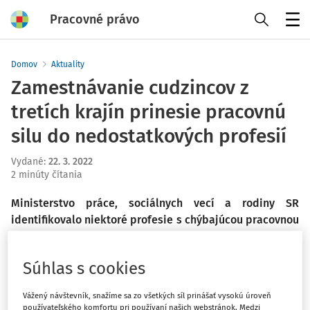
Pracovné právo
Menu
Domov
Aktuality
Zamestnávanie cudzincov z
tretích krajín prinesie pracovnú
silu do nedostatkových profesií
Vydané
:
22. 3. 2022
2 minúty čítania
Ministerstvo práce, sociálnych vecí a rodiny SR
identifikovalo niektoré profesie s chýbajúcou pracovnou
silou a vyvíja úsilie o selektívne otvorenie trhu práce
pre vybrané skupiny zamestnancov z cudziny. V tejto
Súhlas s cookies
súvislosti vláda SR prijala nariadenia, ktoré umožňujú
jednoduchšie získavanie národných víz pre vybrané
Vážený návštevník, snažíme sa zo všetkých síl prinášať vysokú úroveň
kvalifikácie. V dôsledku ozbrojeného konfliktu na
používateľského komfortu pri používaní našich webstránok. Medzi