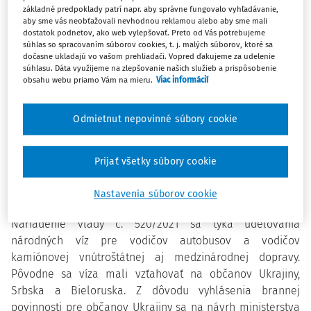
Ukrajine bolo dnes (23.3.) na vláde SR schválené
základné predpoklady patrí napr. aby správne fungovalo vyhľadávanie,
aby sme vás neobťažovali nevhodnou reklamou alebo aby sme mali
doplnenie jedného z nariadení. Rozširuje sa okruh krajín
dostatok podnetov, ako web vylepšovať. Preto od Vás potrebujeme
pôvodu občanov tretích krajín, ktorým budú udeľované
súhlas so spracovaním súborov cookies, t. j. malých súborov, ktoré sa
dočasne ukladajú vo vašom prehliadači. Vopred ďakujeme za udelenie
národné víza.
súhlasu. Dáta využijeme na zlepšovanie našich služieb a prispôsobenie
obsahu webu priamo Vám na mieru.
Viac informácií
1. apríla 2022 nadobúdajú účinnosť dve nariadenia vlády
SR, ktorými sa spúšťa zrýchlená schéma udeľovania
Odmietnut nepovinné súbory cookie
národných víz (tzv. D víza) pre zjednodušený prístup
vodičov (č. 520/2021) a vysokokvalifikovaných
Prijať všetky súbory cookie
zamestnancov (č. 521/2021) z tretích krajín na slovenský
trh práce. Regulácia pracovnej mobility z tretích krajín je
Nastavenia súborov cookie
zabezpečená stanovením kvót pre jednotlivé povolania.
Nariadenie vlády č. 520/2021 sa týka udeľovania
národných víz pre vodičov autobusov a vodičov
kamiónovej vnútroštátnej aj medzinárodnej dopravy.
Pôvodne sa víza mali vzťahovať na občanov Ukrajiny,
Srbska a Bieloruska. Z dôvodu vyhlásenia brannej
povinnosti pre občanov Ukrajiny sa na návrh ministerstva