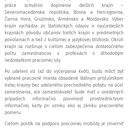
práce schválilo doplnenie ďalších krajín –
Severomacedónska republika, Bosna a Hercegovina,
Čierna Hora, Gruzínsko, Arménsko a Moldavsko. Výber
krajín vychádza zo štatistických údajov o najčastejších
krajinách pôvodu občanov tretích krajín v predmetných
povolaniach a tiež z kultúrnej a jazykovej blízkosti. Okruh
krajín sa rozširuje s cieľom zabezpečenia dostatočného
počtu zamestnancov v profesiách s dlhodobým
nedostatkom pracovnej sily.
Po udelení víz (až do vyčerpania kvót), budú môcť byť
vybrané pracovné miesta obsadené štátnym príslušníkom
tretej krajiny bez udeleného prechodného pobytu na účel
zamestnania, ale zamestnávateľ bude mať v uvedených
prípadoch informačnú povinnosť prostredníctvom
informačnej karty pri vzniku ako aj zániku pracovného
pomeru.
Cieľom politík na podporu pracovnej mobility je zmierniť