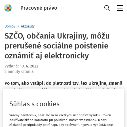
Pracovné právo
Menu
Domov
Aktuality
SZČO, občania Ukrajiny, môžu
prerušené sociálne poistenie
oznámiť aj elektronicky
Vydané
:
10. 4. 2022
2 minúty čítania
Po tom, ako vstúpil do platnosti tzv. lex Ukrajina, zmenil
sa aj zákon o sociálnom poistení. Sociálna poisťovňa v
tejto súvislosti pripravila nové formuláre, ktoré môžu
Súhlas s cookies
využiť občania Ukrajiny, aby si jednoduchým spôsobom
mohli splniť povinnosť a informovať o zmene ich
Vážený návštevník, snažíme sa zo všetkých síl prinášať vysokú úroveň
životnej situácie.
používateľského komfortu pri používaní našich webstránok. Medzi
základné predpoklady patrí napr. aby správne fungovalo vyhľadávanie,