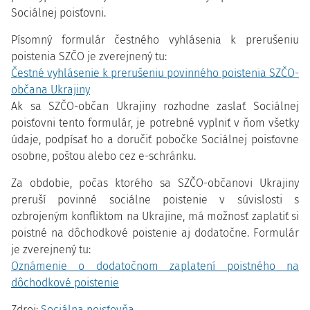
Sociálnej poisťovni.
Písomný formulár čestného vyhlásenia k prerušeniu
poistenia SZČO je zverejnený tu:
Čestné vyhlásenie k prerušeniu povinného poistenia SZČO-
občana Ukrajiny
Ak sa SZČO-občan Ukrajiny rozhodne zaslať Sociálnej
poisťovni tento formulár, je potrebné vyplniť v ňom všetky
údaje, podpísať ho a doručiť pobočke Sociálnej poisťovne
osobne, poštou alebo cez e-schránku.
Za obdobie, počas ktorého sa SZČO-občanovi Ukrajiny
preruší povinné sociálne poistenie v súvislosti s
ozbrojeným konfliktom na Ukrajine, má možnosť zaplatiť si
poistné na dôchodkové poistenie aj dodatočne. Formulár
je zverejnený tu:
Oznámenie o dodatočnom zaplatení poistného na
dôchodkové poistenie
Zdroj:
Sociálna poisťovňa