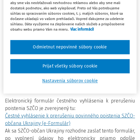
aby sme vás neobťažovali nevhodnou reklamou alebo aby sme mali
Podľa aktuálneho zákona (č. 92/2022 Z. z. o niektorých
dostatok podnetov, ako web vylepšovať. Preto od Vás potrebujeme
ďalších opatreniach v súvislosti so situáciou na Ukrajine
súhlas so spracovaním súborov cookies, t. j. malých súborov, ktoré sa
dočasne ukladajú vo vašom prehliadači. Vopred ďakujeme za udelenie
účinného od 30. marca 2022) sa
povinne poistenej SZČO,
súhlasu. Dáta využijeme na zlepšovanie našich služieb a prispôsobenie
občanovi Ukrajiny,
prerušuje povinné sociálne
obsahu webu priamo Vám na mieru.
Viac informácií
poistenie
počas obdobia, v ktorom sa v súvislosti s
ozbrojeným konfliktom na Ukrajine zdržiava na jej
Odmietnut nepovinné súbory cookie
území.
Dôvodom je výkon služby vo vojsku Ukrajiny,
výkon brannej povinnosti alebo výkon odvodnej
povinnosti na Ukrajine.
Počas tohto obdobia nebude mať
Prijať všetky súbory cookie
povinne poistená SZČO, občan Ukrajiny, povinnosť platiť
poistné na sociálne poistenie. Stačí, ak to Sociálnej
Nastavenia súborov cookie
poisťovni potvrdí čestným vyhlásením.
Elektronický formulár čestného vyhlásenia k prerušeniu
poistenia SZČO je zverejnený tu:
Čestné vyhlásenie k prerušeniu povinného poistenia SZČO-
občana Ukrajiny (e-Formulár)
Ak sa SZČO-občan Ukrajiny rozhodne zaslať tento formulár,
po vyplnení údajov ho elektronicky priamo odošle