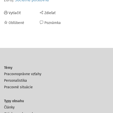
Vytlačiť
Zdieľať
Obľúbené
Poznámka
Témy
Pracovnoprávne vzťahy
Personalistika
Pracovné situácie
Typy obsahu
Články