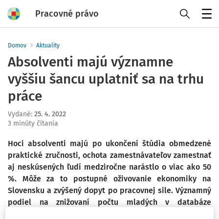
Pracovné právo
Menu
Domov
Aktuality
Absolventi majú významne
vyššiu šancu uplatniť sa na trhu
práce
Vydané
:
25. 4. 2022
3 minúty čítania
Hoci absolventi majú po ukončení štúdia obmedzené
praktické zručnosti, ochota zamestnávateľov zamestnať
aj neskúsených ľudí medziročne narástlo o viac ako 50
%. Môže za to postupné oživovanie ekonomiky na
Slovensku a zvýšený dopyt po pracovnej sile. Významný
podiel na znižovaní počtu mladých v databáze
nezamestnaných majú aj projekty rezortu práce Chyť sa