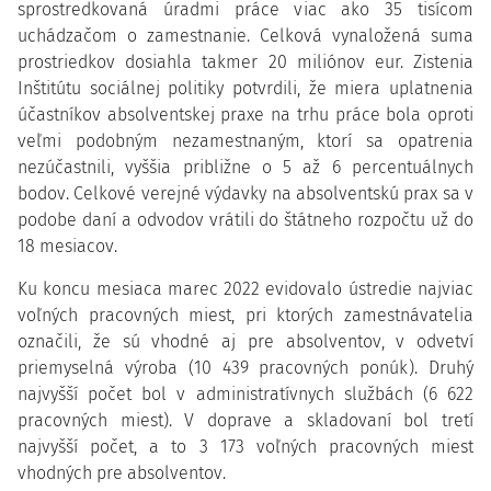
sprostredkovaná úradmi práce viac ako 35 tisícom
uchádzačom o zamestnanie. Celková vynaložená suma
prostriedkov dosiahla takmer 20 miliónov eur. Zistenia
Inštitútu sociálnej politiky potvrdili, že miera uplatnenia
účastníkov absolventskej praxe na trhu práce bola oproti
veľmi podobným nezamestnaným, ktorí sa opatrenia
nezúčastnili, vyššia približne o 5 až 6 percentuálnych
bodov. Celkové verejné výdavky na absolventskú prax sa v
podobe daní a odvodov vrátili do štátneho rozpočtu už do
18 mesiacov.
Ku koncu mesiaca marec 2022 evidovalo ústredie najviac
voľných pracovných miest, pri ktorých zamestnávatelia
označili, že sú vhodné aj pre absolventov, v odvetví
priemyselná výroba (10 439 pracovných ponúk). Druhý
najvyšší počet bol v administratívnych službách (6 622
pracovných miest). V doprave a skladovaní bol tretí
najvyšší počet, a to 3 173 voľných pracovných miest
vhodných pre absolventov.