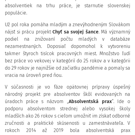
absolventiek na trhu práce, je starnutie slovenskej
populácie.
Už pol roka pomáha mladým a znevýhodneným Slovákom
nájsť si prácu projekt
Chyť sa svojej šance
. Má významný
podiel na znižovaní počtu mladých v databáze
nezamestnaných. Doposiaľ dopomohol k vytvoreniu
takmer štyroch tisícok pracovných miest. Množstvo ľudí
bez práce vo vekovej v kategórií do 25 rokov a v kategórii
do 29 rokov je najnižšie od začiatku pandémie a pomaly sa
vracia na úroveň pred ňou.
V súčasnosti je vo fáze opätovnej prípravy úspešný
národný projekt pre absolventov škôl evidovaných na
úradoch práce s názvom „
Absolventská prax
“. Ide o
podporu absolventom strednej alebo vysokej školy
mladších ako 26 rokov s cieľom umožniť im získať odborné
zručnosti a praktické skúsenosti u zamestnávateľa. V
rokoch 2014 až 2019 bola absolventská prax